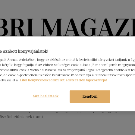
Könyvektől az olvasókig
 szabott könyvajánlatok!
ogató! Annak érdekében, hogy az ízléséhez minél közelebb álló könyveket tudjunk a fi
nyvek
Interjúk
Beleolvasó
A hónap könyvei
HÍREK
rra kérjük, hogy fogadja el az ehhez szükséges cookie-kat a „Rendben” gomb megnyom
eboldalunk csak a weboldal használata szempontjából legszükségesebb cookie-kat tele
, de cookie-preferenciáit később is bármikor módosíthatja a Sütibeállítások menüpont
kTok és a romantasy műfaj
 olvassa el a
Libri Könyvkereskedelmi Kft. adatkezelési tájékoztatóját
!
elkedése
Süti beállítások
Rendben
s 27.
Nincs hozzászólás
a közelmúltban meghódította az irodalmi világot: rengeteg
 ismertté és népszerűvé a segítségével.[1] Most pedig egy új
köszönhetünk neki, ami,