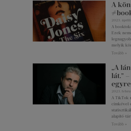
A kön
#boo
2023. áprili
A booktok
Ezek nemcs
legnagyob
melyik kö
Tovább »
„A lá
lát.” 
egyre
2023. febru
A TikTok 
címkével 
statisztik
alapító-tá
Tovább »