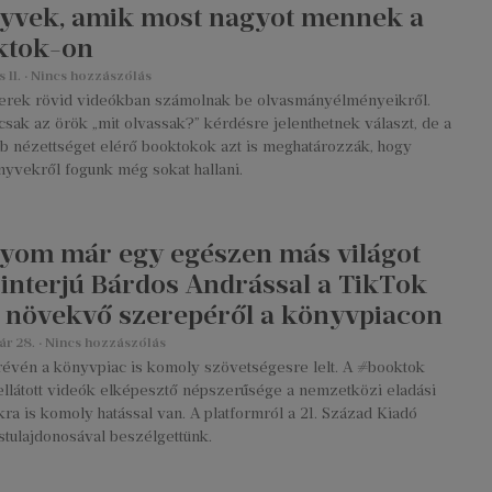
yvek, amik most nagyot mennek a
ktok-on
s 11.
Nincs hozzászólás
erek rövid videókban számolnak be olvasmányélményeikről.
ak az örök „mit olvassak?” kérdésre jelenthetnek választ, de a
b nézettséget elérő booktokok azt is meghatározzák, hogy
nyvekről fogunk még sokat hallani.
nyom már egy egészen más világot
– interjú Bárdos Andrással a TikTok
 növekvő szerepéről a könyvpiacon
ár 28.
Nincs hozzászólás
révén a könyvpiac is komoly szövetségesre lelt. A #booktok
ellátott videók elképesztő népszerűsége a nemzetközi eladási
ákra is komoly hatással van. A platformról a 21. Század Kiadó
rstulajdonosával beszélgettünk.