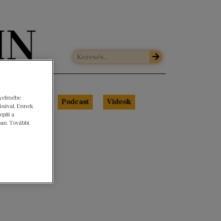
gyelmébe
Libri Portré
Podcast
Videók
ásával. Ennek
píti a
ban. További