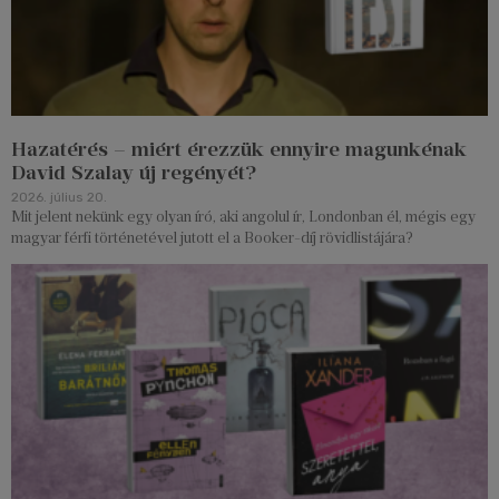
Hazatérés – miért érezzük ennyire magunkénak
David Szalay új regényét?
2026. július 20.
Mit jelent nekünk egy olyan író, aki angolul ír, Londonban él, mégis egy
magyar férfi történetével jutott el a Booker-díj rövidlistájára?