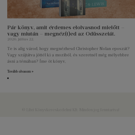
Pár könyv, amit érdemes elolvasnod mielőtt –
vagy miután – megnéz(t)ed az Odüsszeiát.
2026. július 22.
Te is alig várod, hogy megnézhesd Christopher Nolan eposzát?
Vagy szájtátva jöttél ki a moziból, és szeretnél még mélyebbre
ásni a témában? Íme öt könyv,
Tovább olvasom »
© Libri Könyvkereskedelmi Kft. Minden jog fenntartva!