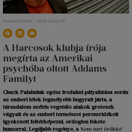
Kovács Krisztián
2025. június 29.
A Harcosok klubja írója
megírta az Amerikai
psychóba oltott Addams
Familyt
Chuck Palahniuk egész irodalmi pályafutása során
az emberi lélek legmélyebb bugyrait járta, a
társadalom szélén vegetáló alakok groteszk
vágyait és az emberi természet peremvidékeit
igyekezett feltérképezni, ördögien fekete
humorral. Legújabb regénye, a
Nem tart örökké