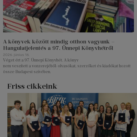
A könyvek között mindig otthon vagyunk –
Hangulatjelentés a 97. Ünnepi Könyvhétről
2026. június 16.
Véget ért a 97. Ünnepi Könyvhét. A könyv
nem veszített a vonzerejéből: olvasókat, szerzőket és kiadókat hozott
össze Budapest szívében.
Friss cikkeink