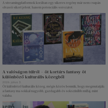
A streamingplatformok korában egy sikeres regény már nem csupán
olvasói sikert jelent, hanem potenciális sorozatot.
A valóságon túlról – öt kortárs fantasy öt
különböző kulturális közegből
2026. július 3.
Öt különböző kulturális közeg, mégis közös bennük, hogy megmutatják:
a fantasy ma sokkal nagyobb, gazdagabb és sokszínűbb műfaj, mint
valaha.