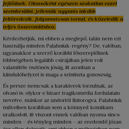
fejlődnek. Olvasóként egészen szokatlan ezzel
szembesülni, jellemük ugyanis inkább
feltöredezik, folyamatosan torzul, és közeledik a
teljes összeomláshoz.
Kérdezhetjük, mi ebben a meglepő, talán nem ezt
használja minden Palahniuk-regény? De, valóban,
ugyanakkor a szerző korábbi főszereplőinek
többségében legalább csírájában jelen volt
valamiféle ösztönös jóság, itt azonban a
kiindulóhelyzet is maga a színtiszta gonoszság.
És persze nemcsak a karakterek torzulnak, az
olvasó is: olykor e bizarr tragikomédia fordulatain
nevetve, máskor az undortól fintorogva. Palahniuk
műveiben korábban sem a könnyed komikum
uralkodott, itt viszont ennek valóban nyoma sincs:
minden – és tényleg minden – az eredendő józan