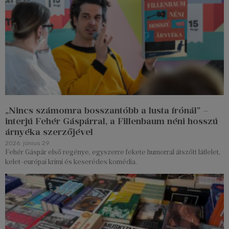
„Nincs számomra bosszantóbb a lusta írónál” –
interjú Fehér Gáspárral, a Fillenbaum néni hosszú
árnyéka szerzőjével
2026. június 29.
Fehér Gáspár első regénye, egyszerre fekete humorral átszőtt látlelet,
kelet-európai krimi és keserédes komédia.