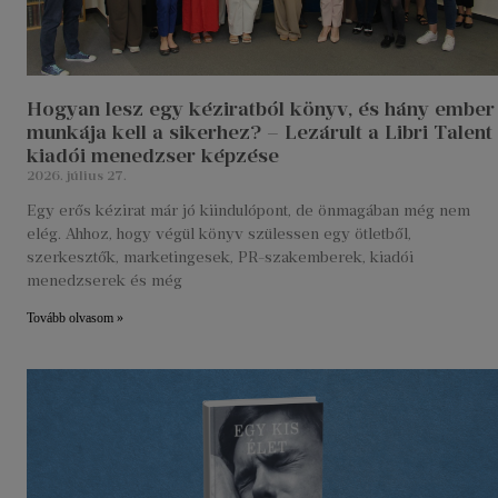
Hogyan lesz egy kéziratból könyv, és hány ember
munkája kell a sikerhez? – Lezárult a Libri Talent
kiadói menedzser képzése
2026. július 27.
Egy erős kézirat már jó kiindulópont, de önmagában még nem
elég. Ahhoz, hogy végül könyv szülessen egy ötletből,
szerkesztők, marketingesek, PR-szakemberek, kiadói
menedzserek és még
Tovább olvasom »