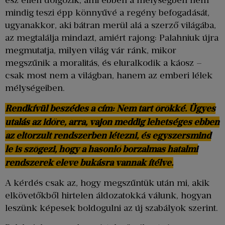
ész ellen dolgozik, ami ebben a mélységben nem
mindig teszi épp könnyűvé a regény befogadását,
ugyanakkor, aki bátran merül alá a szerző világába,
az megtalálja mindazt, amiért rajong: Palahniuk újra
megmutatja, milyen világ vár ránk, mikor
megszűnik a moralitás, és eluralkodik a káosz –
csak most nem a világban, hanem az emberi lélek
mélységeiben.
Rendkívül beszédes a cím: Nem tart örökké. Ügyes
utalás az időre, arra, vajon meddig lehetséges ebben
az eltorzult rendszerben létezni, és egyszersmind
le is szögezi, hogy a hasonló borzalmas hatalmi
rendszerek eleve bukásra vannak ítélve.
A kérdés csak az, hogy megszűntük után mi, akik
elkövetőkből hirtelen áldozatokká válunk, hogyan
leszünk képesek boldogulni az új szabályok szerint.