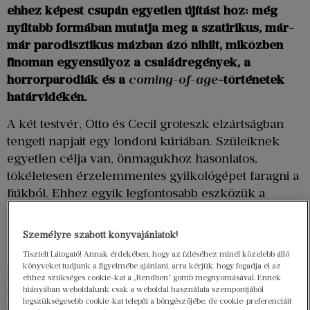
ehhez képest csupán egyetlen újítást hoz: még
nyíltabb formában mutatja meg a szatirikus, már-
már parodisztikus mázban ázó nihilt, miközben
finoman egyensúlyoz a családregények, a
horrorparódiák és a
coming-of-age
-történetek
határvidékén.
A két testvér, Otto és Cecil groteszk elzártságban
tengeti napjait egy londoni kúriában. Szüleiknek
egyetlen célja van, önmagukhoz hasonlatos,
tökéletesen érzelemmentes gyilkológépet faragni a
fiúkból. Ehhez egyik legfontosabb eszközük a
televízió, melyben brutális képsorok pörögnek,
hogy megmutassák a testvéreknek a világ azon
Személyre szabott könyvajánlatok!
bestiális arcát, melyek a magukévá kell tenniük.
Tisztelt Látogató! Annak érdekében, hogy az ízléséhez minél közelebb álló
könyveket tudjunk a figyelmébe ajánlani, arra kérjük, hogy fogadja el az
Mondhatni tipikus palahniuk-i alaphelyzet,
ehhez szükséges cookie-kat a „Rendben” gomb megnyomásával. Ennek
hiányában weboldalunk csak a weboldal használata szempontjából
ugyanakkor tűpontos karikatúrája az erkölcsi
legszükségesebb cookie-kat telepíti a böngészőjébe, de cookie-preferenciáit