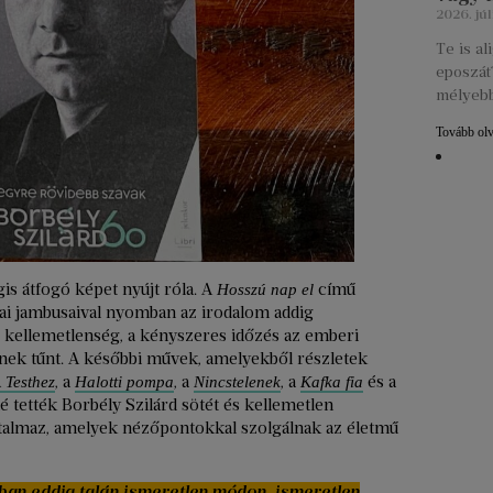
2026. júl
Te is a
eposzát?
mélyebb
Tovább ol
gis átfogó képet nyújt róla. A
című
Hosszú nap el
ai jambusaival nyomban az irodalom addig
s kellemetlenség, a kényszeres időzés az emberi
ennek tűnt. A későbbi művek, amelyekből részletek
, a
, a
, a
és a
 Testhez
Halotti pompa
Nincstelenek
Kafka fia
é tették Borbély Szilárd sötét és kellemetlen
artalmaz, amelyek nézőpontokkal szolgálnak az életmű
ban eddig talán ismeretlen módon, ismeretlen