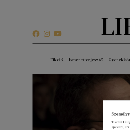
Fikció
Ismeretterjesztő
Gyerekkö
Személyre
Tisztelt Lát
ajánlani, a