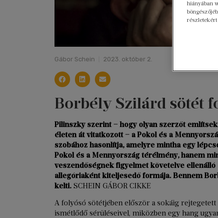
hiányában w
böngészőjébe
részletekért
Gábor Schein
2023. október 2.
Borbély Szilárd sötét f
Pilinszky szerint ‒ hogy olyan szerzőt említsek,
életen át vitatkozott ‒ a Pokol és a Mennyorsz
szobához hasonlítja, amelyre mintha egy lépc
Pokol és a Mennyország térélmény, hanem min
veszendőségnek figyelmet követelve ellenálló é
allegóriaként kiteljesedő formája. Bennem Bor
kelti.
SCHEIN GÁBOR CIKKE
A folyósó sötétjében először a sokáig rejtegete
ismétlődő sérüléseivel, miközben egy hang ugyana