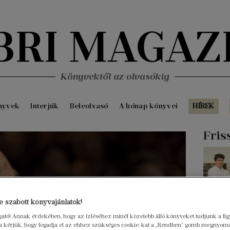
Könyvektől az olvasókig
nyvek
Interjúk
Beleolvasó
A hónap könyvei
HÍREK
Fris
 szabott könyvajánlatok!
ogató! Annak érdekében, hogy az ízléséhez minél közelebb álló könyveket tudjunk a fi
rra kérjük, hogy fogadja el az ehhez szükséges cookie-kat a „Rendben” gomb megnyom