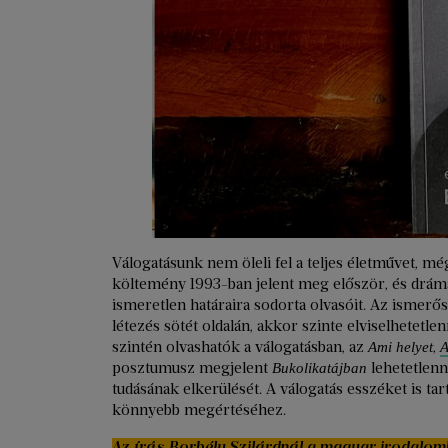
Válogatásunk nem öleli fel a teljes életművet, mé
költemény 1993-ban jelent meg először, és drám
ismeretlen határaira sodorta olvasóit. Az ismerő
létezés sötét oldalán, akkor szinte elviselhetetl
szintén olvashatók a válogatásban, az
,
Ami helyet
A
posztumusz megjelent
lehetetlenn
Bukolikatájban
tudásának elkerülését. A válogatás esszéket is t
könnyebb megértéséhez.
Az írás Borbély Szilárdnál a magyar irodalom