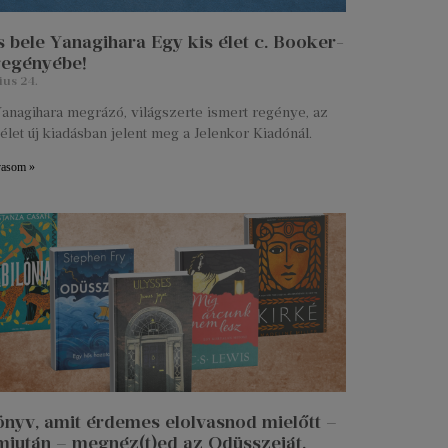
 bele Yanagihara Egy kis élet c. Booker-
 regényébe!
ius 24.
anagihara megrázó, világszerte ismert regénye, az
élet új kiadásban jelent meg a Jelenkor Kiadónál.
vasom »
önyv, amit érdemes elolvasnod mielőtt –
miután – megnéz(t)ed az Odüsszeiát.