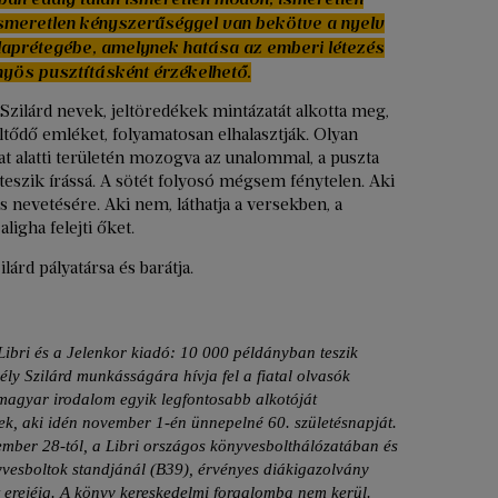
 ismeretlen kényszerűséggel van bekötve a nyelv
laprétegébe, amelynek hatása az emberi létezés
nyös pusztításként érzékelhető.
y Szilárd nevek, jeltöredékek mintázatát alkotta meg,
tődő emléket, folyamatosan elhalasztják. Olyan
dat alatti területén mozogva az unalommal, a puszta
eszik írássá. A sötét folyosó mégsem fénytelen. Aki
 nevetésére. Aki nem, láthatja a versekben, a
igha felejti őket.
árd pályatársa és barátja.
bri és a Jelenkor kiadó: 10 000 példányban teszik
ély Szilárd munkásságára hívja fel a fiatal olvasók
 magyar irodalom egyik legfontosabb alkotóját
nek, aki idén november 1-én ünnepelné 60. születésnapját.
ember 28-tól, a Libri országos könyvesbolthálózatában és
yvesboltok standjánál (B39), érvényes diákigazolvány
et erejéig. A könyv kereskedelmi forgalomba nem kerül.