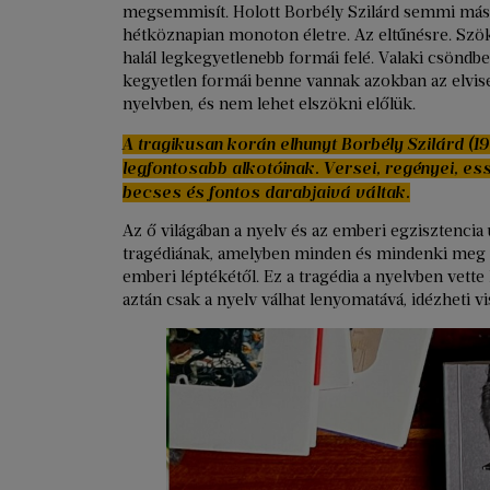
megsemmisít. Holott Borbély Szilárd semmi más
hétköznapian monoton életre. Az eltűnésre. Szöké
halál legkegyetlenebb formái felé. Valaki csöndbe
kegyetlen formái benne vannak azokban az elvise
nyelvben, és nem lehet elszökni előlük.
A tragikusan korán elhunyt Borbély Szilárd (
legfontosabb alkotóinak. Versei, regényei, es
becses és fontos darabjaivá váltak.
Az ő világában a nyelv és az emberi egzisztenci
tragédiának, amelyben minden és mindenki meg 
emberi léptékétől. Ez a tragédia a nyelvben vette 
aztán csak a nyelv válhat lenyomatává, idézheti 