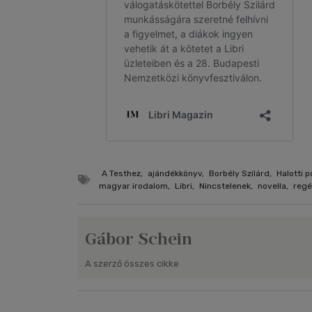
A Testhez
,
ajándékkönyv
,
Borbély Szilárd
,
Halotti 
magyar irodalom
,
Libri
,
Nincstelenek
,
novella
,
regé
Gábor Schein
A szerző összes cikke