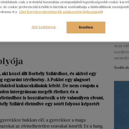
eboldalunk csak a weboldal használata szempontjából legszükségesebb cookie-kat tele
, de cookie-preferenciáit később is bármikor módosíthatja a Sütibeállítások menüpont
 olvassa el a
Libri Könyvkereskedelmi Kft. adatkezelési tájékoztatóját
!
Hogya
ember
Libri
Süti beállítások
Rendben
2026. júl
Egy erő
nem elé
szerkes
olyója
menedz
Tovább ol
 aki közel állt Borbély Szilárdhoz, és akivel egy
ág egyaránt térélmény. A Poklot egy alagsori
sőházból kukucskálnánk lefelé. De nem csupán a
den intergránsan megélt élethez és a
letműhöz is hozzátartozik a tér valamilyen elvont,
bély Szilárd életműve egy sötét folyósó képzetét
tt gyerekkor bukkan elő, a gyerekkor a maga
zokat az elviselhetetlen szavakat ismétli. Ez a hang