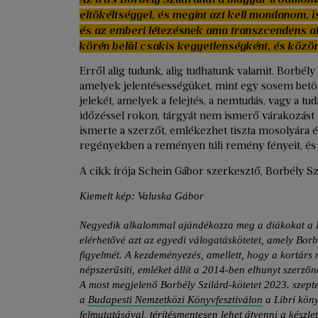
eltökéltséggel, és megint azt kell mondanom,
és az emberi létezésnek ama transzcendens a
körén belül csakis kegyetlenségként, és közö
Erről alig tudunk, alig tudhatunk valamit. Borbél
amelyek jelentésességüket, mint egy sosem betöl
jelekét, amelyek a felejtés, a nemtudás, vagy a tu
időzéssel rokon, tárgyát nem ismerő várakozást t
ismerte a szerzőt, emlékezhet tiszta mosolyára és
regényekben a reményen túli remény fényeit, és al
A cikk írója Schein Gábor szerkesztő, Borbély Szil
Kiemelt kép: Valuska Gábor
Negyedik alkalommal ajándékozza meg a diákokat a Li
elérhetővé azt az egyedi válogatáskötetet, amely Borb
figyelmét. A kezdeményezés, amellett, hogy a kortárs
népszerűsíti, emléket állít a 2014-ben elhunyt szerző
A most megjelenő Borbély Szilárd-kötetet 2023. szept
a
Budapesti Nemzetközi Könyvfesztiválon
a Libri kön
felmutatásával, térítésmentesen lehet átvenni a készl