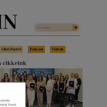
Libri Portré
Podcast
Videók
s cikkeink
gyelmébe
ásával. Ennek