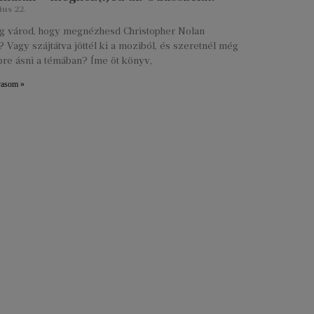
ius 22.
lig várod, hogy megnézhesd Christopher Nolan
 Vagy szájtátva jöttél ki a moziból, és szeretnél még
re ásni a témában? Íme öt könyv,
vasom »