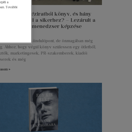
píti a
ban. További
n lesz egy kéziratból könyv, és hány
 munkája kell a sikerhez? – Lezárult a
 Talent kiadói menedzser képzése
ius 27.
s kézirat már jó kiindulópont, de önmagában még
g. Ahhoz, hogy végül könyv szülessen egy ötletből,
ztők, marketingesek, PR-szakemberek, kiadói
serek és még
vasom »