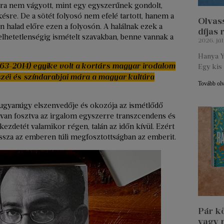
ra nem vágyott, mint egy egyszerűnek gondolt,
sre. De a sötét folyosó nem efelé tartott, hanem a
Olvass
n halad előre ezen a folyosón. A halálnak ezek a
díjas
lhetetlenségig ismételt szavakban, benne vannak a
2026. júl
Hanya Y
1963-2014) egyike volt a kortárs magyar irodalom
Egy kis 
széi és színdarabjai mára a magyar kultúra
Tovább ol
a ugyanúgy elszenvedője és okozója az ismétlődő
van fosztva az irgalom egyszerre transzcendens és
kezdetét valamikor régen, talán az időn kívül. Ezért
vissza az emberen túli megfosztottságban az emberit.
Pár k
vagy 