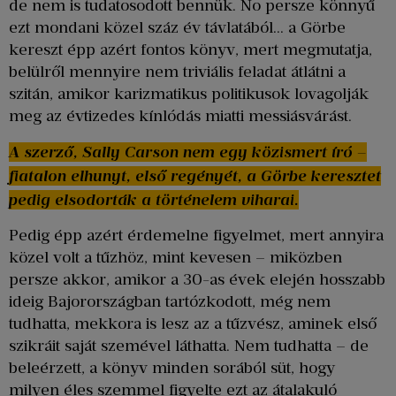
de nem is tudatosodott bennük. No persze könnyű
ezt mondani közel száz év távlatából… a Görbe
kereszt épp azért fontos könyv, mert megmutatja,
belülről mennyire nem triviális feladat átlátni a
szitán, amikor karizmatikus politikusok lovagolják
meg az évtizedes kínlódás miatti messiásvárást.
A szerző, Sally Carson nem egy közismert író –
fiatalon elhunyt, első regényét, a Görbe keresztet
pedig elsodorták a történelem viharai.
Pedig épp azért érdemelne figyelmet, mert annyira
közel volt a tűzhöz, mint kevesen – miközben
persze akkor, amikor a 30-as évek elején hosszabb
ideig Bajorországban tartózkodott, még nem
tudhatta, mekkora is lesz az a tűzvész, aminek első
szikráit saját szemével láthatta. Nem tudhatta – de
beleérzett, a könyv minden sorából süt, hogy
milyen éles szemmel figyelte ezt az átalakuló