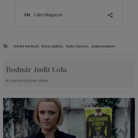
Görbe kereszt
,
Könyvajánló
,
Sally Carson
,
szépirodalom
Bodnár Judit Lola
A szerző összes cikke