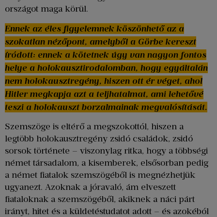
országot maga körül.
Ennek az éles figyelemnek köszönhető az a
szokatlan nézőpont, amelyből a Görbe kereszt
íródott: ennek a kötetnek úgy van nagyon fontos
helye a holokausztirodalomban, hogy egyáltalán
nem holokausztregény, hiszen ott ér véget, ahol
Hitler megkapja azt a teljhatalmat, ami lehetővé
teszi a holokauszt borzalmainak megvalósítását.
Szemszöge is eltérő a megszokottól, hiszen a
legtöbb holokausztregény zsidó családok, zsidó
sorsok története – viszonylag ritka, hogy a többségi
német társadalom, a kisemberek, elsősorban pedig
a német fiatalok szemszögéből is megnézhetjük
ugyanezt. Azoknak a jóravaló, ám elveszett
fiataloknak a szemszögéből, akiknek a náci párt
irányt, hitet és a küldetéstudatot adott – és azokéból