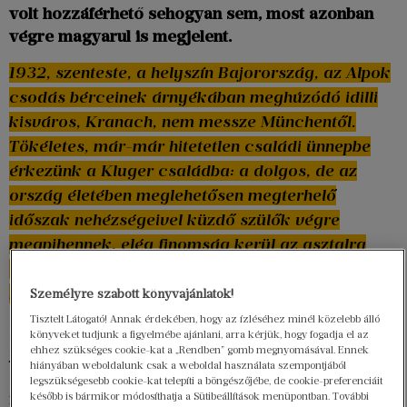
volt hozzáférhető sehogyan sem, most azonban
végre magyarul is megjelent.
1932, szenteste, a helyszín Bajorország, az Alpok
csodás bérceinek árnyékában meghúzódó idilli
kisváros, Kranach, nem messze Münchentől.
Tökéletes, már-már hitetetlen családi ünnepbe
érkezünk a Kluger családba: a dolgos, de az
ország életében meglehetősen megterhelő
időszak nehézségeivel küzdő szülők végre
megpihennek, elég finomság kerül az asztalra
ahhoz, hogy feledtesse az utóbbi évek
hétköznapjainak egyre fokozódó nehézségeit.
Személyre szabott könyvajánlatok!
Tisztelt Látogató! Annak érdekében, hogy az ízléséhez minél közelebb álló
Leányuk, Lexa hamarosan férjhez megy egy
könyveket tudjunk a figyelmébe ajánlani, arra kérjük, hogy fogadja el az
jóravaló, nagy jövő előtt álló sebészfiúhoz, fiaik,
ehhez szükséges cookie-kat a „Rendben” gomb megnyomásával. Ennek
hiányában weboldalunk csak a weboldal használata szempontjából
Helmy és Erich jókedvűek, egyikük azért, mert
legszükségesebb cookie-kat telepíti a böngészőjébe, de cookie-preferenciáit
ilyen a természete, és a másikuk is képes erre az
később is bármikor módosíthatja a Sütibeállítások menüpontban. További