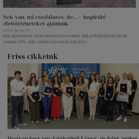
Sok van, mi csodálatos, de… – inspiráló
élettörténeteket ajánlunk
2026. április 19.
Mai ajánlónkban olyan idolokról mesélünk, akik példaképként járnak
sokunk előtt, akik valami fontosat hoztak létre.
Friss cikkeink
Hogyan lesz egy kéziratból könyv, és hány ember