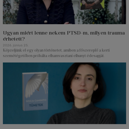
Ugyan miért lenne nekem PTSD-m, milyen trauma
érhetett?
2026. június 25.
Képzeljünk el egy olyan történetet, amiben a főszereplő a kerti
szemétégetőben próbálta elhamvasztani elhunyt édesapját.