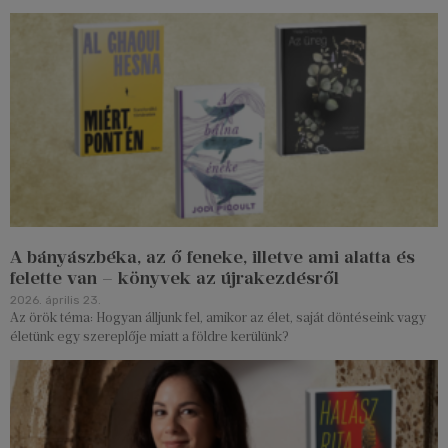
A bányászbéka, az ő feneke, illetve ami alatta és
felette van – könyvek az újrakezdésről
2026. április 23.
Az örök téma: Hogyan álljunk fel, amikor az élet, saját döntéseink vagy
életünk egy szereplője miatt a földre kerülünk?