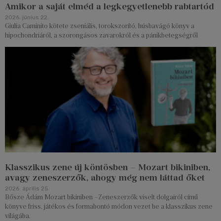
Amikor a saját elméd a legkegyetlenebb rabtartód
2026. június 22.
Giulia Caminito kötete zseniális, torokszorító, húsbavágó könyv a
hipochondriáról, a szorongásos zavarokról és a pánikbetegségről
Klasszikus zene új köntösben – Mozart bikiniben,
avagy zeneszerzők, ahogy még nem láttad őket
2026. április 25.
Bősze Ádám Mozart bikiniben –Zeneszerzők viselt dolgairól című
könyve friss, játékos és formabontó módon vezet be a klasszikus zene
világába.