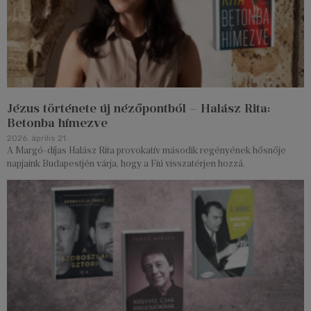
Jézus története új nézőpontból – Halász Rita:
Betonba hímezve
2026. április 21.
A Margó-díjas Halász Rita provokatív második regényének hősnője
napjaink Budapestjén várja, hogy a Fiú visszatérjen hozzá.