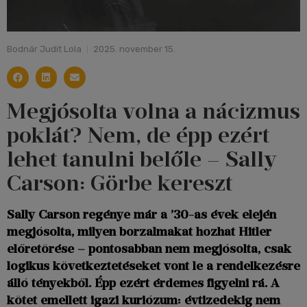
Bodnár Judit Lola
2025. november 15.
Megjósolta volna a nácizmus
poklát? Nem, de épp ezért
lehet tanulni belőle – Sally
Carson: Görbe kereszt
Sally Carson regénye már a ’30-as évek elején
megjósolta, milyen borzalmakat hozhat Hitler
előretörése – pontosabban nem megjósolta, csak
logikus következtetéseket vont le a rendelkezésre
álló tényekből. Épp ezért érdemes figyelni rá. A
kötet emellett igazi kuriózum: évtizedekig nem