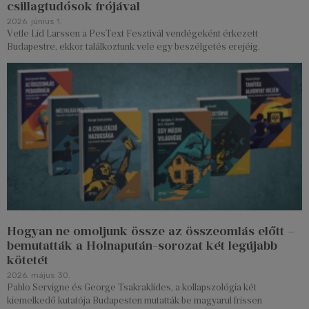
csillagtudósok írójával
2026. június 1.
Vetle Lid Larssen a PesText Fesztivál vendégeként érkezett
Budapestre, ekkor találkoztunk vele egy beszélgetés erejéig.
Hogyan ne omoljunk össze az összeomlás előtt –
bemutatták a Holnapután-sorozat két legújabb
kötetét
2026. május 30.
Pablo Servigne és George Tsakraklides, a kollapszológia két
kiemelkedő kutatója Budapesten mutatták be magyarul frissen