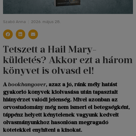
Szabó Anna
2026. május 28.
Tetszett a Hail Mary-
küldetés? Akkor ezt a három
könyvet is olvasd el!
A
bookhangover
, azaz a jó, ránk mély hatást
gyakorló könyvek kiolvasása után tapasztalt
hiányérzet valódi jelenség. Mivel azonban az
orvostudomány még nem ismeri el betegségként,
táppénz helyett kénytelenek vagyunk kedvelt
olvasmányunkhoz hasonlóan megragadó
kötetekkel enyhíteni a kínokat.