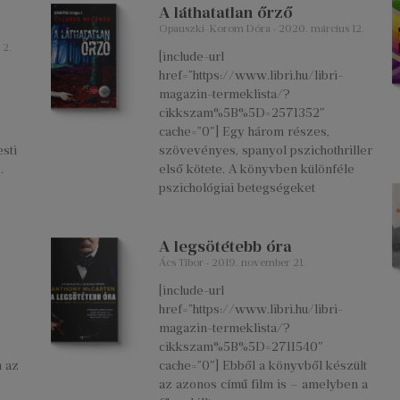
A láthatatlan őrző
Opauszki-Korom Dóra
2020. március 12.
 2.
[include-url
href=”https://www.libri.hu/libri-
magazin-termeklista/?
cikkszam%5B%5D=2571352″
cache=”0″] Egy három részes,
esti
szövevényes, spanyol pszichothriller
.
első kötete. A könyvben különféle
pszichológiai betegségeket
A legsötétebb óra
Ács Tibor
2019. november 21.
[include-url
href=”https://www.libri.hu/libri-
magazin-termeklista/?
cikkszam%5B%5D=2711540″
n az
cache=”0″] Ebből a könyvből készült
az azonos című film is – amelyben a