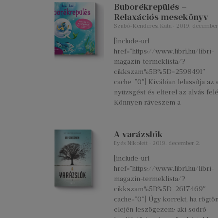
Buborékrepülés –
Relaxációs mesekönyv
Szabó-Kenderesi Kata
2019. december
[include-url
href=”https://www.libri.hu/libri-
magazin-termeklista/?
cikkszam%5B%5D=2598491″
cache=”0″] Kiválóan lelassítja az 
nyüzsgést és elterel az alvás felé
Könnyen ráveszem a
A varázslók
Ilyés Nikolett
2019. december 2.
[include-url
href=”https://www.libri.hu/libri-
magazin-termeklista/?
cikkszam%5B%5D=2617469″
cache=”0″] Úgy korrekt, ha rögtö
elején leszögezem: aki sodró