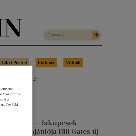
Libri Portré
Podcast
Videók
ZAKÉRTŐINK AJÁNLÓI
gyelmébe
ásával. Ennek
píti a
ban. További
Zöld jólét? – Jakupcsek
Gabriella ajánlója Bill Gates új