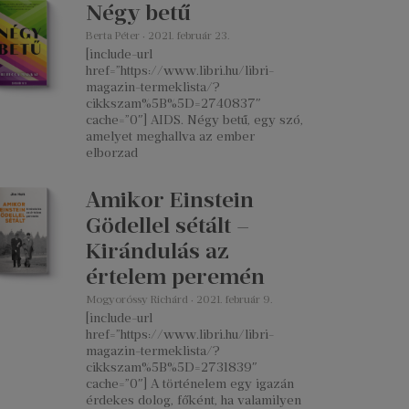
Négy betű
Berta Péter
2021. február 23.
[include-url
href=”https://www.libri.hu/libri-
magazin-termeklista/?
cikkszam%5B%5D=2740837″
cache=”0″] AIDS. Négy betű, egy szó,
amelyet meghallva az ember
elborzad
Amikor Einstein
Gödellel sétált –
Kirándulás az
értelem peremén
Mogyoróssy Richárd
2021. február 9.
[include-url
href=”https://www.libri.hu/libri-
magazin-termeklista/?
cikkszam%5B%5D=2731839″
cache=”0″] A történelem egy igazán
érdekes dolog, főként, ha valamilyen