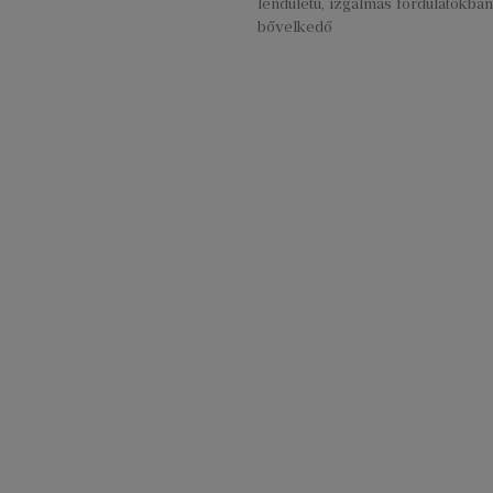
lendületű, izgalmas fordulatokban
bővelkedő