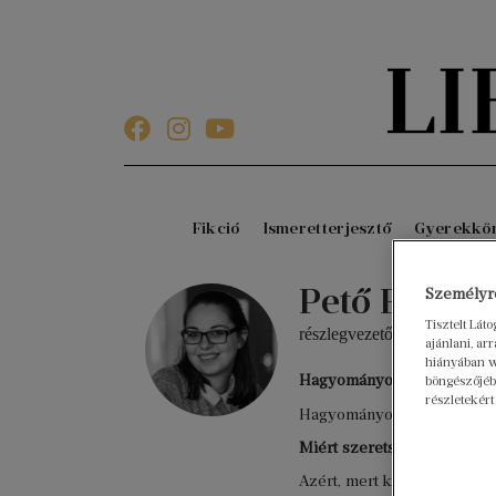
Fikció
Ismeretterjesztő
Gyerekkö
Pető Fruzsi
Személyre
Tisztelt Lát
részlegvezető
ajánlani, a
hiányában w
Hagyományos könyv vagy 
böngészőjébe
részletekért
Hagyományos. Szeretem pörg
Miért szeretsz olvasni?
Azért, mert kikapcsol, és 