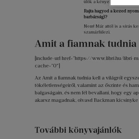
ülök a kényelmes fotelben 
Rajta hagyod a kezed nyomát
barbárság)?
Nem! Már attól is a sírás ke
szamárfülezi.
Amit a fiamnak tudnia k
[include-url href=”https://www.libri.hu/li
cache=”0″]
Az Amit a fiamnak tudnia kell a világról egysz
tökéletlenségeiről, valamint az őszinte és ham
balgaságain, és nem fél bevallani, hogy egy ap
akarsz magadnak, olvasd Backman kicsinyke tü
További könyvajánlók