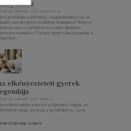
könyvéhez
akupcsek Gabriella
2021. augusztus 31.
Mi a probléma a jelenlegi, a kapitalizmusra és az
llandó növekedésre beállított életünkkel? Milyen
atással van ez a klímára és ezáltal általános
letszínvonalunkra? Ezekre mind választ kapunk a
önyvből…”
Az elkényeztetett gyerek
legendája
akupcsek Gabriella
2017. július 14.
yerekkoromban sokszor a fejemhez vágták az
dősebbek, hogy „bezzeg a mi időnkben… ezek
UNKATÁRSAINK AJÁNLÓI