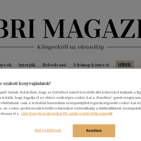
Könyvektől az olvasókig
nyvek
Interjúk
Beleolvasó
A hónap könyvei
HÍREK
na
S
 szabott könyvajánlatok!
ogató! Annak érdekében, hogy az ízléséhez minél közelebb álló könyveket tudjunk a fi
rra kérjük, hogy fogadja el az ehhez szükséges cookie-kat a „Rendben” gomb megnyom
eboldalunk csak a weboldal használata szempontjából legszükségesebb cookie-kat tele
e-könyv? Miért?
, de cookie-preferenciáit később is bármikor módosíthatja a Sütibeállítások menüpont
 olvassa el a
Libri Könyvkereskedelmi Kft. adatkezelési tájékoztatóját
!
etni a lapokat és nincs jobb illata mint egy új könyvnek.
Süti beállítások
Rendben
általuk egy csomó kalandban van részem úgy, hogy közben otthon