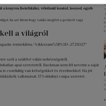
az ölemben a kutyámmal.
 a könyvön (belefirkálsz, véletlenül leöntöd, leeszed, egyéb
J
„
á
rülget, ha azt látom hogy valaki megtöri a gerincét vagy
h
é
ell a világról
k
bri-magazin-termeklista/?cikkszam%5B%5D=2725027″
erre szól a szülővé válás nehézségeiről,
isítatlan apai szeretetről. Backman nem fél nevetni a saját
a is csordultig van kétségekkel és érzelmekkel. Ha jót
rkizkék vallomását. 173 oldalnyi csupa szeretet.
J
G
i
M