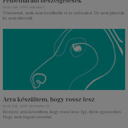
Félbemaradt beszélgetések
Beck Zoli
2019. március 7.
Történetek, amik nem kerülhetik el az erőszakot. De nem játsszák
ki, nem túlozzák
Arra készültem, hogy rossz lesz
Beck Zoli
2019. december 20.
Becsszó, arra készültem, hogy rossz lesz. Így, ilyen egyszerűen.
Hogy nem fogom szeretni,