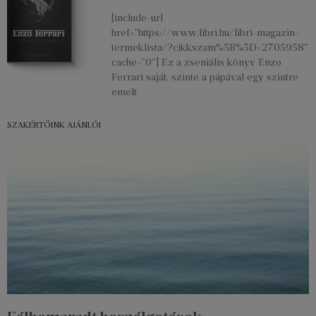
[include-url
href=”https://www.libri.hu/libri-magazin-
termeklista/?cikkszam%5B%5D=2705958″
cache=”0″] Ez a zseniális könyv Enzo
Ferrari saját, szinte a pápával egy szintre
emelt
SZAKÉRTŐINK AJÁNLÓI