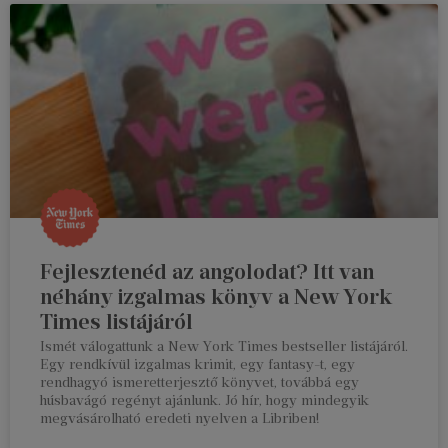
Fejlesztenéd az angolodat? Itt van
néhány izgalmas könyv a New York
Times listájáról
Ismét válogattunk a New York Times bestseller listájáról.
Egy rendkívül izgalmas krimit, egy fantasy-t, egy
rendhagyó ismeretterjesztő könyvet, továbbá egy
húsbavágó regényt ajánlunk. Jó hír, hogy mindegyik
megvásárolható eredeti nyelven a Libriben!