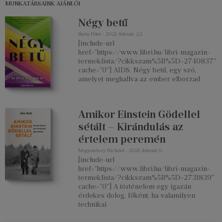
MUNKATÁRSAINK AJÁNLÓI
Négy betű
Berta Péter
2021. február 23.
[include-url
href=”https://www.libri.hu/libri-magazin-
termeklista/?cikkszam%5B%5D=2740837″
cache=”0″] AIDS. Négy betű, egy szó,
amelyet meghallva az ember elborzad
Amikor Einstein Gödellel
sétált – Kirándulás az
értelem peremén
Mogyoróssy Richárd
2021. február 9.
[include-url
href=”https://www.libri.hu/libri-magazin-
termeklista/?cikkszam%5B%5D=2731839″
cache=”0″] A történelem egy igazán
érdekes dolog, főként, ha valamilyen
technikai