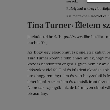
sorsok.
Befolyásol a könyv borítój
Kis mértékben, kedvet csiná
Tina Turner: Életem s
[include-url href=”https://www.libri.hu/li
cache=”0″]
Az, hogy egy előadóművész önéletrajzában be
Tina Turner könyve több ennél, az az, hogy 
közé is betekintést enged. Ugyan nem ez az el
időszakot ölel fel. Élni és küzdeni akarása so
arra, hogy reménytelen és vert helyzetből is fel
lehet lépni. A szerelem és a másik iránt érze
Nemcsak rajongóknak, de bármilyen okból váls
olvasmány.