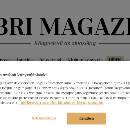
Könyvektől az olvasókig
nyvek
Interjúk
Beleolvasó
A hónap könyvei
HÍREK
 szabott könyvajánlatok!
S
ogató! Annak érdekében, hogy az ízléséhez minél közelebb álló könyveket tudjunk a fi
rra kérjük, hogy fogadja el az ehhez szükséges cookie-kat a „Rendben” gomb megnyom
eboldalunk csak a weboldal használata szempontjából legszükségesebb cookie-kat tele
, de cookie-preferenciáit később is bármikor módosíthatja a Sütibeállítások menüpont
ször elolvastál?
 olvassa el a
Libri Könyvkereskedelmi Kft. adatkezelési tájékoztatóját
!
öbb is, például Voltaire: Candide
ig a legnagyobb hatással volt rád?
Süti beállítások
Rendben
J
eket, sokat lehet belőlük tanulni, és tanulságosak az emberi