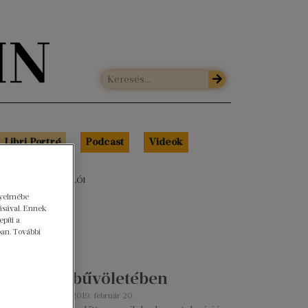
Libri Portré
Podcast
Videók
ZAKÉRTŐINK AJÁNLÓI
gyelmébe
ásával. Ennek
píti a
ban. További
A valóság bűvöletében
akupcsek Gabriella
2019. február 20.