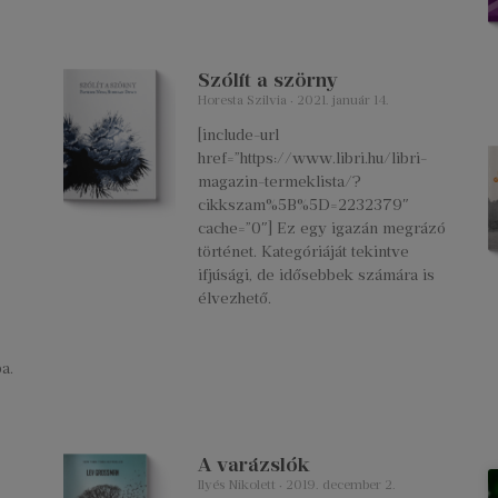
Szólít a szörny
Horesta Szilvia
2021. január 14.
[include-url
href=”https://www.libri.hu/libri-
magazin-termeklista/?
cikkszam%5B%5D=2232379″
cache=”0″] Ez egy igazán megrázó
történet. Kategóriáját tekintve
ifjúsági, de idősebbek számára is
élvezhető.
a.
A varázslók
Ilyés Nikolett
2019. december 2.