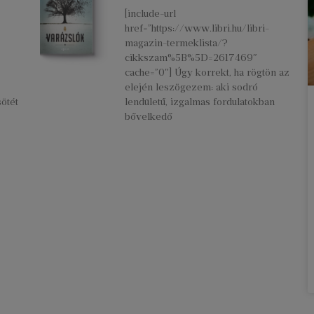
[include-url
href=”https://www.libri.hu/libri-
magazin-termeklista/?
cikkszam%5B%5D=2617469″
cache=”0″] Úgy korrekt, ha rögtön az
elején leszögezem: aki sodró
ötét
lendületű, izgalmas fordulatokban
bővelkedő