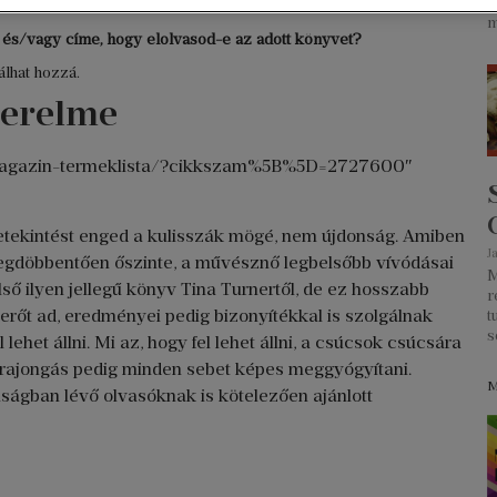
J
m
a és/vagy címe, hogy elolvasod-e az adott könyvet?
lhat hozzá.
zerelme
bri-magazin-termeklista/?cikkszam%5B%5D=2727600″
tekintést enged a kulisszák mögé, nem újdonság. Amiben
J
megdöbbentően őszinte, a művésznő legbelsőbb vívódásai
M
ső ilyen jellegű könyv Tina Turnertől, de ez hosszabb
r
k erőt ad, eredményei pedig bizonyítékkal is szolgálnak
t
s
 lehet állni. Mi az, hogy fel lehet állni, a csúcsok csúcsára
tt rajongás pedig minden sebet képes meggyógyítani.
M
ágban lévő olvasóknak is kötelezően ajánlott