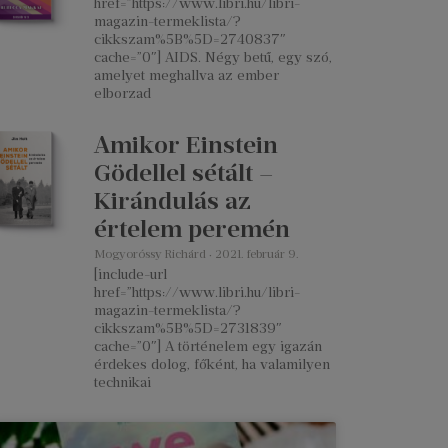
href=”https://www.libri.hu/libri-
magazin-termeklista/?
cikkszam%5B%5D=2740837″
cache=”0″] AIDS. Négy betű, egy szó,
amelyet meghallva az ember
elborzad
Amikor Einstein
Gödellel sétált –
Kirándulás az
értelem peremén
Mogyoróssy Richárd
2021. február 9.
[include-url
href=”https://www.libri.hu/libri-
magazin-termeklista/?
cikkszam%5B%5D=2731839″
cache=”0″] A történelem egy igazán
érdekes dolog, főként, ha valamilyen
technikai