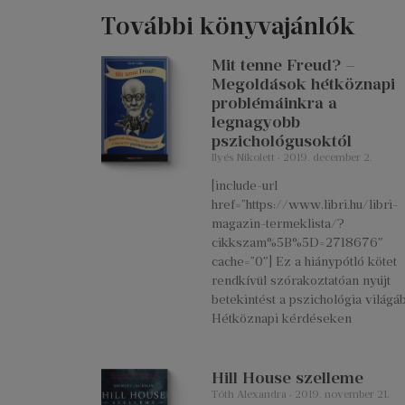
További könyvajánlók
Mit tenne Freud? –
Megoldások hétköznapi
problémáinkra a
legnagyobb
pszichológusoktól
Ilyés Nikolett
2019. december 2.
[include-url
href=”https://www.libri.hu/libri-
magazin-termeklista/?
cikkszam%5B%5D=2718676″
cache=”0″] Ez a hiánypótló kötet
rendkívül szórakoztatóan nyújt
betekintést a pszichológia világáb
Hétköznapi kérdéseken
Hill House szelleme
Tóth Alexandra
2019. november 21.