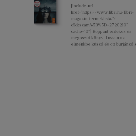
[include-url
href=”https://www.libri.hu/libri-
magazin-termeklista/?
cikkszam%5B%5D=2720210″
cache=”0″] Roppant érdekes és
megosztó könyv. Lassan az
elménkbe kúszó és ott burjánzó s