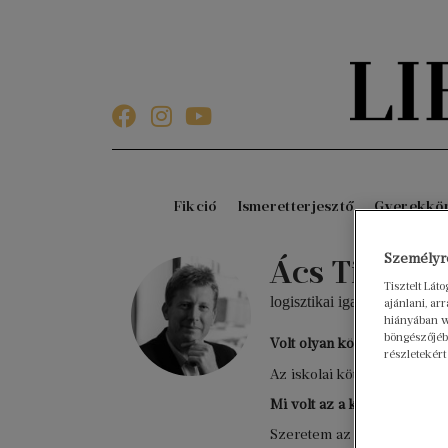
Fikció
Ismeretterjesztő
Gyerekkö
Személyre
Ács Tibor
Tisztelt Lát
logisztikai igazgató
ajánlani, a
hiányában w
böngészőjébe
Volt olyan könyv, amit több
részletekért
Az iskolai kötelezők közül t
Mi volt az a könyv, ami edd
Szeretem az életrajzi könyv