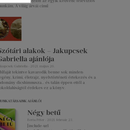
ó néhány évvel ezelőtt az egyik kedvenc televíziós
unkám, A világ árvái című
Szótári alakok – Jakupcsek
Gabriella ajánlója
akupcsek Gabriella
2021. május 26.
űfaját tekintve kavarodik benne sok minden:
egény, krimi, életrajz, nyelvtörténeti értekezés és a
udomány dicshimnusza… és talán éppen ettől a
okoldalúságtól érdekes ez a könyv.
UNKATÁRSAINK AJÁNLÓI
Négy betű
Berta Péter
2021. február 23.
[include-url