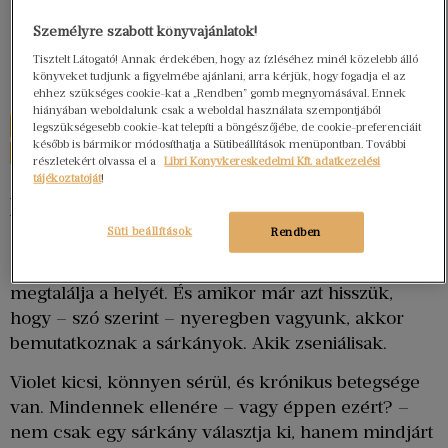
szilveszter éjjel.
Személyre szabott könyvajánlatok!
Tisztelt Látogató! Annak érdekében, hogy az ízléséhez minél közelebb álló
könyveket tudjunk a figyelmébe ajánlani, arra kérjük, hogy fogadja el az
Rebecca Yarros – Kép:
www.elle.com
ehhez szükséges cookie-kat a „Rendben” gomb megnyomásával. Ennek
hiányában weboldalunk csak a weboldal használata szempontjából
„Egy sárkány a lovasa nélkül tragédia. Egy lovas
legszükségesebb cookie-kat telepíti a böngészőjébe, de cookie-preferenciáit
később is bármikor módosíthatja a Sütibeállítások menüpontban. További
a sárkánya nélkül halott.”
részletekért olvassa el a
Libri Könyvkereskedelmi Kft. adatkezelési
tájékoztatóját
!
Az első részt végig Basgiath kegyetlen falai között
töltjük, és drukkolunk, hogy Violet szerény túlélési
Süti beállítások
Rendben
esélyei és idegesítő gyerekkori barátjának
sopánkodása ellenére is felnőjön a feladathoz, és
megtalálja a helyét. És amikor már azt hisszük,
hogy – szó szerint – nyeregben vagyunk, akkor
bemutatkoznak a sárkányok. Akik zseniálisak.
Violet kicsi, könnyen sérül, és krónikus betegsége
van. Mindennek ellenére – vagy éppen ezért? –
nem csak egy sárkány választja ki, hanem mindjárt