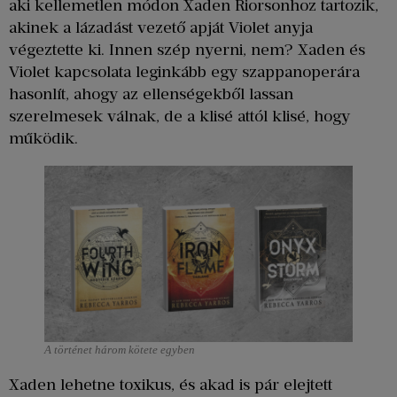
aki kellemetlen módon Xaden Riorsonhoz tartozik,
akinek a lázadást vezető apját Violet anyja
végeztette ki. Innen szép nyerni, nem? Xaden és
Violet kapcsolata leginkább egy szappanoperára
hasonlít, ahogy az ellenségekből lassan
szerelmesek válnak, de a klisé attól klisé, hogy
működik.
A történet három kötete egyben
Xaden lehetne toxikus, és akad is pár elejtett