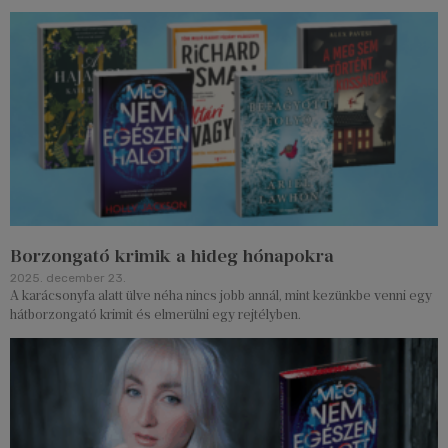
Borzongató krimik a hideg hónapokra
2025. december 23.
A karácsonyfa alatt ülve néha nincs jobb annál, mint kezünkbe venni egy
hátborzongató krimit és elmerülni egy rejtélyben.