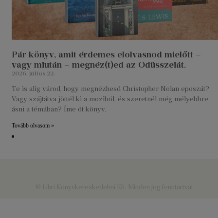
Pár könyv, amit érdemes elolvasnod mielőtt –
vagy miután – megnéz(t)ed az Odüsszeiát.
2026. július 22.
Te is alig várod, hogy megnézhesd Christopher Nolan eposzát?
Vagy szájtátva jöttél ki a moziból, és szeretnél még mélyebbre
ásni a témában? Íme öt könyv,
Tovább olvasom »
© Libri Könyvkereskedelmi Kft. Minden jog fenntartva!