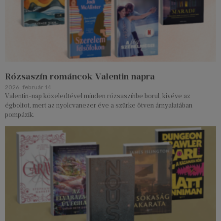
Rózsaszín románcok Valentin napra
2026. február 14.
Valentin-nap közeledtével minden rózsaszínbe borul, kivéve az
égboltot, mert az nyolcvanezer éve a szürke ötven árnyalatában
pompázik.