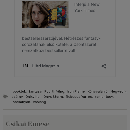
booktok
,
fantasy
,
Fourth WIng
,
Iron Flame
,
Könyvajánló
,
Negyedik
szárny
,
Ónixvihar
,
Onyx Storm
,
Rebecca Yarros
,
romantasy
,
sárkányok
,
Vasláng
Csikai Emese