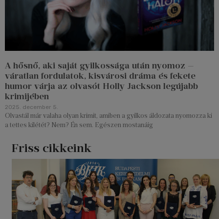
A hősnő, aki saját gyilkossága után nyomoz —
váratlan fordulatok, kisvárosi dráma és fekete
humor várja az olvasót Holly Jackson legújabb
krimijében
2025. december 5.
Olvastál már valaha olyan krimit, amiben a gyilkos áldozata nyomozza ki
a tettes kilétét? Nem? Én sem. Egészen mostanáig
Friss cikkeink