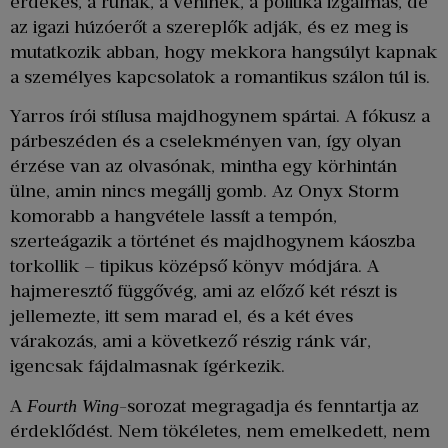
érdekes, a rúnák, a veninek, a politika izgalmas, de
az igazi húzóerőt a szereplők adják, és ez meg is
mutatkozik abban, hogy mekkora hangsúlyt kapnak
a személyes kapcsolatok a romantikus szálon túl is.
Yarros írói stílusa majdhogynem spártai. A fókusz a
párbeszéden és a cselekményen van, így olyan
érzése van az olvasónak, mintha egy körhintán
ülne, amin nincs megállj gomb. Az Onyx Storm
komorabb a hangvétele lassít a tempón,
szerteágazik a történet és majdhogynem káoszba
torkollik – tipikus középső könyv módjára. A
hajmeresztő függővég, ami az előző két részt is
jellemezte, itt sem marad el, és a két éves
várakozás, ami a következő részig ránk vár,
igencsak fájdalmasnak ígérkezik.
A
-sorozat megragadja és fenntartja az
Fourth Wing
érdeklődést. Nem tökéletes, nem emelkedett, nem