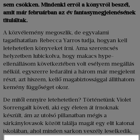
sem csökken. Mindenki erről a könyvről beszél,
amit már februárban az év fantasymegjelenésének
tituláltak.
A közvélemény megoszlik, de egyvalami
tagadhatatlan: Rebecca Yarros tudja, hogyan kell
letehetetlen könyveket írni. Ama szerencsés
helyzetben lubickolva, hogy makacs hype-
ellenállásom következtében volt esélyem megállás
nélkül, egyszerre ledarálni a három már megjelent
részt, azt hiszem, kellő magabiztossággal állíthatom:
kemény függőséget okoz.
De mitől ennyire letehetetlen? Történetünk Violet
Sorrengailt követi, aki egy életen át írnoknak
készült, ám az utolsó pillanatban mégis a
sárkánylovasok között találja magát egy elit katonai
iskolában, ahol minden sarkon veszély leselkedik,
és úgy hullanak a kadétok, mint a konfetti