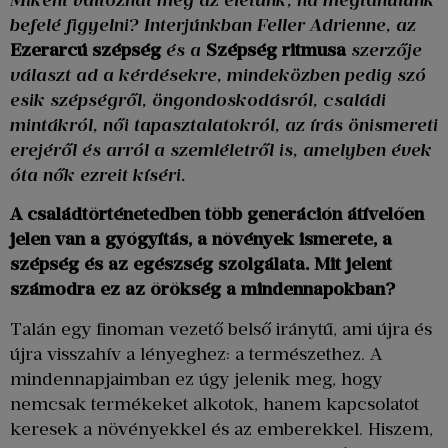
befelé figyelni? Interjúnkban Feller Adrienne, az
Ezerarcú szépség
és a
Szépség ritmusa
szerzője
választ ad a kérdésekre, mindeközben pedig szó
esik szépségről, öngondoskodásról, családi
mintákról, női tapasztalatokról, az írás önismereti
erejéről és arról a szemléletről is, amelyben évek
óta nők ezreit kíséri.
A családtörténetedben több generáción átívelően
jelen van a gyógyítás, a növények ismerete, a
szépség és az egészség szolgálata. Mit jelent
számodra ez az örökség a mindennapokban?
Talán egy finoman vezető belső iránytű, ami újra és
újra visszahív a lényeghez: a természethez. A
mindennapjaimban ez úgy jelenik meg, hogy
nemcsak termékeket alkotok, hanem kapcsolatot
keresek a növényekkel és az emberekkel. Hiszem,