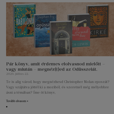
Pár könyv, amit érdemes elolvasnod mielőtt –
vagy miután – megnéz(t)ed az Odüsszeiát.
2026. július 22.
Te is alig várod, hogy megnézhesd Christopher Nolan eposzát?
Vagy szájtátva jöttél ki a moziból, és szeretnél még mélyebbre
ásni a témában? Íme öt könyv,
Tovább olvasom »