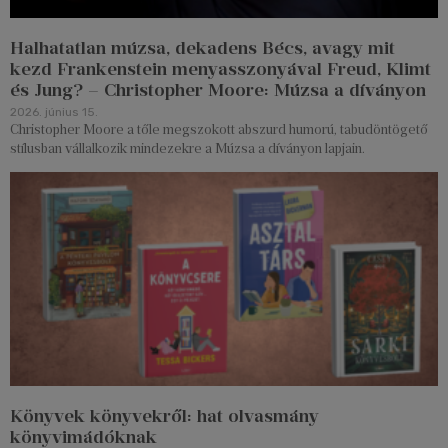
Halhatatlan múzsa, dekadens Bécs, avagy mit
kezd Frankenstein menyasszonyával Freud, Klimt
és Jung? – Christopher Moore: Múzsa a díványon
2026. június 15.
Christopher Moore a tőle megszokott abszurd humorú, tabudöntögető
stílusban vállalkozik mindezekre a Múzsa a díványon lapjain.
Könyvek könyvekről: hat olvasmány
könyvimádóknak