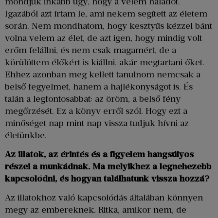
mondjuk inkább úgy, hogy a velem haladót.
Igazából azt írtam le, ami nekem segített az életem
során. Nem mondhatom, hogy kesztyűs kézzel bánt
volna velem az élet, de azt igen, hogy mindig volt
erőm felállni, és nem csak magamért, de a
körülöttem élőkért is kiállni, akár megtartani őket.
Ehhez azonban meg kellett tanulnom nemcsak a
belső fegyelmet, hanem a hajlékonyságot is. És
talán a legfontosabbat: az öröm, a belső fény
megőrzését. Ez a könyv erről szól. Hogy ezt a
minőséget nap mint nap vissza tudjuk hívni az
életünkbe.
Az illatok, az érintés és a figyelem hangsúlyos
részei a munkádnak. Ma melyikhez a legnehezebb
kapcsolódni, és hogyan találhatunk vissza hozzá?
Az illatokhoz való kapcsolódás általában könnyen
megy az embereknek. Ritka, amikor nem, de