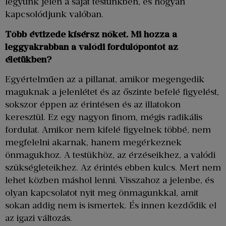
legyünk jelen a saját testünkben, és hogyan
kapcsolódjunk valóban.
Több évtizede kísérsz nőket. Mi hozza a
leggyakrabban a valódi fordulópontot az
életükben?
Egyértelműen az a pillanat, amikor megengedik
maguknak a jelenlétet és az őszinte befelé figyelést,
sokszor éppen az érintésen és az illatokon
keresztül. Ez egy nagyon finom, mégis radikális
fordulat. Amikor nem kifelé figyelnek többé, nem
megfelelni akarnak, hanem megérkeznek
önmagukhoz. A testükhöz, az érzéseikhez, a valódi
szükségleteikhez. Az érintés ebben kulcs. Mert nem
lehet közben máshol lenni. Visszahoz a jelenbe, és
olyan kapcsolatot nyit meg önmagunkkal, amit
sokan addig nem is ismertek. És innen kezdődik el
az igazi változás.