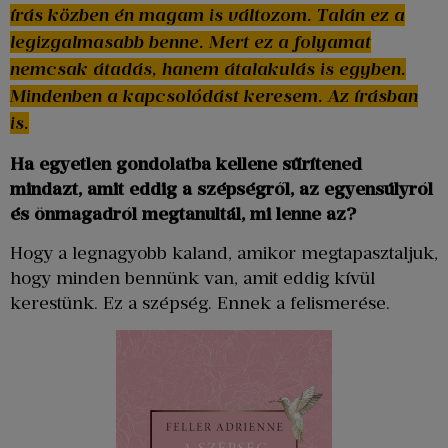
írás közben én magam is változom. Talán ez a
legizgalmasabb benne. Mert ez a folyamat
nemcsak átadás, hanem átalakulás is egyben.
Mindenben a kapcsolódást keresem. Az írásban
is.
Ha egyetlen gondolatba kellene sűrítened
mindazt, amit eddig a szépségről, az egyensúlyról
és önmagadról megtanultál, mi lenne az?
Hogy a legnagyobb kaland, amikor megtapasztaljuk,
hogy minden bennünk van, amit eddig kívül
kerestünk. Ez a szépség. Ennek a felismerése.