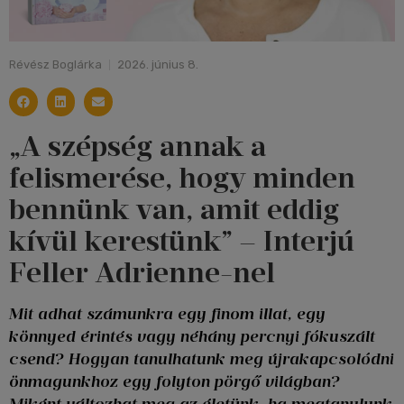
Révész Boglárka
2026. június 8.
„A szépség annak a
felismerése, hogy minden
bennünk van, amit eddig
kívül kerestünk” – Interjú
Feller Adrienne-nel
Mit adhat számunkra egy finom illat, egy
könnyed érintés vagy néhány percnyi fókuszált
csend? Hogyan tanulhatunk meg újrakapcsolódni
önmagunkhoz egy folyton pörgő világban?
Miként változhat meg az életünk, ha megtanulunk