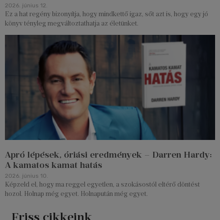
2026. június 12.
Ez a hat regény bizonyítja, hogy mindkettő igaz, sőt azt is, hogy egy jó
könyv tényleg megváltoztathatja az életünket.
Apró lépések, óriási eredmények – Darren Hardy:
A kamatos kamat hatás
2026. június 10.
Képzeld el, hogy ma reggel egyetlen, a szokásostól eltérő döntést
hozol. Holnap még egyet. Holnapután még egyet.
Friss cikkeink