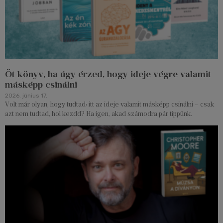
Öt könyv, ha úgy érzed, hogy ideje végre valamit
másképp csinálni
2026. június 17.
Volt már olyan, hogy tudtad: itt az ideje valamit másképp csinálni – csak
azt nem tudtad, hol kezdd? Ha igen, akad számodra pár tippünk.