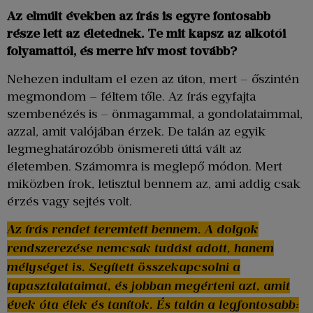
Az elmúlt években az írás is egyre fontosabb
része lett az életednek. Te mit kapsz az alkotói
folyamattól, és merre hív most tovább?
Nehezen indultam el ezen az úton, mert – őszintén
megmondom – féltem tőle. Az írás egyfajta
szembenézés is – önmagammal, a gondolataimmal,
azzal, amit valójában érzek. De talán az egyik
legmeghatározóbb önismereti úttá vált az
életemben. Számomra is meglepő módon. Mert
miközben írok, letisztul bennem az, ami addig csak
érzés vagy sejtés volt.
Az írás rendet teremtett bennem. A dolgok
rendszerezése nemcsak tudást adott, hanem
mélységet is. Segített összekapcsolni a
tapasztalataimat, és jobban megérteni azt, amit
évek óta élek és tanítok. És talán a legfontosabb: