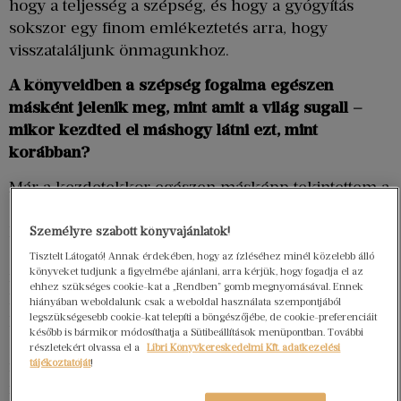
hogy a teljesség a szépség, és hogy a gyógyítás
sokszor egy finom emlékeztetés arra, hogy
visszataláljunk önmagunkhoz.
A könyveidben a szépség fogalma egészen
másként jelenik meg, mint amit a világ sugall –
mikor kezdted el máshogy látni ezt, mint
korábban?
Már a kezdetekkor egészen másképp tekintettem a
szépségre. Sok nővel nőttem fel. Sokféleképpen
látták a világot, egyben azonban mindegyik
Személyre szabott könyvajánlatok!
egyetértett: a szépség meghatározó és fontos a
Tisztelt Látogató! Annak érdekében, hogy az ízléséhez minél közelebb álló
könyveket tudjunk a figyelmébe ajánlani, arra kérjük, hogy fogadja el az
mindennapjaikban. Az életem minden pillanatát
ehhez szükséges cookie-kat a „Rendben” gomb megnyomásával. Ennek
körbevette a szépség, és soha nem volt mindegy,
hiányában weboldalunk csak a weboldal használata szempontjából
legszükségesebb cookie-kat telepíti a böngészőjébe, de cookie-preferenciáit
hogy valami hogyan jelenik meg az életünkben.
később is bármikor módosíthatja a Sütibeállítások menüpontban. További
Gondolok itt a reggeli terítékre, a vázákra, amiben
részletekért olvassa el a
Libri Könyvkereskedelmi Kft. adatkezelési
tájékoztatóját
!
mindig volt friss virág, vagy a kertünkre, ami
minden évszakban csodálatos volt. A szüleim