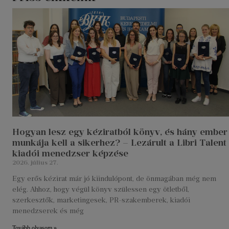
Hogyan lesz egy kéziratból könyv, és hány ember
munkája kell a sikerhez? – Lezárult a Libri Talent
kiadói menedzser képzése
2026. július 27.
Egy erős kézirat már jó kiindulópont, de önmagában még nem
elég. Ahhoz, hogy végül könyv szülessen egy ötletből,
szerkesztők, marketingesek, PR-szakemberek, kiadói
menedzserek és még
Tovább olvasom »