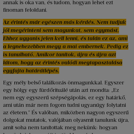
annak is oka van, és tudom, hogyan lehet ezt
finoman feloldani.
Az érintés már egészen más kérdés. Nem tudjuk
jól megérinteni sem magunkat, sem egymást.
Ehhez ugyanis jelen kell lenni, és talán ez az, ami
a legnehezebben megy a mai embernek. Pedig ez
is tanulható. Amikor tanítok, újra és újra azt
látom, hogy az érintés valódi megtapasztalása
egyfajta határátlépés.
Egy mély belső találkozás önmagunkkal. Egyszer
egy hölgy egy fürdőrituálé után azt mondta: „Ez
nem egy egyszerű szépségápolás, ez egy határkő,
ami után már nem fogom tudni ugyanúgy folytatni
az életem.” És valóban, miközben nagyon egyszerű
dolgokat mutatok, valójában olyasmit tanulunk újra,
amit soha nem tanítottak meg nekünk: hogyan