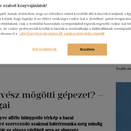
 szabott könyvajánlatok!
Hogya
ogató! Annak érdekében, hogy az ízléséhez minél közelebb álló könyveket tudjunk a fi
ember
rra kérjük, hogy fogadja el az ehhez szükséges cookie-kat a „Rendben” gomb megnyom
eboldalunk csak a weboldal használata szempontjából legszükségesebb cookie-kat tele
Libri
, de cookie-preferenciáit később is bármikor módosíthatja a Sütibeállítások menüpont
2026. júl
 olvassa el a
Libri Könyvkereskedelmi Kft. adatkezelési tájékoztatóját
!
Egy erő
nem elé
Süti beállítások
Rendben
szerkes
menedz
Tovább ol
ész mögötti gépezet? –
gai
ve afféle hiánypótló térkép a hazai
öré szerveződő szakmai háttérmunka még mindig
ár az előszó rávilágít arra az alapvető