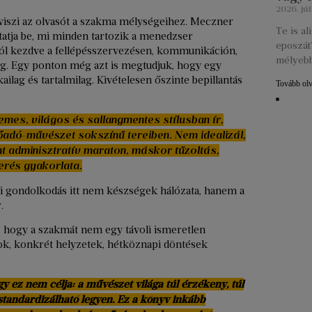
2026. júl
 viszi az olvasót a szakma mélységeihez. Meczner
Te is a
atja be, mi minden tartozik a menedzser
eposzát?
tól kezdve a fellépésszervezésen, kommunikáción,
mélyebb
sig. Egy ponton még azt is megtudjuk, hogy egy
ilag és tartalmilag. Kivételesen őszinte bepillantás
Tovább ol
mes, világos és sallangmentes stílusban ír,
adó-művészet sokszínű tereiben. Nem idealizál,
t adminisztratív maraton, máskor tűzoltás,
erés gyakorlata.
iai gondolkodás itt nem készségek hálózata, hanem a
.
, hogy a szakmát nem egy távoli ismeretlen
k, konkrét helyzetek, hétköznapi döntések
gy ez nem célja: a művészet világa túl érzékeny, túl
tandardizálható legyen. Ez a könyv inkább