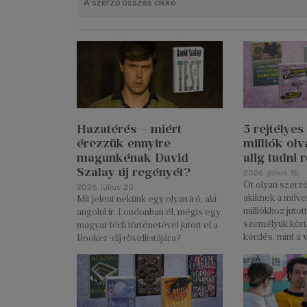
A szerző összes cikke
Hazatérés – miért
5 rejtélyes
érezzük ennyire
milliók olv
magunkénak David
alig tudni 
Szalay új regényét?
2026. július 15.
Öt olyan szerző
2026. július 20.
akiknek a művei
Mit jelent nekünk egy olyan író, aki
milliókhoz jutot
angolul ír, Londonban él, mégis egy
személyük körü
magyar férfi történetével jutott el a
kérdés, mint a v
Booker-díj rövidlistájára?