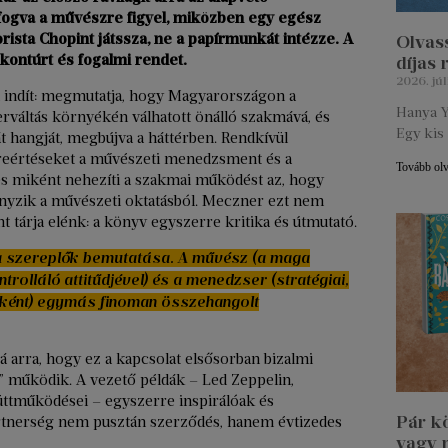
fogva a művészre figyel, miközben egy egész
ista Chopint játssza, ne a papírmunkát intézze. A
Olvass
kontúrt és fogalmi rendet.
díjas
2026. júl
val indít: megmutatja, hogy Magyarországon a
Hanya Y
áltás környékén válhatott önálló szakmává, és
Egy kis 
t hangját, megbújva a háttérben. Rendkívül
lreértéseket a művészeti menedzsment és a
Tovább ol
 miként nehezíti a szakmai működést az, hogy
nyzik a művészeti oktatásból. Meczner ezt nem
árja elénk: a könyv egyszerre kritika és útmutató.
 a szereplők bemutatása. A művész (a maga
rolláló attitűdjével) és a menedzser (stratégiai,
sként) egymás finoman összehangolt
 arra, hogy ez a kapcsolat elsősorban bizalmi
” működik. A vezető példák – Led Zeppelin,
ttműködései – egyszerre inspirálóak és
Pár k
artnerség nem pusztán szerződés, hanem évtizedes
vagy 