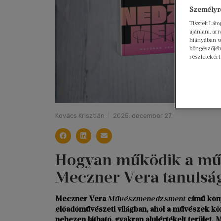
Személyre
Tisztelt Lát
ajánlani, a
hiányában w
böngészőjébe
részletekért
Kovács Krisztián
2025. december 27.
Hogyan működik a műv
Meczner Vera tanulsá
Meczner Vera
Művészmenedzsment
című köny
előadóművészeti világban, ahol a művészek k
nehezen látható, gyakran alulértékelt terület. M