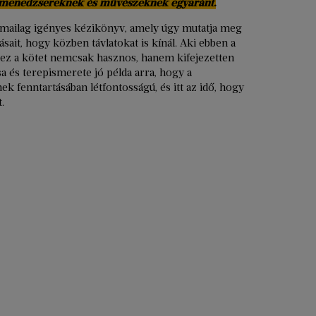
m, menedzsereknek és művészeknek egyaránt.
mailag igényes kézikönyv, amely úgy mutatja meg
sait, hogy közben távlatokat is kínál. Aki ebben a
 ez a kötet nemcsak hasznos, hanem kifejezetten
a és terepismerete jó példa arra, hogy a
k fenntartásában létfontosságú, és itt az idő, hogy
.