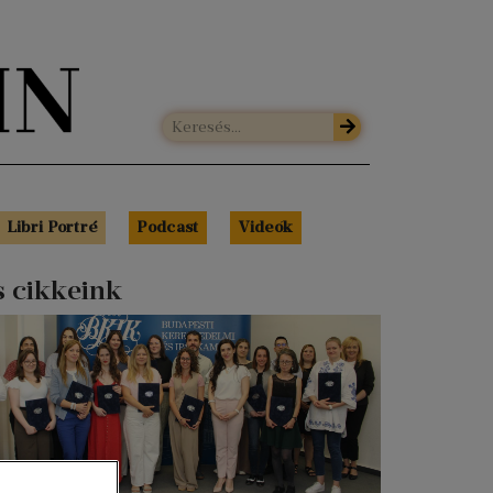
Libri Portré
Podcast
Videók
s cikkeink