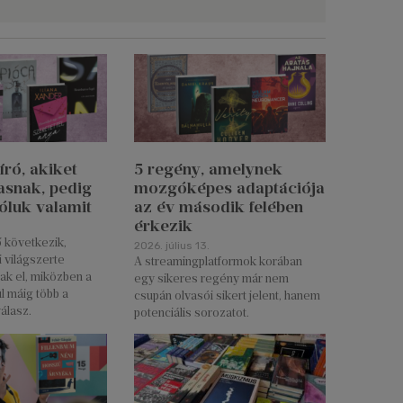
 író, akiket
5 regény, amelynek
asnak, pedig
mozgóképes adaptációja
róluk valamit
az év második felében
érkezik
 következik,
2026. július 13.
 világszerte
A streamingplatformok korában
tak el, miközben a
egy sikeres regény már nem
l máig több a
csupán olvasói sikert jelent, hanem
álasz.
potenciális sorozatot.