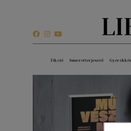
Fikció
Ismeretterjesztő
Gyerekkö