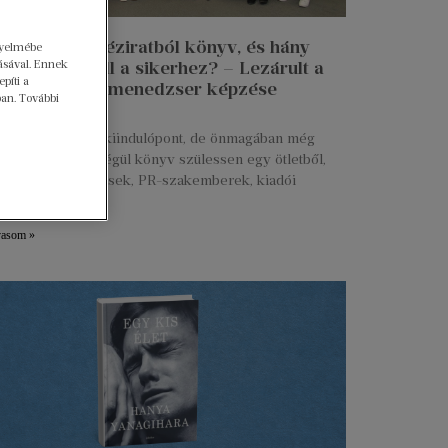
n lesz egy kéziratból könyv, és hány
gyelmébe
 munkája kell a sikerhez? – Lezárult a
ásával. Ennek
píti a
 Talent kiadói menedzser képzése
ban. További
ius 27.
s kézirat már jó kiindulópont, de önmagában még
g. Ahhoz, hogy végül könyv szülessen egy ötletből,
ztők, marketingesek, PR-szakemberek, kiadói
serek és még
vasom »