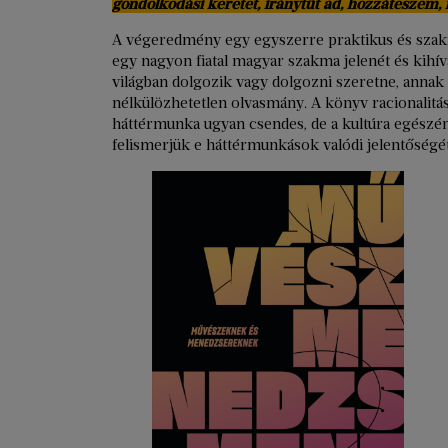
gondolkodási keretet, iránytűt ad, hozzátesze
A végeredmény egy egyszerre praktikus és szak
egy nagyon fiatal magyar szakma jelenét és kihívá
világban dolgozik vagy dolgozni szeretne, annak
nélkülözhetetlen olvasmány. A könyv racionalitás
háttérmunka ugyan csendes, de a kultúra egészéne
felismerjük e háttérmunkások valódi jelentőségét