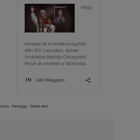
könyv
,
Pénzügy
,
Üzleti élet