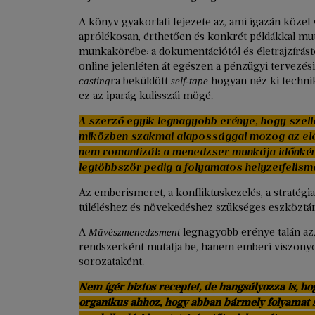
A könyv gyakorlati fejezete az, ami igazán közel
aprólékosan, érthetően és konkrét példákkal mut
munkakörébe: a dokumentációtól és életrajzírás
online jelenléten át egészen a pénzügyi tervezé
ra beküldött
hogyan néz ki technika
casting
self-tape
ez az iparág kulisszái mögé.
A szerző egyik legnagyobb erénye, hogy szelle
miközben szakmai alapossággal mozog az elő
nem romantizál: a menedzser munkája időnkén
legtöbbször pedig a folyamatos helyzetfelism
Az emberismeret, a konfliktuskezelés, a stratég
túléléshez és növekedéshez szükséges eszköztár
A
legnagyobb erénye talán az
Művészmenedzsment
rendszerként mutatja be, hanem emberi viszonyo
sorozataként.
Nem ígér biztos receptet, de hangsúlyozza is, ho
organikus ahhoz, hogy abban bármely folyamat s