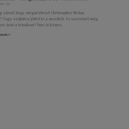
ius 22.
lig várod, hogy megnézhesd Christopher Nolan
 Vagy szájtátva jöttél ki a moziból, és szeretnél még
re ásni a témában? Íme öt könyv,
vasom »