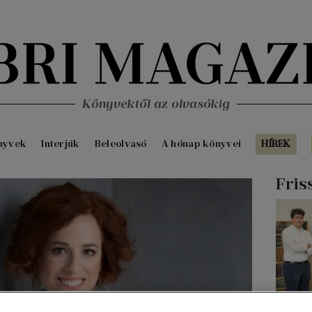
Könyvektől az olvasókig
nyvek
Interjúk
Beleolvasó
A hónap könyvei
HÍREK
Fris