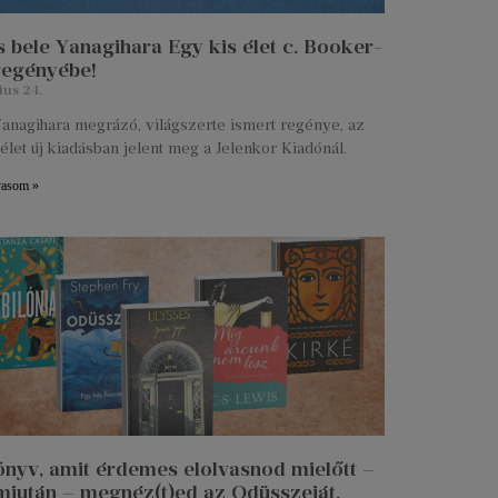
 bele Yanagihara Egy kis élet c. Booker-
 regényébe!
ius 24.
anagihara megrázó, világszerte ismert regénye, az
élet új kiadásban jelent meg a Jelenkor Kiadónál.
vasom »
önyv, amit érdemes elolvasnod mielőtt –
miután – megnéz(t)ed az Odüsszeiát.