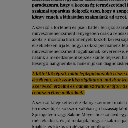
paradoxonra, hogy a közönség természeténél 
szakmai apparátus dolgozik azon, hogy a zongor
könyv ennek a láthatatlan szakmának ad arcot, 
A szerző a történeti és piaci háttér felrajzolásá
művészmenedzsment lényegében csak a rendszerv
azóta is mostoha körülmények között keresi sajá
érzékletesen írja le, hogyan okoz permanens fé
művészmenedzsment fogalmainak keveredése, és
nálunk a menedzsmentképzés szinte teljesen hiá
kesergő hangnemben, hanem józan diagnózisként t
A kötet középső, talán legizgalmasabb része
érzékeny, sokszor kiszolgáltatott, máskor kont
szervező, érzelmi és adminisztratív erőforrá
rendszerében működnek.
A szerző kifejezetten érzékeny szemmel mutat rá
természetű, és sokszor valóban „jó házasságként
Springsteen vagy Sabine Meyer hosszú távú együ
mértékadóak, és jól mutatják, hogy a szakmai p
lojalitás és közös stratégiai gondolkodás.