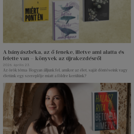
A bányászbéka, az ő feneke, illetve ami alatta és
felette van – könyvek az újrakezdésről
2026. április 23.
Az örök téma: Hogyan álljunk fel, amikor az élet, saját döntéseink vagy
életünk egy szereplője miatt a földre kerülünk?