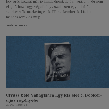
Egy erős kézirat már jó kiindulópont, de önmagában még nem
elég. Ahhoz, hogy végül könyv szülessen egy ötletből,
szerkesztők, marketingesek, PR-szakemberek, kiadói
menedzserek és még
Tovább olvasom »
Olvass bele Yanagihara Egy kis élet c. Booker-
díjas regényébe!
2026. július 24.