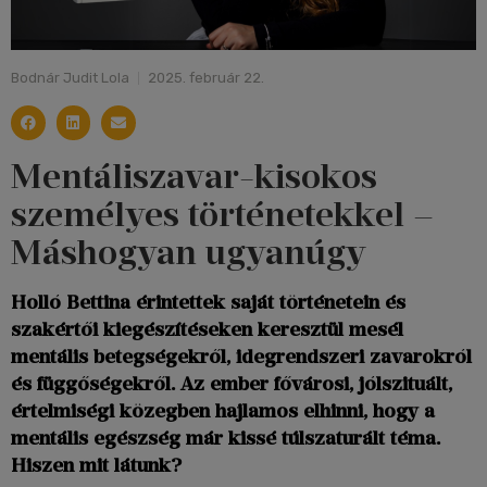
Bodnár Judit Lola
2025. február 22.
Mentáliszavar-kisokos
személyes történetekkel –
Máshogyan ugyanúgy
Holló Bettina érintettek saját történetein és
szakértői kiegészítéseken keresztül mesél
mentális betegségekről, idegrendszeri zavarokról
és függőségekről. Az ember fővárosi, jólszituált,
értelmiségi közegben hajlamos elhinni, hogy a
mentális egészség már kissé túlszaturált téma.
Hiszen mit látunk?