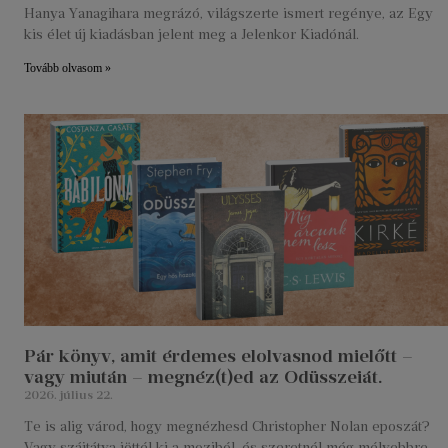
Hanya Yanagihara megrázó, világszerte ismert regénye, az Egy
kis élet új kiadásban jelent meg a Jelenkor Kiadónál.
Tovább olvasom »
Pár könyv, amit érdemes elolvasnod mielőtt –
vagy miután – megnéz(t)ed az Odüsszeiát.
2026. július 22.
Te is alig várod, hogy megnézhesd Christopher Nolan eposzát?
Vagy szájtátva jöttél ki a moziból, és szeretnél még mélyebbre