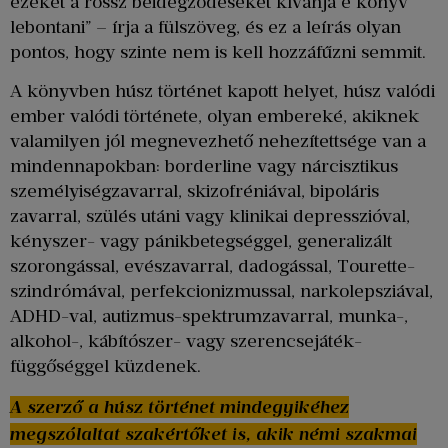
ezeket a rossz beidegződéseket kívánja e könyv
lebontani” – írja a fülszöveg, és ez a leírás olyan
pontos, hogy szinte nem is kell hozzáfűzni semmit.
A könyvben húsz történet kapott helyet, húsz valódi
ember valódi története, olyan embereké, akiknek
valamilyen jól megnevezhető nehezítettsége van a
mindennapokban: borderline vagy nárcisztikus
személyiségzavarral, skizofréniával, bipoláris
zavarral, szülés utáni vagy klinikai depresszióval,
kényszer- vagy pánikbetegséggel, generalizált
szorongással, evészavarral, dadogással, Tourette-
szindrómával, perfekcionizmussal, narkolepsziával,
ADHD-val, autizmus-spektrumzavarral, munka-,
alkohol-, kábítószer- vagy szerencsejáték-
függőséggel küzdenek.
A szerző a húsz történet mindegyikéhez
megszólaltat szakértőket is, akik némi szakmai