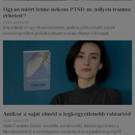
Ugyan miért lenne nekem PTSD-m, milyen trauma
érhetett?
2026. június 25.
Képzeljünk el egy olyan történetet, amiben a főszereplő a kerti
szemétégetőben próbálta elhamvasztani elhunyt édesapját.
Amikor a saját elméd a legkegyetlenebb rabtartód
2026. június 22.
Giulia Caminito kötete zseniális, torokszorító, húsbavágó könyv a
hipochondriáról, a szorongásos zavarokról és a pánikbetegségről