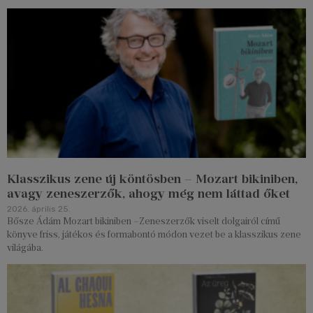
Klasszikus zene új köntösben – Mozart bikiniben,
avagy zeneszerzők, ahogy még nem láttad őket
2026. április 25.
Bősze Ádám Mozart bikiniben –Zeneszerzők viselt dolgairól című
könyve friss, játékos és formabontó módon vezet be a klasszikus zene
világába.