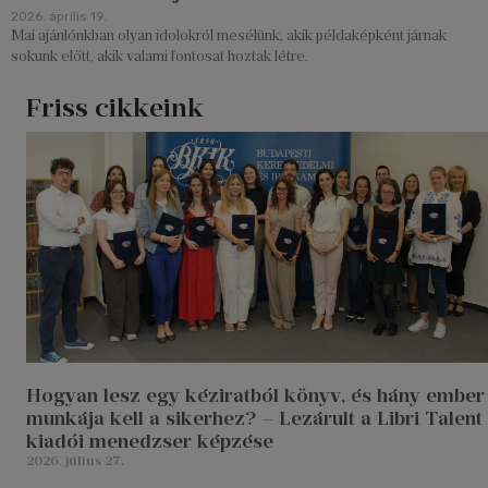
2026. április 19.
Mai ajánlónkban olyan idolokról mesélünk, akik példaképként járnak
sokunk előtt, akik valami fontosat hoztak létre.
Friss cikkeink
Hogyan lesz egy kéziratból könyv, és hány ember
munkája kell a sikerhez? – Lezárult a Libri Talent
kiadói menedzser képzése
2026. július 27.