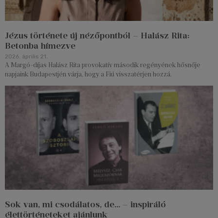
Jézus története új nézőpontból – Halász Rita:
Betonba hímezve
2026. április 21.
A Margó-díjas Halász Rita provokatív második regényének hősnője
napjaink Budapestjén várja, hogy a Fiú visszatérjen hozzá.
Sok van, mi csodálatos, de… – inspiráló
élettörténeteket ajánlunk