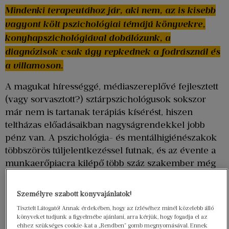
Mindenki terapeutához jár, aki nem, az is kisebb
vagyont költ pszichológiai témájú könyvekre,
konyhapszichológiával dobálózunk, a
diagnózisok csak úgy repkednek a fodrásznál és
a villamoson.
A magukat hírességgé, médiaszereplővé fejlesztett
(vagy sorvasztott?) sztárpszichológusok sokszor
már nem is tartanak terápiás kísérést, hiszen
teltházas előadásaikban nagyságrendekkel jobb
pénz van. A pszichológia- és mentálhigiénészakok
többszörös túljelentkezéssel futnak, és az évente a
munkaerőpiacra kilépő több száz szakember még
mindig nem elég, hogy kiszolgálja a növekvő igényt
– ennek, persze, az is az egyik oka, hogy java
Személyre szabott könyvajánlatok!
részük csak magánellátásban érhető el, súlyos
Tisztelt Látogató! Annak érdekében, hogy az ízléséhez minél közelebb álló
pénzekért.
könyveket tudjunk a figyelmébe ajánlani, arra kérjük, hogy fogadja el az
ehhez szükséges cookie-kat a „Rendben” gomb megnyomásával. Ennek