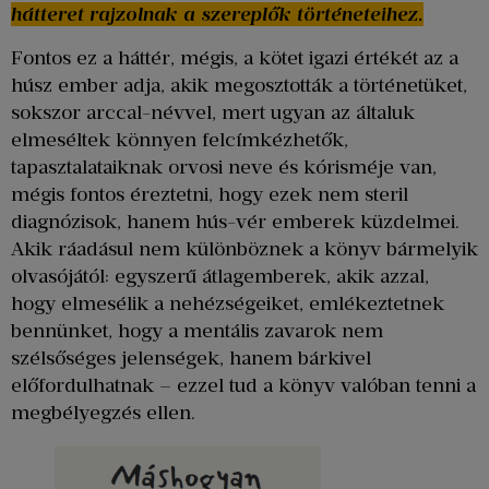
hátteret rajzolnak a szereplők történeteihez.
Fontos ez a háttér, mégis, a kötet igazi értékét az a
húsz ember adja, akik megosztották a történetüket,
sokszor arccal-névvel, mert ugyan az általuk
elmeséltek könnyen felcímkézhetők,
tapasztalataiknak orvosi neve és kórisméje van,
mégis fontos éreztetni, hogy ezek nem steril
diagnózisok, hanem hús-vér emberek küzdelmei.
Akik ráadásul nem különböznek a könyv bármelyik
olvasójától: egyszerű átlagemberek, akik azzal,
hogy elmesélik a nehézségeiket, emlékeztetnek
bennünket, hogy a mentális zavarok nem
szélsőséges jelenségek, hanem bárkivel
előfordulhatnak – ezzel tud a könyv valóban tenni a
megbélyegzés ellen.