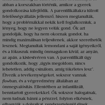
abban a korszakban történik, amikor a gyerek
gondolkozása kifejlődik. A parentifikáltakra túlzott
felelősségvállalás jellemző, hiszen megtanulták,
hogy a problémákkal nekik kell foglalkozniuk, a
lényeg, hogy ne legyen velük gond. Ők azt
gondolják, hogy ha nem okoznak gondot, ha
mindig maximálisan teljesítenek, akkor szerethetők
lesznek. Megtanultak lemondani a saját igényeikről,
és a fókuszuk mindig önmagukon kívül, az anyán,
az apán, a kistestvéren van. A parentifikált úgy
gondolkozik, hogy „úgyis megoldom, nincs
lehetetlen, addig csinálom, amíg tökéletes lesz”.
Élvezik a tevékenységeket, sokszor vannak
ban, és a végeredmény általában az
flow
önmegvalósítás. Ellentétben az infantilizált,
benntartott gyerekekkel. Ők sokszor halogatnak,
nem tudnak bánni a pénzzel, folyton elkésnek,
elhagyják a dolgaikat, rendszertelenül élnek,