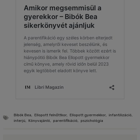
Bibók Bea
,
Ellopott felnőttkor
,
Ellopott gyermekkor
,
infantilizáció
,
interjú
,
Könyvajánló
,
parentifikáció
,
pszichológia