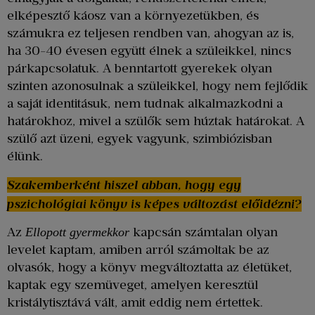
elképesztő káosz van a környezetükben, és
számukra ez teljesen rendben van, ahogyan az is,
ha 30-40 évesen együtt élnek a szüleikkel, nincs
párkapcsolatuk. A benntartott gyerekek olyan
szinten azonosulnak a szüleikkel, hogy nem fejlődik
a saját identitásuk, nem tudnak alkalmazkodni a
határokhoz, mivel a szülők sem húztak határokat. A
szülő azt üzeni, egyek vagyunk, szimbiózisban
élünk.
Szakemberként hiszel abban, hogy egy
pszichológiai könyv is képes változást előidézni?
Az
kapcsán számtalan olyan
Ellopott gyermekkor
levelet kaptam, amiben arról számoltak be az
olvasók, hogy a könyv megváltoztatta az életüket,
kaptak egy szemüveget, amelyen keresztül
kristálytisztává vált, amit eddig nem értettek.