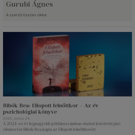
Gurubi Ágnes
A szerző összes cikke
Bibók Bea: Ellopott felnőttkor – Az év
pszichológiai könyve
2025. június 24.
A 2024-es év legnagyobb példányszámban eladott kötetéért járó
elismerést Bibók Bea kapta az Ellopott felnőttkorért.