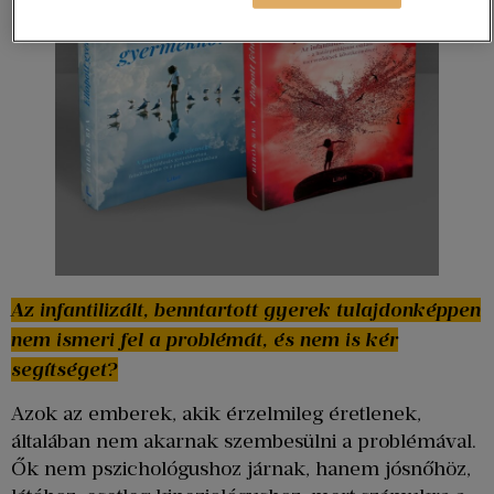
Az infantilizált, benntartott gyerek tulajdonképpen
nem ismeri fel a problémát, és nem is kér
segítséget?
Azok az emberek, akik érzelmileg éretlenek,
általában nem akarnak szembesülni a problémával.
Ők nem pszichológushoz járnak, hanem jósnőhöz,