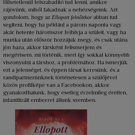
Hihetetlenül felszabadító tud lenni, amikor
rájövünk, miből fakadnak a nehézségeink. Azt
gondolom, hogy az
abban tud
Ellopott felnőttkor
segíteni, hogy ha például a párom naponta vagy
akár hetente háromszor felhívja a szüleit, vagy ha
munka után először hozzájuk megy, és csak utána
jön haza, akkor társként felismerjem és
megértsem, mi történik, mert így sokkal könnyebb
viszonyulni a társhoz, a problémához. Ha ismerjük
ezt a jelenséget, és éppen társat keresünk, és a
randipartnerünknek történetesen a szülőjével
közös profilképe van a Facebookon, akkor
gyanakodhatunk, hogy esetleg érzelmileg éretlen,
infantilizált emberrel állunk szemben.