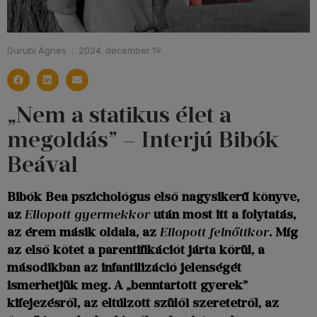
Gurubi Ágnes
2024. december 19.
„Nem a statikus élet a
megoldás” – Interjú Bibók
Beával
Bibók Bea pszichológus első nagysikerű könyve,
az
Ellopott gyermekkor
után most itt a folytatás,
az érem másik oldala, az
Ellopott felnőttkor
. Míg
az első kötet a parentifikációt járta körül, a
másodikban az infantilizáció jelenségét
ismerhetjük meg. A „benntartott gyerek”
kifejezésről, az eltúlzott szülői szeretetről, az