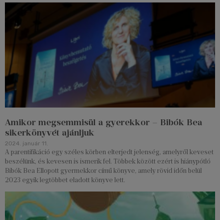
Amikor megsemmisül a gyerekkor – Bibók Bea
sikerkönyvét ajánljuk
2024. január 11.
A parentifikáció egy széles körben elterjedt jelenség, amelyről keveset
beszélünk, és kevesen is ismerik fel. Többek között ezért is hiánypótló
Bibók Bea Ellopott gyermekkor című könyve, amely rövid időn belül
2023 egyik legtöbbet eladott könyve lett.