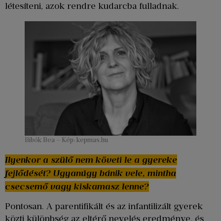
létesíteni, azok rendre kudarcba fulladnak.
Bibók Bea – Kép: kepmas.hu
Ilyenkor a szülő nem követi le a gyereke
fejlődését? Ugyanúgy bánik vele, mintha
csecsemő vagy kiskamasz lenne?
Pontosan. A parentifikált és az infantilizált gyerek
közti különbség az eltérő nevelés eredménye, és