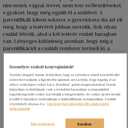
nincsenek vágyai, tervei, nem tesz erőfeszítéseket,
s gyakori, hogy még együtt él a szülővel. A
parentifikált kliens sokszor a gyerekkora óta azt éli
meg, hogy a testvérét jobban szeretik. Sok olyan
család létezik, ahol a két testvér emiatt haragban
van. Lényeges különbség azonban, hogy míg a
parentifikációt a családi rendszer termeli ki, a
rendszernek van rá szüksége, addig az infantilizálás
valamelyik szülő szükséglete, aki valószínűleg
Személyre szabott könyvajánlatok!
szintén nem vált le a saját szülőjéről, érzelmileg
Tisztelt Látogató! Annak érdekében, hogy az ízléséhez minél közelebb álló
éretlen, és ily módon tud csak kapcsolódni.
könyveket tudjunk a figyelmébe ajánlani, arra kérjük, hogy fogadja el az
ehhez szükséges cookie-kat a „Rendben” gomb megnyomásával. Ennek
hiányában weboldalunk csak a weboldal használata szempontjából
legszükségesebb cookie-kat telepíti a böngészőjébe, de cookie-preferenciáit
később is bármikor módosíthatja a Sütibeállítások menüpontban. További
részletekért olvassa el a
Libri Könyvkereskedelmi Kft. adatkezelési
tájékoztatóját
!
Süti beállítások
Rendben