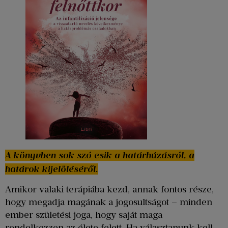
A könyvben sok szó esik a határhúzásról, a
határok kijelöléséről.
Amikor valaki terápiába kezd, annak fontos része,
hogy megadja magának a jogosultságot – minden
ember születési joga, hogy saját maga
rendelkezzen az élete felett. Ha választanunk kell