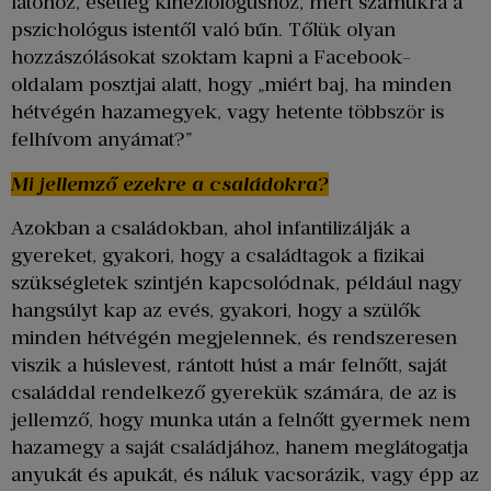
látóhoz, esetleg kineziológushoz, mert számukra a
pszichológus istentől való bűn. Tőlük olyan
hozzászólásokat szoktam kapni a Facebook-
oldalam posztjai alatt, hogy „miért baj, ha minden
hétvégén hazamegyek, vagy hetente többször is
felhívom anyámat?”
Mi jellemző ezekre a családokra?
Azokban a családokban, ahol infantilizálják a
gyereket, gyakori, hogy a családtagok a fizikai
szükségletek szintjén kapcsolódnak, például nagy
hangsúlyt kap az evés, gyakori, hogy a szülők
minden hétvégén megjelennek, és rendszeresen
viszik a húslevest, rántott húst a már felnőtt, saját
családdal rendelkező gyerekük számára, de az is
jellemző, hogy munka után a felnőtt gyermek nem
hazamegy a saját családjához, hanem meglátogatja
anyukát és apukát, és náluk vacsorázik, vagy épp az