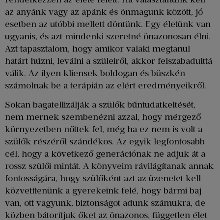
az anyánk vagy az apánk és önmagunk között, jó
esetben az utóbbi mellett döntünk. Egy életünk van
ugyanis, és azt mindenki szeretné önazonosan élni.
Azt tapasztalom, hogy amikor valaki megtanul
határt húzni, leválni a szüleiről, akkor felszabadulttá
válik. Az ilyen kliensek boldogan és büszkén
számolnak be a terápián az elért eredményeikről.
Sokan bagatellizálják a szülők bűntudatkeltését,
nem mernek szembenézni azzal, hogy mérgező
környezetben nőttek fel, még ha ez nem is volt a
szülők részéről szándékos. Az egyik legfontosabb
cél, hogy a következő generációnak ne adjuk át a
rossz szülői mintát. A könyveim rávilágítanak annak
fontosságára, hogy szülőként azt az üzenetet kell
közvetítenünk a gyerekeink felé, hogy bármi baj
van, ott vagyunk, biztonságot adunk számukra, de
közben bátorítjuk őket az önazonos, független élet