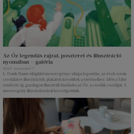
Az Óz legendás rajzai, poszterei és illusztráció
nyomában – galéria
2023. december 1.
L. Frank Baum világhírű meseregénye világa legendás, az évek során
csodálatos illusztrációk, plakátok készültek a történethez. Idén a Libri
rendezte új, gazdagon illusztrált kiadásba az Óz, a csodák csodáját. A
meseregény illusztrátorával beszélgettünk.