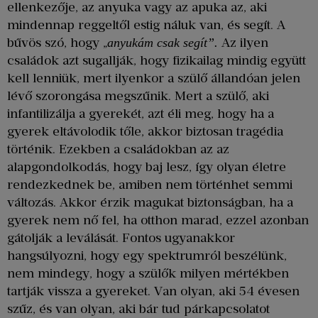
ellenkezője, az anyuka vagy az apuka az, aki
mindennap reggeltől estig náluk van, és segít. A
bűvös szó, hogy „
Az ilyen
anyukám csak segít”.
családok azt sugallják, hogy fizikailag mindig együtt
kell lenniük, mert ilyenkor a szülő állandóan jelen
lévő szorongása megszűnik. Mert a szülő, aki
infantilizálja a gyerekét, azt éli meg, hogy ha a
gyerek eltávolodik tőle, akkor biztosan tragédia
történik. Ezekben a családokban az az
alapgondolkodás, hogy baj lesz, így olyan életre
rendezkednek be, amiben nem történhet semmi
változás. Akkor érzik magukat biztonságban, ha a
gyerek nem nő fel, ha otthon marad, ezzel azonban
gátolják a leválását. Fontos ugyanakkor
hangsúlyozni, hogy egy spektrumról beszélünk,
nem mindegy, hogy a szülők milyen mértékben
tartják vissza a gyereket. Van olyan, aki 54 évesen
szűz, és van olyan, aki bár tud párkapcsolatot