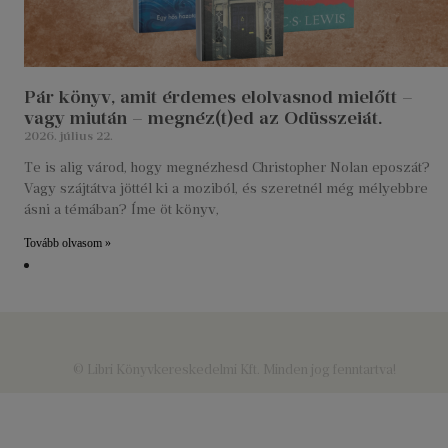
Pár könyv, amit érdemes elolvasnod mielőtt –
vagy miután – megnéz(t)ed az Odüsszeiát.
2026. július 22.
Te is alig várod, hogy megnézhesd Christopher Nolan eposzát?
Vagy szájtátva jöttél ki a moziból, és szeretnél még mélyebbre
ásni a témában? Íme öt könyv,
Tovább olvasom »
© Libri Könyvkereskedelmi Kft. Minden jog fenntartva!