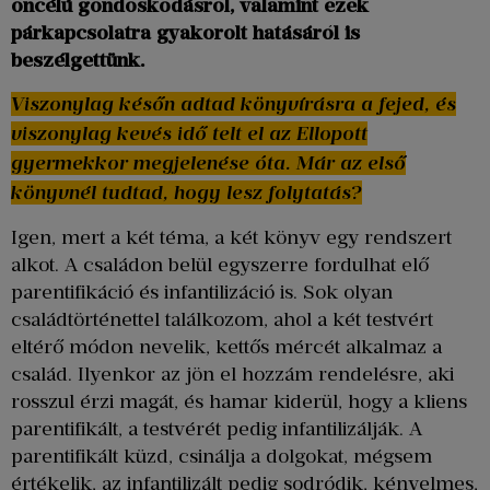
öncélú gondoskodásról, valamint ezek
párkapcsolatra gyakorolt hatásáról is
beszélgettünk.
Viszonylag későn adtad könyvírásra a fejed, és
viszonylag kevés idő telt el az Ellopott
gyermekkor megjelenése óta. Már az első
könyvnél tudtad, hogy lesz folytatás?
Igen, mert a két téma, a két könyv egy rendszert
alkot. A családon belül egyszerre fordulhat elő
parentifikáció és infantilizáció is. Sok olyan
családtörténettel találkozom, ahol a két testvért
eltérő módon nevelik, kettős mércét alkalmaz a
család. Ilyenkor az jön el hozzám rendelésre, aki
rosszul érzi magát, és hamar kiderül, hogy a kliens
parentifikált, a testvérét pedig infantilizálják. A
parentifikált küzd, csinálja a dolgokat, mégsem
értékelik, az infantilizált pedig sodródik, kényelmes,