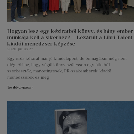
Hogyan lesz egy kéziratból könyv, és hány ember
munkája kell a sikerhez? – Lezárult a Libri Talent
kiadói menedzser képzése
2026. július 27.
Egy erős kézirat már jó kiindulópont, de önmagában még nem
elég. Ahhoz, hogy végül könyv szülessen egy ötletből,
szerkesztők, marketingesek, PR-szakemberek, kiadói
menedzserek és még
Tovább olvasom »