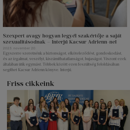
Szexpert avagy hogyan legyél szakértője a saját
szexualitásodnak – Interjú Kacsur Adrienn-nel
2023. november 20.
Egyszerre szeretnénk a biztonságot, elköteleződést, gondoskodást,
és az izgalmat, veszélyt, kiszámíthatatlanságot, bujaságot. Viszont ezek
általában ütik egymást. Többek között ezen feszültség feloldásában
segíthet Kacsur Adrienn könyve. Interjú.
Friss cikkeink