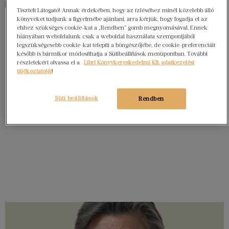
Tisztelt Látogató! Annak érdekében, hogy az ízléséhez minél közelebb álló
könyveket tudjunk a figyelmébe ajánlani, arra kérjük, hogy fogadja el az
ehhez szükséges cookie-kat a „Rendben” gomb megnyomásával. Ennek
hiányában weboldalunk csak a weboldal használata szempontjából
legszükségesebb cookie-kat telepíti a böngészőjébe, de cookie-preferenciáit
később is bármikor módosíthatja a Sütibeállítások menüpontban. További
részletekért olvassa el a
Libri Könyvkereskedelmi Kft. adatkezelési
tájékoztatóját
!
Süti beállítások
Rendben