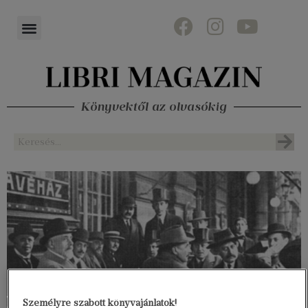
Könyvektől az olvasókig
Személyre szabott könyvajánlatok!