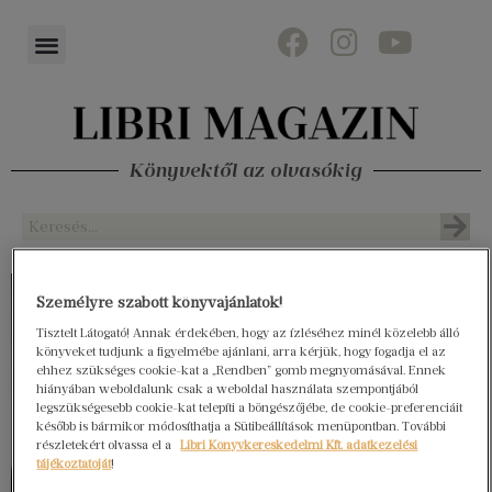
Könyvektől az olvasókig
Személyre szabott könyvajánlatok!
Tisztelt Látogató! Annak érdekében, hogy az ízléséhez minél közelebb álló
könyveket tudjunk a figyelmébe ajánlani, arra kérjük, hogy fogadja el az
ehhez szükséges cookie-kat a „Rendben” gomb megnyomásával. Ennek
hiányában weboldalunk csak a weboldal használata szempontjából
legszükségesebb cookie-kat telepíti a böngészőjébe, de cookie-preferenciáit
később is bármikor módosíthatja a Sütibeállítások menüpontban. További
részletekért olvassa el a
Libri Könyvkereskedelmi Kft. adatkezelési
tájékoztatóját
!