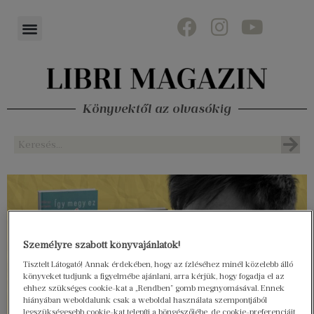
Könyvektől az olvasókig
Személyre szabott könyvajánlatok!
Tisztelt Látogató! Annak érdekében, hogy az ízléséhez minél közelebb álló
könyveket tudjunk a figyelmébe ajánlani, arra kérjük, hogy fogadja el az
ehhez szükséges cookie-kat a „Rendben” gomb megnyomásával. Ennek
hiányában weboldalunk csak a weboldal használata szempontjából
legszükségesebb cookie-kat telepíti a böngészőjébe, de cookie-preferenciáit