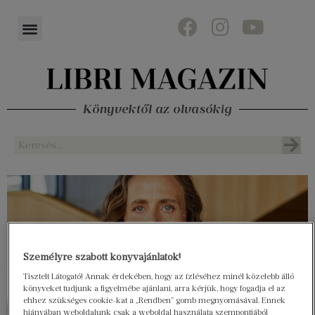
Könyvektől az olvasókig
Személyre szabott könyvajánlatok!
Tisztelt Látogató! Annak érdekében, hogy az ízléséhez minél közelebb álló
könyveket tudjunk a figyelmébe ajánlani, arra kérjük, hogy fogadja el az
ehhez szükséges cookie-kat a „Rendben” gomb megnyomásával. Ennek
hiányában weboldalunk csak a weboldal használata szempontjából