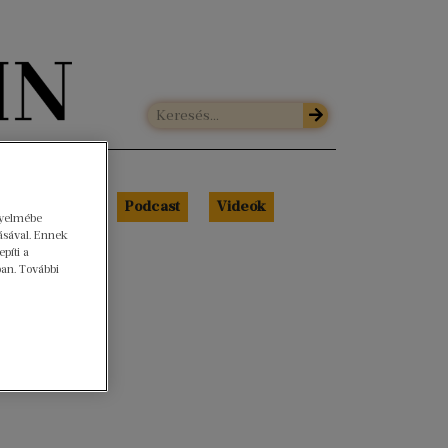
Libri Portré
Podcast
Videók
gyelmébe
ásával. Ennek
píti a
ban. További