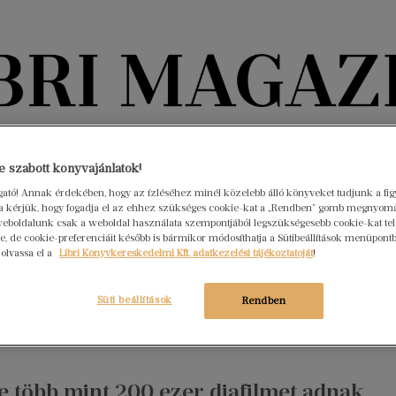
Könyvektől az olvasókig
 szabott könyvajánlatok!
nyvek
Interjúk
Beleolvasó
A hónap könyvei
HÍREK
ogató! Annak érdekében, hogy az ízléséhez minél közelebb álló könyveket tudjunk a fi
rra kérjük, hogy fogadja el az ehhez szükséges cookie-kat a „Rendben” gomb megnyom
eboldalunk csak a weboldal használata szempontjából legszükségesebb cookie-kat tele
tankok satöbbi – Finy Petra:
, de cookie-preferenciáit később is bármikor módosíthatja a Sütibeállítások menüpont
 olvassa el a
Libri Könyvkereskedelmi Kft. adatkezelési tájékoztatóját
!
marin
mber 5.
Nincs hozzászólás
Süti beállítások
Rendben
rmonok, szocializmus, Budapest… és egy ötfős banda: átlagtinik
 gimiből. Kamaszregény a 60-as évekről.
e több mint 200 ezer diafilmet adnak