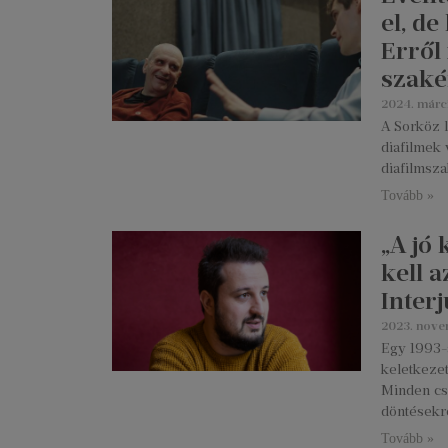
el, d
Erről
szaké
2024. márc
A Sorköz l
diafilmek 
diafilmsza
Tovább »
„A jó 
kell 
Inter
2023. nove
Egy 1993-a
keletkezet
Minden cse
döntésekrő
Tovább »