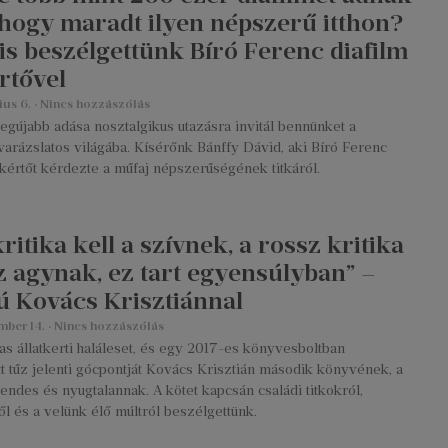
e hogy maradt ilyen népszerű itthon?
 is beszélgettünk Bíró Ferenc diafilm
rtővel
ius 6.
Nincs hozzászólás
egújabb adása nosztalgikus utazásra invitál bennünket a
varázslatos világába. Kísérőnk Bánffy Dávid, aki Bíró Ferenc
kértőt kérdezte a műfaj népszerűségének titkáról.
kritika kell a szívnek, a rossz kritika
az agynak, ez tart egyensúlyban” –
jú Kovács Krisztiánnal
mber 14.
Nincs hozzászólás
s állatkerti haláleset, és egy 2017-es könyvesboltban
t tűz jelenti gócpontját Kovács Krisztián második könyvének, a
ndes és nyugtalannak. A kötet kapcsán családi titkokról,
l és a velünk élő múltról beszélgettünk.