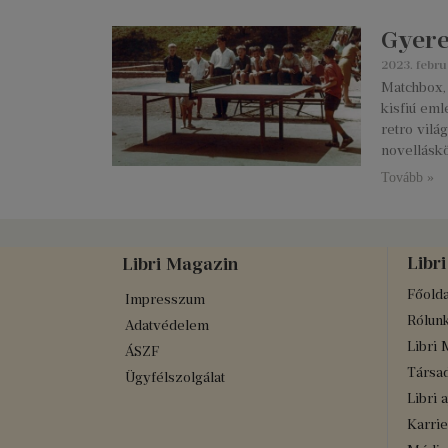
Gyere
2023. febru
Matchbox,
kisfiú eml
retro vilá
novelláskö
Tovább »
Libri
Libri Magazin
Főolda
Impresszum
Rólun
Adatvédelem
Libri 
ÁSZF
Társad
Ügyfélszolgálat
Libri 
Karrie