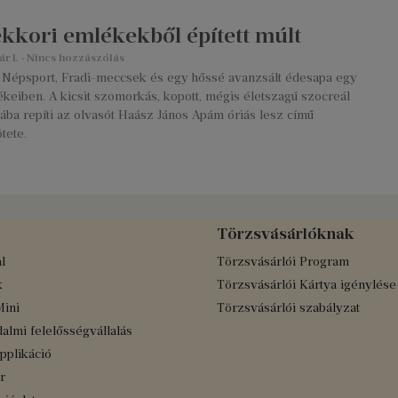
kkori emlékekből épített múlt
ár 1.
Nincs hozzászólás
 Népsport, Fradi-meccsek és egy hőssé avanzsált édesapa egy
ékeiben. A kicsit szomorkás, kopott, mégis életszagú szocreál
gába repíti az olvasót Haász János Apám óriás lesz című
tete.
Törzsvásárlóknak
l
Törzsvásárlói Program
k
Törzsvásárlói Kártya igénylése
Mini
Törzsvásárlói szabályzat
almi felelősségvállalás
applikáció
r