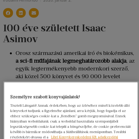
Irodalmi Hírmondó
2020. január 2.
100 éve született Isaac
Asimov
Orosz származású amerikai író és biokémikus,
a sci-fi műfajának legmeghatározóbb alakja
, az
egyik legtermékenyebb modernkori szerző,
aki közel 500 könyvet és 90 000 levelet
hagyott az utókorra. A bostoni egyetem
könyvtárában 70 méternyi polcot foglalnak el
Személyre szabott könyvajánlatok!
személyes iratai.
Tisztelt Látogató! Annak érdekében, hogy az ízléséhez minél közelebb álló
Szinte minden prózai műfajban alkotott.
könyveket tudjunk a figyelmébe ajánlani, arra kérjük, hogy fogadja el az
Legismertebb művei az
Alapítvány-trilógia
ehhez szükséges cookie-kat a „Rendben” gomb megnyomásával. Ennek
hiányában weboldalunk csak a weboldal használata szempontjából
(1951-53) és a
Galaktikus Birodalom
-sorozat
legszükségesebb cookie-kat telepíti a böngészőjébe, de cookie-preferenciáit
(1950-51), de írt tudománynépszerűsítő és
később is bármikor módosíthatja a Sütibeállítások menüpontban. További
részletekért olvassa el a
Libri Könyvkereskedelmi Kft. adatkezelési
történelmi könyveket, sőt még