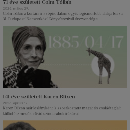
71 éve született Colm Tóibín
2026. május 29.
Colm Tóibín a kortárs ír szépirodalom egyik legismertebb alakja lesz a
31. Budapesti Nemzetközi Könyvfesztivál díszvendége
141 éve született Karen Blixen
2026. április 17.
Karen Blixen már kislányként is szórakoztatta magát és családtagjait
különféle mesék, rövid színdarabok írásával.