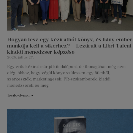
Hogyan lesz egy kéziratból könyv, és hány ember
munkája kell a sikerhez? – Lezárult a Libri Talent
kiadói menedzser képzése
2026. július 27.
Egy erős kézirat már jó kiindulópont, de önmagában még nem
elég. Ahhoz, hogy végül könyv szülessen egy ötletből,
szerkesztők, marketingesek, PR-szakemberek, kiadói
menedzserek és még
Tovább olvasom »