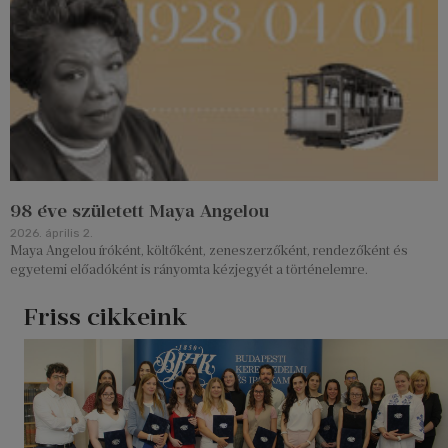
98 éve született Maya Angelou
2026. április 2.
Maya Angelou íróként, költőként, zeneszerzőként, rendezőként és
egyetemi előadóként is rányomta kézjegyét a történelemre.
Friss cikkeink