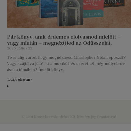
Pár könyv, amit érdemes elolvasnod mielőtt –
vagy miután – megnéz(t)ed az Odüsszeiát.
2026. július 22.
Te is alig várod, hogy megnézhesd Christopher Nolan eposzát?
Vagy szájtátva jöttél ki a moziból, és szeretnél még mélyebbre
ásni a témában? Íme öt könyv,
Tovább olvasom »
© Libri Könyvkereskedelmi Kft. Minden jog fenntartva!