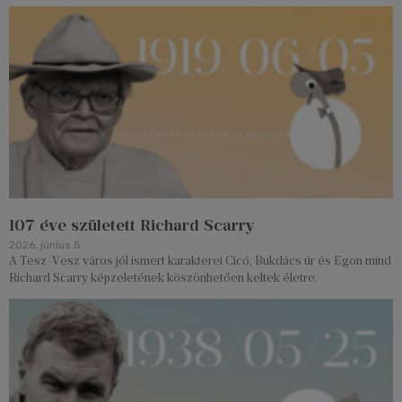
107 éve született Richard Scarry
2026. június 5.
A Tesz-Vesz város jól ismert karakterei Cicó, Bukdács úr és Egon mind
Richard Scarry képzeletének köszönhetően keltek életre.