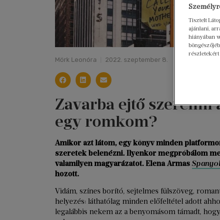
Személyre
Tisztelt Lát
ajánlani, a
hiányában w
böngészőjébe
részletekért
Mörk Leonóra
2022. szeptember 8.
Zavarba ejtő szerelmi 
egy romkom?
Amikor azt látom, egy könyv minden platformo
szeretek belenézni. Ilyenkor megpróbálom megér
valamilyen magyarázatot. Elena Armas
Spanyol
hozott.
Vidám, színes borító, sejtelmes fülszöveg, roman
helyezés: láthatólag minden előfeltétel adott ahhoz
legalábbis nekem az a benyomásom támadt, hogy 