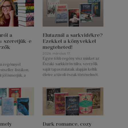
ról a
Elutaznál a sarkvidékre?
a: szeretjük-e
Ezekkel a könyvekkel
rzők
megteheted!
2026. március 17.
Egyre több regény visz minket az
Északi-sarkkörön túlra, szerzőik
an regénnyel
saját tapasztalataik alapján keltik
stseller-listákon,
életre a távoli észak történelmét.
 jól ismerjük, a
amely
Dark romance, cozy