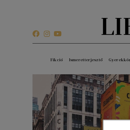
Fikció
Ismeretterjesztő
Gyerekkö