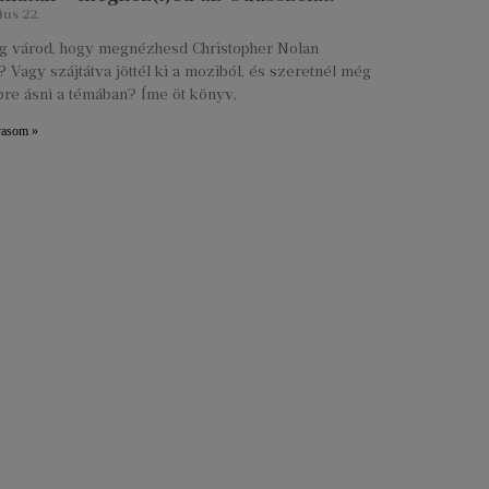
ius 22.
lig várod, hogy megnézhesd Christopher Nolan
 Vagy szájtátva jöttél ki a moziból, és szeretnél még
re ásni a témában? Íme öt könyv,
vasom »