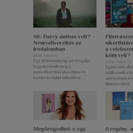
Mr. Darcy autista volt? –
Filmvászon
Neurodiverzitás az
sikerlistár
irodalomban
a celebsze
könyveit?
2026. június 5.
Egy új tudományág azt vizsgálja,
2026. május 13.
hogyan jelenik meg a
Egyre több oly
neurodiverzitás klasszikus és
találkozunk a be
kortárs irodalmi művekben.
amelyeknek íróit
filmvászonról.
Megöregedhet-e egy
6 regény, 