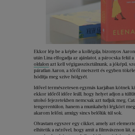
Ekkor lép be a képbe a kollégája, bizonyos Aaron
után Lina elfogadja az ajánlatot, a párocska felü
oldalon
azt kell végigasszisztálnunk, a jóképű, sz
páratlan Aaron, a tőről metszett és egyben tökél
hódítja meg szíve hölgyét.
Idővel természetesen egymás karjában kötnek k
ekkor időről időre leáll, hogy helyet adjon a túlf
utolsó fejezetekben nemcsak azt tudjuk meg, Cata
tengerentúlon, hanem a munkahelyi légkört meg
akarom lelőni, amúgy sincs belőlük túl sok.
Olvastam egyszer egy cikket, amely azt elemezte
elhitetik a nézővel, hogy amit a filmvásznon lát,