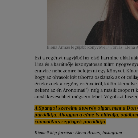
Elena Armas legújabb könyvével / Forrás: Elena 
Ezt a regényt nagyjából az első harminc oldal u
Lina és a barátnője iszonyatosan túlírt, nyögve
ennyire nehezemre befejezni egy könyvet. Kínomb
hogy az olvasók két táborra oszlanak: az öt csil
értekeznek a regény erényeiről, külön kiemelve A
nekem az én Aronomat!”), míg a másik csoport kép
annál kevesebbet mégsem lehet. Végül azt hiszem,
A
Spanyol szerelmi átverés
olyan, mint a Don 
paródiája. Ahogyan a címe is elárulja, valóba
romantikus regények paródiája.
Kiemelt kép forrása: Elena Armas, Instagram