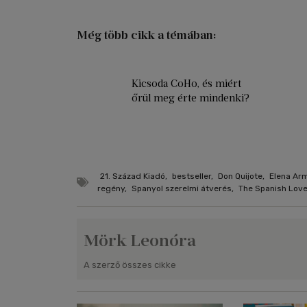
Még több cikk a témában:
Kicsoda CoHo, és miért
őrül meg érte mindenki?
21. Század Kiadó
,
bestseller
,
Don Quijote
,
Elena Ar
regény
,
Spanyol szerelmi átverés
,
The Spanish Love
Mörk Leonóra
A szerző összes cikke