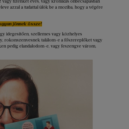
az vagy tizenkét éves, vagy krónikus önbecsapásban
ve azzal a tudattal ülök be a moziba, hogy a végére
hogyan jönnek össze!
gy idegesítően, szellemes vagy közhelyes
, rokonszenvesnek találom-e a főszereplőket vagy
teken pedig elandalodom-e, vagy feszengve várom,