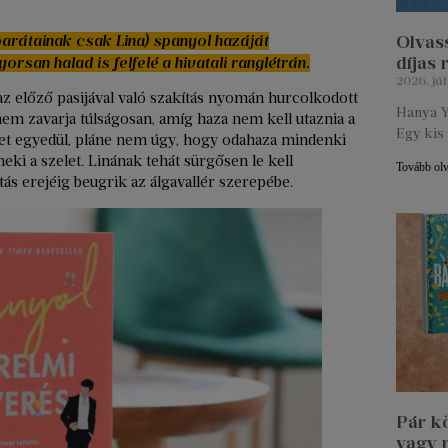
Olvass
barátainak csak Lina) spanyol hazáját
díjas
san halad is felfelé a hivatali ranglétrán.
2026. júl
z előző pasijával való szakítás nyomán hurcolkodott
Hanya Y
 nem zavarja túlságosan, amíg haza nem kell utaznia a
Egy kis 
 egyedül, pláne nem úgy, hogy odahaza mindenki
neki a szelet. Linának tehát sürgősen le kell
Tovább ol
atás erejéig beugrik az álgavallér szerepébe.
Pár k
vagy 