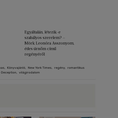
Egyáltalán, létezik-e
szabályos szerelem? –
Mörk Leonóra Asszonyom,
édes úrnőm című
regényéről
mas
,
Könyvajánló
,
New York Times
,
regény
,
romantikus
 Deception
,
világirodalom