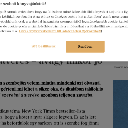
 szabott könyvajánlatok!
ogató! Annak érdekében, hogy az ízléséhez minél közelebb álló könyveket tudjunk a fi
Hogya
rra kérjük, hogy fogadja el az ehhez szükséges cookie-kat a „Rendben” gomb megnyom
ember
eboldalunk csak a weboldal használata szempontjából legszükségesebb cookie-kat tele
Libri
, de cookie-preferenciáit később is bármikor módosíthatja a Sütibeállítások menüpont
2026. júl
 olvassa el a
Libri Könyvkereskedelmi Kft. adatkezelési tájékoztatóját
!
Egy erő
nem elé
Süti beállítások
Rendben
szerkes
átverés – avagy mikor jó
menedz
Tovább ol
n szembejön velem, mintha mindenki azt olvasná,
teni, mi lehet a siker oka, és általában találok is
 szerelmi átverés
e
azonban teljesen zavarba
tikus téma, New York Times bestseller-lista
, hogy a kötet a nyár slágere legyen. És az is lett,
ha befordulok egy sarkon, ott is szembe fog jönni