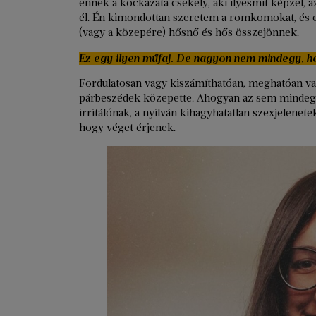
ennek a kockázata csekély, aki ilyesmit képzel, 
él. Én kimondottan szeretem a romkomokat, és ele
(vagy a közepére) hősnő és hős összejönnek.
Ez egy ilyen műfaj. De nagyon nem mindegy, 
Fordulatosan vagy kiszámíthatóan, meghatóan va
párbeszédek közepette. Ahogyan az sem mindegy
irritálónak, a nyilván kihagyhatatlan szexjelene
hogy véget érjenek.