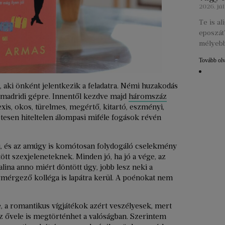
2026. júl
Te is a
eposzát?
mélyebb
Tovább ol
, aki önként jelentkezik a feladatra. Némi huzakodás
l a madridi gépre. Innentől kezdve majd
háromszáz
exis, okos, türelmes, megértő, kitartó, eszményi,
etesen hiteltelen álompasi miféle fogások révén
i, és az amúgy is komótosan folydogáló cselekmény
űtött szexjeleneteknek. Minden jó, ha jó a vége, az
lina anno miért döntött úgy, jobb lesz neki a
mérgező kolléga is lapátra kerül. A poénokat nem
, a romantikus vígjátékok azért veszélyesek, mert
 az ővele is megtörténhet a valóságban. Szerintem