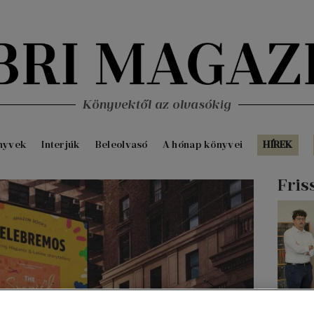
Könyvektől az olvasókig
nyvek
Interjúk
Beleolvasó
A hónap könyvei
HÍREK
Fris