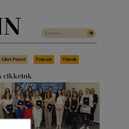
Libri Portré
Podcast
Videók
s cikkeink