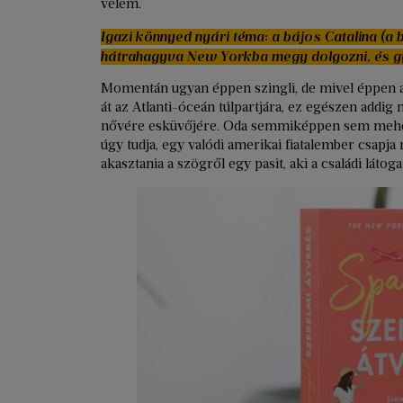
velem.
Igazi könnyed nyári téma: a bájos Catalina (a 
hátrahagyva New Yorkba megy dolgozni, és gyor
Momentán ugyan éppen szingli, de mivel éppen a
át az Atlanti-óceán túlpartjára, ez egészen addig
nővére esküvőjére. Oda semmiképpen sem mehet
úgy tudja, egy valódi amerikai fiatalember csapja 
akasztania a szögről egy pasit, aki a családi látog