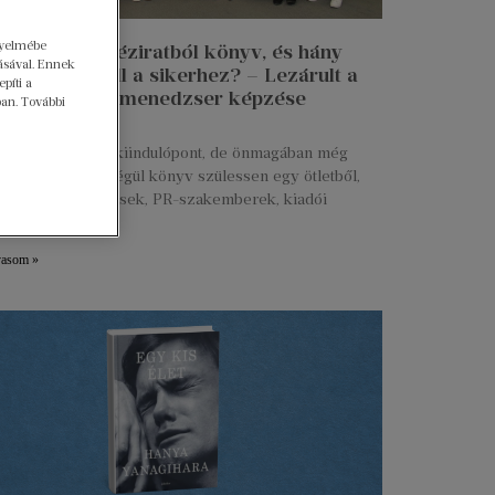
gyelmébe
n lesz egy kéziratból könyv, és hány
ásával. Ennek
 munkája kell a sikerhez? – Lezárult a
píti a
 Talent kiadói menedzser képzése
ban. További
ius 27.
s kézirat már jó kiindulópont, de önmagában még
g. Ahhoz, hogy végül könyv szülessen egy ötletből,
ztők, marketingesek, PR-szakemberek, kiadói
serek és még
vasom »