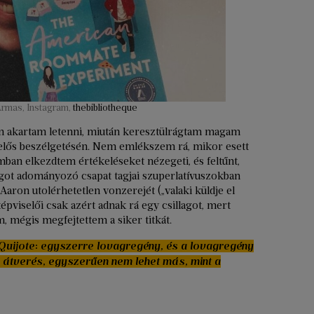
Armas, Instagram,
thebibliotheque
tán akartam letenni, miután keresztülrágtam magam
nyelős beszélgetésén. Nem emlékszem rá, mikor esett
an elkezdtem értékeléseket nézegeti, és feltűnt,
lagot adományozó csapat tagjai szuperlatívuszokban
aron utolérhetetlen vonzerejét („valaki küldje el
viselői csak azért adnak rá egy csillagot, mert
 mégis megfejtettem a siker titkát.
Quijote: egyszerre lovagregény, és a lovagregény
n átverés, egyszerűen nem lehet más, mint a