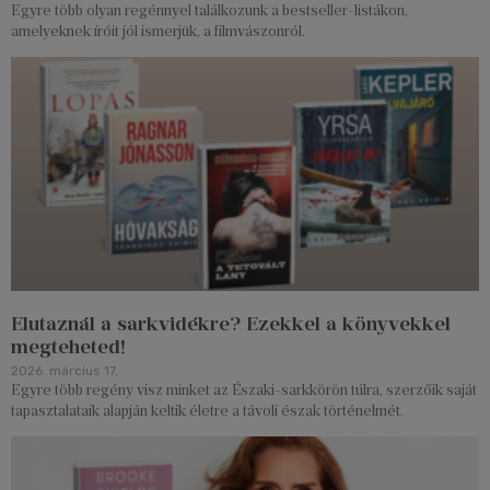
Egyre több olyan regénnyel találkozunk a bestseller-listákon,
amelyeknek íróit jól ismerjük, a filmvászonról.
Elutaznál a sarkvidékre? Ezekkel a könyvekkel
megteheted!
2026. március 17.
Egyre több regény visz minket az Északi-sarkkörön túlra, szerzőik saját
tapasztalataik alapján keltik életre a távoli észak történelmét.