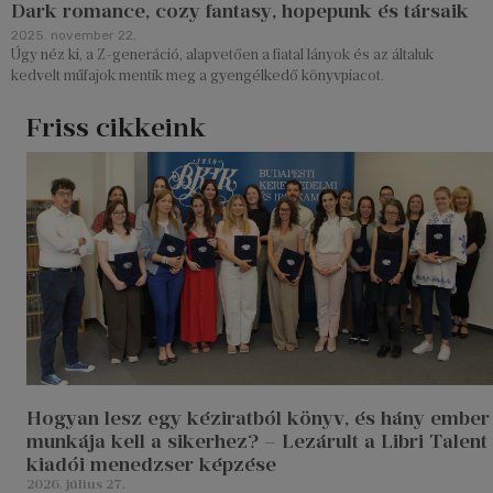
Dark romance, cozy fantasy, hopepunk és társaik
2025. november 22.
Úgy néz ki, a Z-generáció, alapvetően a fiatal lányok és az általuk
kedvelt műfajok mentik meg a gyengélkedő könyvpiacot.
Friss cikkeink
Hogyan lesz egy kéziratból könyv, és hány ember
munkája kell a sikerhez? – Lezárult a Libri Talent
kiadói menedzser képzése
2026. július 27.