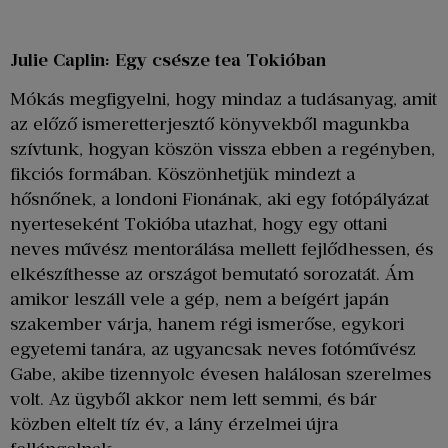
Julie Caplin: Egy csésze tea Tokióban
Mókás megfigyelni, hogy mindaz a tudásanyag, amit
az előző ismeretterjesztő könyvekből magunkba
szívtunk, hogyan köszön vissza ebben a regényben,
fikciós formában. Köszönhetjük mindezt a
hősnőnek, a londoni Fionának, aki egy fotópályázat
nyerteseként Tokióba utazhat, hogy egy ottani
neves művész mentorálása mellett fejlődhessen, és
elkészíthesse az országot bemutató sorozatát. Ám
amikor leszáll vele a gép, nem a beígért japán
szakember várja, hanem régi ismerőse, egykori
egyetemi tanára, az ugyancsak neves fotóművész
Gabe, akibe tizennyolc évesen halálosan szerelmes
volt. Az ügyből akkor nem lett semmi, és bár
közben eltelt tíz év, a lány érzelmei újra