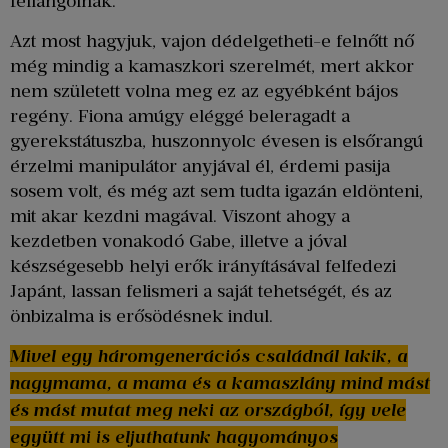
fellángolnak.
Azt most hagyjuk, vajon dédelgetheti-e felnőtt nő
még mindig a kamaszkori szerelmét, mert akkor
nem született volna meg ez az egyébként bájos
regény. Fiona amúgy eléggé beleragadt a
gyerekstátuszba, huszonnyolc évesen is elsőrangú
érzelmi manipulátor anyjával él, érdemi pasija
sosem volt, és még azt sem tudta igazán eldönteni,
mit akar kezdni magával. Viszont ahogy a
kezdetben vonakodó Gabe, illetve a jóval
készségesebb helyi erők irányításával felfedezi
Japánt, lassan felismeri a saját tehetségét, és az
önbizalma is erősödésnek indul.
Mivel egy háromgenerációs családnál lakik, a
nagymama, a mama és a kamaszlány mind mást
és mást mutat meg neki az országból, így vele
együtt mi is eljuthatunk hagyományos