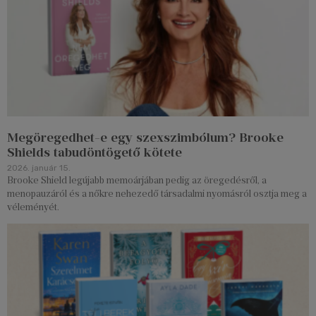
Megöregedhet-e egy szexszimbólum? Brooke
Shields tabudöntögető kötete
2026. január 15.
Brooke Shield legújabb memoárjában pedig az öregedésről, a
menopauzáról és a nőkre nehezedő társadalmi nyomásról osztja meg a
véleményét.