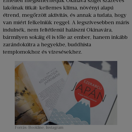
Emellett megismerhetjük Okinava sziget százéves
lakóinak titkát: kellemes klíma, növényi alapú
étrend, megőrzött aktivitás, és annak a tudata, hogy
van miért felkelniük reggel. A legszívesebben máris
indulnék, nem feltétlenül halászni Okinavára,
bármilyen sokáig él is tőle az ember, hanem inkább
zarándokútra a hegyekbe, buddhista
templomokhoz és vízesésekhez.
Forrás: Bookline, Instagram