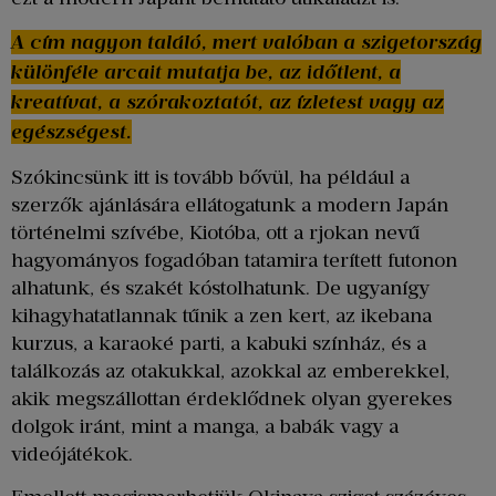
A cím nagyon találó, mert valóban a szigetország
különféle arcait mutatja be, az időtlent, a
kreatívat, a szórakoztatót, az ízletest vagy az
egészségest.
Szókincsünk itt is tovább bővül, ha például a
szerzők ajánlására ellátogatunk a modern Japán
történelmi szívébe, Kiotóba, ott a rjokan nevű
hagyományos fogadóban tatamira terített futonon
alhatunk, és szakét kóstolhatunk. De ugyanígy
kihagyhatatlannak tűnik a zen kert, az ikebana
kurzus, a karaoké parti, a kabuki színház, és a
találkozás az otakukkal, azokkal az emberekkel,
akik megszállottan érdeklődnek olyan gyerekes
dolgok iránt, mint a manga, a babák vagy a
videójátékok.