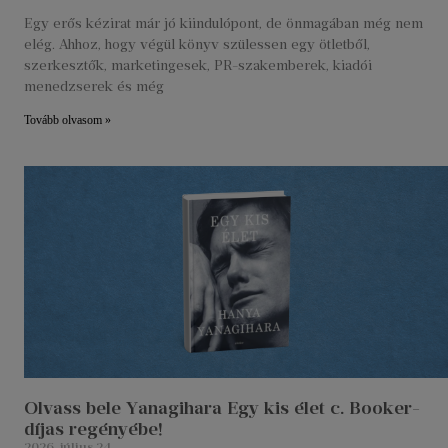
Egy erős kézirat már jó kiindulópont, de önmagában még nem
elég. Ahhoz, hogy végül könyv szülessen egy ötletből,
szerkesztők, marketingesek, PR-szakemberek, kiadói
menedzserek és még
Tovább olvasom »
Olvass bele Yanagihara Egy kis élet c. Booker-
díjas regényébe!
2026. július 24.