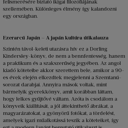
felismerésére biztató ikigai filozófiájának
szellemében. Különleges élmény így kalandozni
egy országban.
Ezerarcú Japán – A japán kultúra útikalauza
Szintén távol-keleti utazásra hív ez a Dorling
Kindersley-könyv, de nem a bennfentesség, hanem
a praktikum és a szakszerűség jegyében. Az angol
kiadó köteteibe akkor szerettem bele, amikor a 90-
es évek elején elkezdtek megjelenni a Szemtanú-
sorozat darabjai. Annyira mások voltak, mint
bármelyik gyerekkönyv, amit korábban láttam,
hogy lelkes gyűjtővé váltam. Azóta is csodálom a
könyveik kiállítását, a jól áttekinthető ábrákat, a
magyarázatokat, a gyönyörű fotókat, a tördelést,
amelyek igazi műalkotássá teszik a köteteiket, így
ezt a modern Japánt bemutató útikalauzt is.