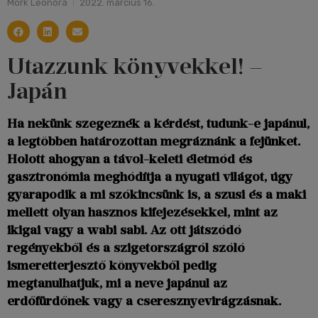
Mörk Leonóra
2022. március 16.
Utazzunk könyvekkel! –
Japán
Ha nekünk szegeznék a kérdést, tudunk-e japánul,
a legtöbben határozottan megráznánk a fejünket.
Holott ahogyan a távol-keleti életmód és
gasztronómia meghódítja a nyugati világot, úgy
gyarapodik a mi szókincsünk is, a szusi és a maki
mellett olyan hasznos kifejezésekkel, mint az
ikigai vagy a wabi sabi. Az ott játszódó
regényekből és a szigetországról szóló
ismeretterjesztő könyvekből pedig
megtanulhatjuk, mi a neve japánul az
erdőfürdőnek vagy a cseresznyevirágzásnak.