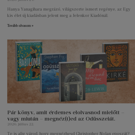
Hanya Yanagihara megrázó, világszerte ismert regénye, az Egy
kis élet új kiadásban jelent meg a Jelenkor Kiadónál.
Tovább olvasom »
Pár könyv, amit érdemes elolvasnod mielőtt –
vagy miután – megnéz(t)ed az Odüsszeiát.
2026. július 22.
Te is alig várod, hogy megnézhesd Christopher Nolan eposzát?