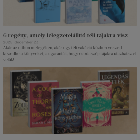
6 regény, amely lélegzetelállító téli tájakra visz
2025. december 23.
Akár az otthon melegében, akár egy téli vakáció közben veszed
kezedbe a könyveket, az garantált, hogy csodaszép tájakra utazhatsz el
velük!