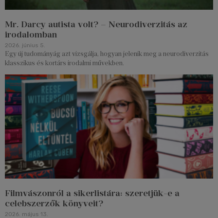
Mr. Darcy autista volt? – Neurodiverzitás az
irodalomban
2026. június 5.
Egy új tudományág azt vizsgálja, hogyan jelenik meg a neurodiverzitás
klasszikus és kortárs irodalmi művekben.
Filmvászonról a sikerlistára: szeretjük-e a
celebszerzők könyveit?
2026. május 13.