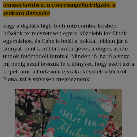
teaszertartásra, a cseresznyefavirágzás, a
szakura ünnepére
vagy a digitális high-tech múzeumba. Közben
hőseink természetesen egyre közelebb kerülnek
egymáshoz, és Gabe is belátja, sokkal jobban jár a
lánnyal, mint korábbi barátnőjével, a dögös, ámde
undok fotómodell Jumival. Minden jó, ha jó a vége,
mi pedig azzal tesszük le a könyvet, hogy azért azt a
képet, amit a Fudzsinál éjszaka készített a férfiról
Fiona, mi is szívesen megnéznénk.