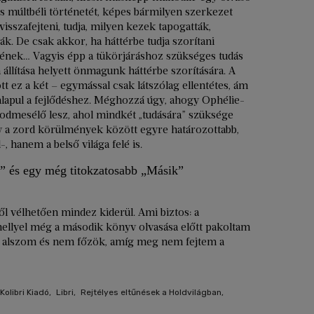
es múltbéli történetét, képes bármilyen szerkezet
isszafejteni, tudja, milyen kezek tapogatták,
ák. De csak akkor, ha háttérbe tudja szorítani
tének… Vagyis épp a tükörjáráshoz szükséges tudás
llítása helyett önmagunk háttérbe szorítására. A
tt ez a két – egymással csak látszólag ellentétes, ám
 alapul a fejlődéshez. Méghozzá úgy, ahogy Ophélie-
sodmesélő lesz, ahol mindkét „tudására” szüksége
gy a zord körülmények között egyre határozottabb,
 hanem a belső világa felé is.
n” és egy még titokzatosabb „Másik”
l vélhetően mindez kiderül. Ami biztos: a
mellyel még a második könyv olvasása előtt pakoltam
em alszom és nem főzök, amíg meg nem fejtem a
Kolibri Kiadó
,
Libri
,
Rejtélyes eltűnések a Holdvilágban
,