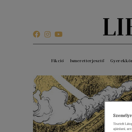
Fikció
Ismeretterjesztő
Gyerekkö
Személyre
Tisztelt Lát
ajánlani, a