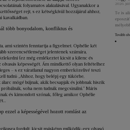
2026. júl
csolatának folyamatos alakulásával. Ugyanakkor a
ettősséget rejt, s ez kétségkívül hozzájárul ahhoz,
Te is a
i kavalkádban.
eposzát?
mélyebb
ál több bonyodalom, konfliktus és
Tovább ol
, ami szintén fenntartja a figyelmet. Ophélie két
ább szerencsétlenséget jelentenek számára,
zlekedni (ez még emlékeztet kicsit a kilenc és
 olvasás képességét. Ám mindkettő olyan feltételhez
ges – s ez váratlanul nagyon emberközelivé teszi
kell tudni: „Ahhoz, hogy belépj egy tükörbe,
álarc mögé bújnak, akik becsapják és jobbnak hiszik
 próbálnák, soha nem tudnák megcsinálni.” Máris
tnak és kimondott szónak, főleg amikor Ophélie
ét…
p ezzel a képességével hozott romlást az
agikusra fordult, kicsit másképp működik: egy olvasó