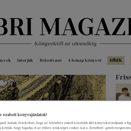
Könyvektől az olvasókig
nyvek
Interjúk
Beleolvasó
A hónap könyvei
HÍREK
Fris
 szabott könyvajánlatok!
ogató! Annak érdekében, hogy az ízléséhez minél közelebb álló könyveket tudjunk a fi
rra kérjük, hogy fogadja el az ehhez szükséges cookie-kat a „Rendben” gomb megnyom