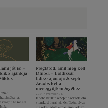
ami jót is! –
Meglátod, amit meg kell
ldikó ajánlója
látnod. – Boldizsár
Miklós
Ildikó ajánlója Joseph
Jacobs kelta
mesegyűjteményéhez
ónak
2021. november 24.
hatalmában áll
Jacobs kerülte a népmeseirodalom
a világot, ha meséi
standard darabjait, és főként olyan
álnak.
meséket adott közre, amelyek az