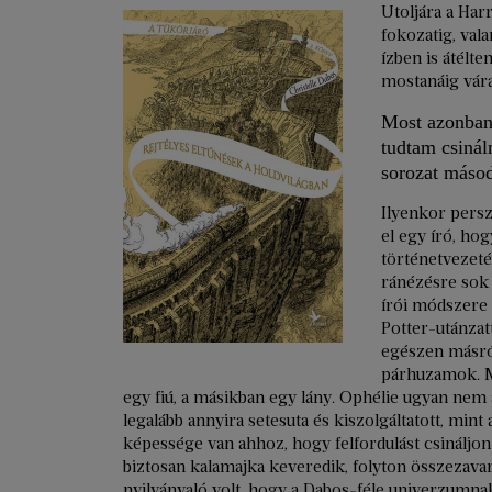
Utoljára a Har
fokozatig, val
ízben is átélte
mostanáig vára
Most azonban
tudtam csinál
sorozat másod
Ilyenkor persz
el egy író, ho
történetvezeté
ránézésre sok 
írói módszere 
Potter-utánzat
egészen másról
párhuzamok. Mi
egy fiú, a másikban egy lány. Ophélie ugyan nem
legalább annyira setesuta és kiszolgáltatott, min
képessége van ahhoz, hogy felfordulást csináljon
biztosan kalamajka keveredik, folyton összezavar
nyilvánvaló volt, hogy a Dabos-féle univerzumnak 