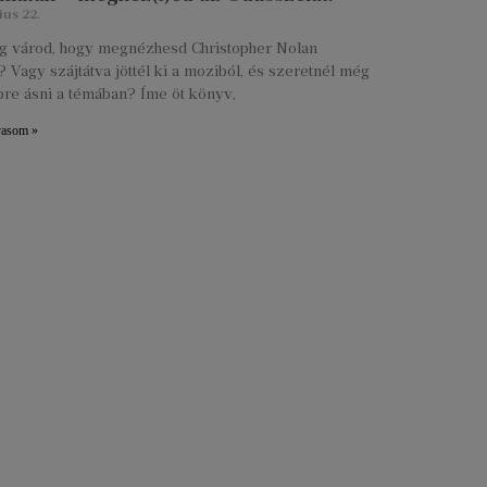
ius 22.
lig várod, hogy megnézhesd Christopher Nolan
 Vagy szájtátva jöttél ki a moziból, és szeretnél még
re ásni a témában? Íme öt könyv,
vasom »