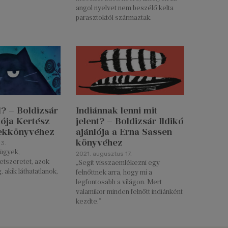
angol nyelvet nem beszélő kelta
parasztoktól származtak.
l? – Boldizsár
Indiánnak lenni mit
lója Kertész
jelent? – Boldizsár Ildikó
rekkönyvéhez
ajánlója a Erna Sassen
könyvéhez
3.
vügyek,
2021. augusztus 17.
etszeretet, azok
„Segít visszaemlékezni egy
, akik láthatatlanok,
felnőttnek arra, hogy mi a
legfontosabb a világon. Mert
valamikor minden felnőtt indiánként
kezdte.”