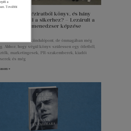
píti a
ban. További
n lesz egy kéziratból könyv, és hány
 munkája kell a sikerhez? – Lezárult a
 Talent kiadói menedzser képzése
ius 27.
s kézirat már jó kiindulópont, de önmagában még
g. Ahhoz, hogy végül könyv szülessen egy ötletből,
ztők, marketingesek, PR-szakemberek, kiadói
serek és még
vasom »