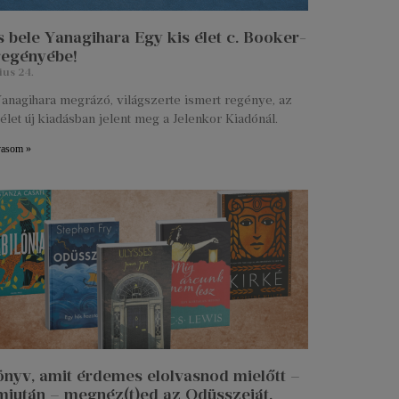
 bele Yanagihara Egy kis élet c. Booker-
 regényébe!
ius 24.
anagihara megrázó, világszerte ismert regénye, az
élet új kiadásban jelent meg a Jelenkor Kiadónál.
vasom »
önyv, amit érdemes elolvasnod mielőtt –
miután – megnéz(t)ed az Odüsszeiát.