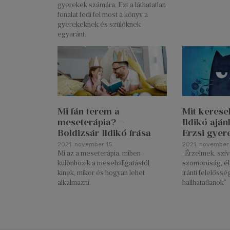
gyerekek számára. Ezt a láthatatlan
fonalat fedi fel most a könyv a
gyerekeknek és szülőknek
egyaránt.
Mi fán terem a
Mit kerese
meseterápia? –
Ildikó aján
Boldizsár Ildikó írása
Erzsi gye
2021. november 15.
2021. november 
Mi az a meseterápia, miben
„Érzelmek, szí
különbözik a mesehallgatástól,
szomorúság, él
kinek, mikor és hogyan lehet
iránti felelősség
alkalmazni.
hallhatatlanok”