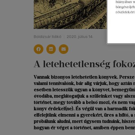
hiányában w
böngészőjébe
részletekért
Boldizsár Ildikó
2020. július 14.
A letehetetlenség foko
Vannak bizonyos letehetetlen könyvek. Persze 
valami tennivalónk, bár alig várjuk, hogy aztán
esetben letesszük ugyan a könyvet, bemegyün
óvodába, meglátogatjuk a szüleinket vagy alsz
történet, megy tovább a belső mozi, és nem va
könyv érdekel(ne). És végül van a harmadik f
elfelejtünk elmenni a gyerekért, üres a hűtő, a
próbálunk aludni, mert úgysem tudnánk, hisze
hogyan ér véget a történet, amiben éppen ben