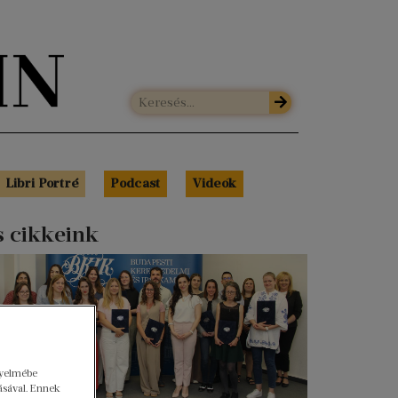
Libri Portré
Podcast
Videók
s cikkeink
gyelmébe
ásával. Ennek