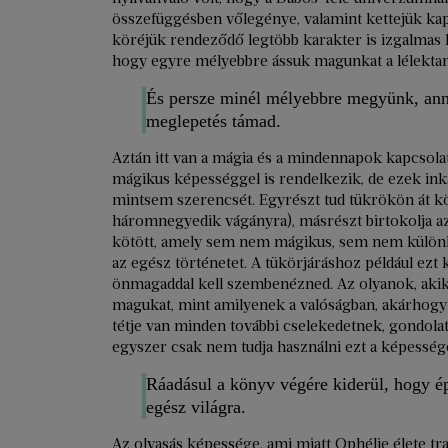
összefüggésben vőlegénye, valamint kettejük kap
köréjük rendeződő legtöbb karakter is izgalmas k
hogy egyre mélyebbre ássuk magunkat a lélektan
És persze minél mélyebbre megyünk, ann
meglepetés támad.
Aztán itt van a mágia és a mindennapok kapcsolata
mágikus képességgel is rendelkezik, de ezek ink
mintsem szerencsét. Egyrészt tud tükrökön át kö
háromnegyedik vágányra), másrészt birtokolja az
kötött, amely sem nem mágikus, sem nem különle
az egész történetet. A tükörjáráshoz például ezt 
önmagaddal kell szembenézned. Az olyanok, akik 
magukat, mint amilyenek a valóságban, akárhogy
tétje van minden további cselekedetnek, gondola
egyszer csak nem tudja használni ezt a képesség
Ráadásul a könyv végére kiderül, hogy ép
egész világra.
Az olvasás képessége, ami miatt Ophélie élete tr