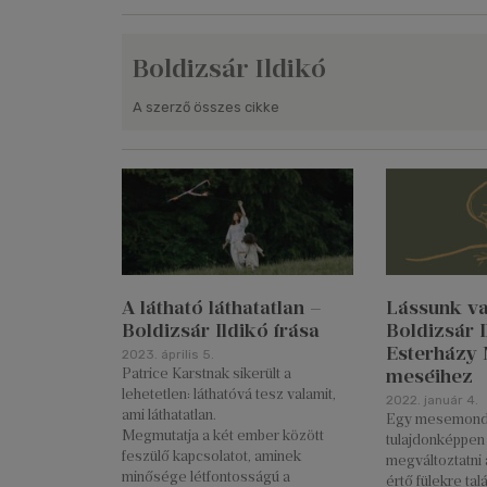
Boldizsár Ildikó
A szerző összes cikke
A látható láthatatlan –
Lássunk val
Boldizsár Ildikó írása
Boldizsár I
Esterházy 
2023. április 5.
meséihez
Patrice Karstnak sikerült a
lehetetlen: láthatóvá tesz valamit,
2022. január 4.
ami láthatatlan.
Egy mesemond
Megmutatja a két ember között
tulajdonképpen 
feszülő kapcsolatot, aminek
megváltoztatni 
minősége létfontosságú a
értő fülekre tal