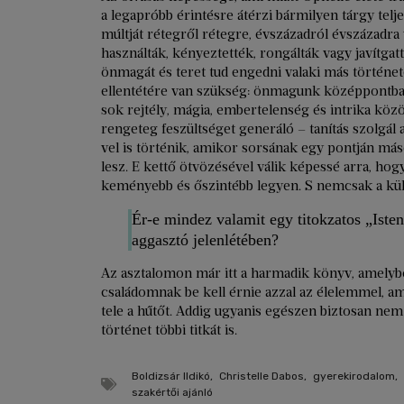
a legapróbb érintésre átérzi bármilyen tárgy telj
múltját rétegről rétegre, évszázadról évszázadra v
használták, kényeztették, rongálták vagy javítgatt
önmagát és teret tud engedni valaki más történe
ellentétére van szükség: önmagunk középpontba á
sok rejtély, mágia, embertelenség és intrika közö
rengeteg feszültséget generáló – tanítás szolgál
vel is történik, amikor sorsának egy pontján má
lesz. E kettő ötvözésével válik képessé arra, ho
keményebb és őszintébb legyen. S nemcsak a kül-,
Ér-e mindez valamit egy titokzatos „Iste
aggasztó jelenlétében?
Az asztalomon már itt a harmadik könyv, amelybő
családomnak be kell érnie azzal az élelemmel, a
tele a hűtőt. Addig ugyanis egészen biztosan n
történet többi titkát is.
Boldizsár Ildikó
,
Christelle Dabos
,
gyerekirodalom
,
szakértői ajánló