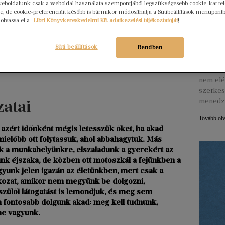
eboldalunk csak a weboldal használata szempontjából legszükségesebb cookie-kat tele
, de cookie-preferenciáit később is bármikor módosíthatja a Sütibeállítások menüpont
 olvassa el a
Libri Könyvkereskedelmi Kft. adatkezelési tájékoztatóját
!
Hogya
ember
Libri
Süti beállítások
Rendben
2026. júl
Egy erő
nem elé
szerkes
zatai
menedz
Tovább ol
azért időnként mégis letesszük őket, ha akad
 mielőbb ott folytassuk, ahol abbahagytuk. Más
k a munkahelyünkre, elszaladunk a gyerekért az
unk éjszaka, de közben ott motoszkál a fejünkben a
gyunk jelen igazán az életünkben, mert csak a
okozat, amikor nem megyünk be dolgozni,
 szülői látogatást is lemondjuk, és meg sem
n fontosabb dolgunk akad: meg kell tudnunk,
ne vagyunk.