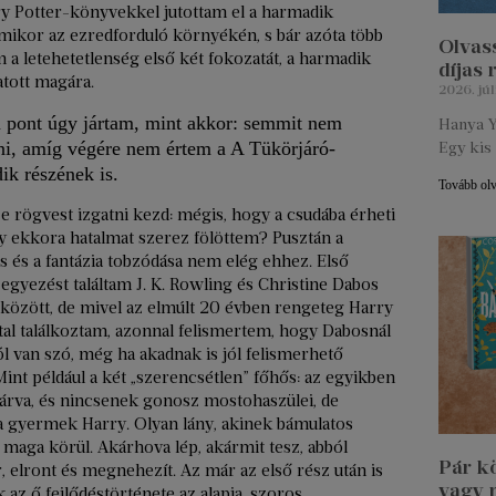
ry Potter-könyvekkel jutottam el a harmadik
amikor az ezredforduló környékén, s bár azóta több
Olvass
m a letehetetlenség első két fokozatát, a harmadik
díjas
tott magára.
2026. júl
 pont úgy jártam, mint akkor: semmit nem
Hanya Y
ni, amíg végére nem értem a A Tükörjáró-
Egy kis 
ik részének is.
Tovább ol
e rögvest izgatni kezd: mégis, hogy a csudába érheti
gy ekkora hatalmat szerez fölöttem? Pusztán a
s és a fantázia tobzódása nem elég ehhez. Első
egyezést találtam J. K. Rowling és Christine Dabos
között, de mivel az elmúlt 20 évben rengeteg Harry
tal találkoztam, azonnal felismertem, hogy Dabosnál
 van szó, még ha akadnak is jól felismerhető
nt például a két „szerencsétlen” főhős: az egyikben
 árva, és nincsenek gonosz mostohaszülei, de
t a gyermek Harry. Olyan lány, akinek bámulatos
 maga körül. Akárhova lép, akármit tesz, abból
Pár k
, elront és megnehezít. Az már az első rész után is
vagy 
az ő fejlődéstörténete az alapja, szoros