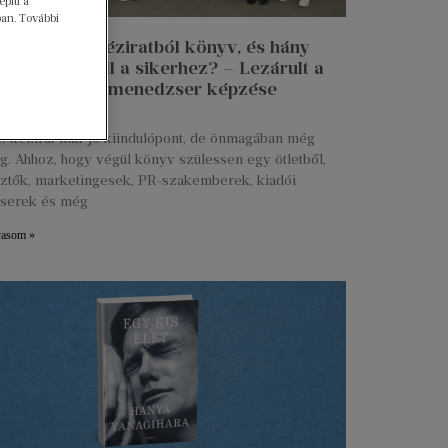
píti a
ban. További
n lesz egy kéziratból könyv, és hány
 munkája kell a sikerhez? – Lezárult a
 Talent kiadói menedzser képzése
ius 27.
s kézirat már jó kiindulópont, de önmagában még
g. Ahhoz, hogy végül könyv szülessen egy ötletből,
ztők, marketingesek, PR-szakemberek, kiadói
serek és még
vasom »