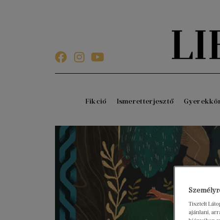
Fikció
Ismeretterjesztő
Gyerekkö
Személyre
Tisztelt Lát
ajánlani, a