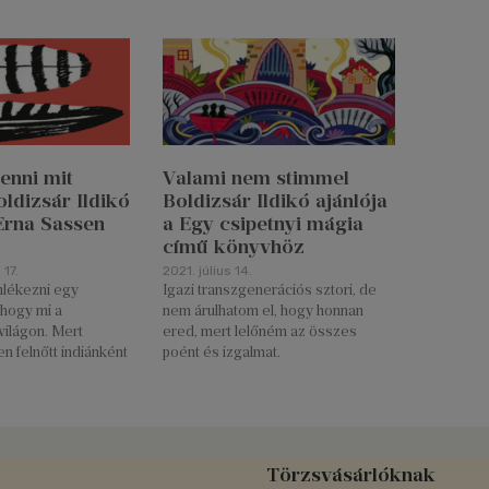
enni mit
Valami nem stimmel
oldizsár Ildikó
Boldizsár Ildikó ajánlója
 Erna Sassen
a Egy csipetnyi mágia
című könyvhöz
17.
2021. július 14.
mlékezni egy
Igazi transzgenerációs sztori, de
 hogy mi a
nem árulhatom el, hogy honnan
világon. Mert
ered, mert lelőném az összes
n felnőtt indiánként
poént és izgalmat.
Törzsvásárlóknak