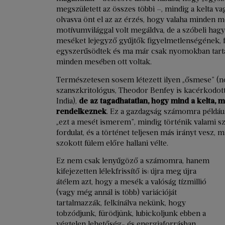
megszületett az összes többi –, mindig a kelta v
olvasva önt el az az érzés, hogy valaha minden m
motívumvilággal volt megáldva, de a szóbeli hag
meséket lejegyző gyűjtők figyelmetlenségének
egyszerűsödtek és ma már csak nyomokban tarta
minden mesében ott voltak.
Természetesen sosem létezett ilyen „ősmese” (n
szanszkritológus, Theodor Benfey is kacérkodott
India),
de az tagadhatatlan, hogy mind a kelta, 
rendelkeznek
. Ez a gazdagság számomra példáu
„ezt a mesét ismerem”, mindig történik valami sz
fordulat, és a történet teljesen más irányt vesz
szokott fülem előre hallani vélte.
Ez nem csak lenyűgöző a számomra, hanem
kifejezetten lélekfrissítő is: újra meg újra
átélem azt, hogy a mesék a valóság tízmillió
(vagy még annál is több) variációját
tartalmazzák, felkínálva nekünk, hogy
tobzódjunk, fürödjünk, lubickoljunk ebben a
végtelen lehetőség- és energiaforrásban.