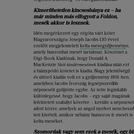
Kimeríthetetlen kincsesbánya ez – ha
már minden más elfogyott a Földön,
mesék akkor is lesznek.
Idén megérkezett egy régóta várt kötet
Magyarországra: Joseph Jacobs 130 évvel
ezelőtt megjelentetett
kelta mesegyűjtemény
e,
amely huszonhat mesét tartalmaz. Köszönet a
Digi-Book Kiadónak, hogy Donald A.
MacKenzie
kiadása után ezt
Skót tündérmeséinek
a hiánypótló kötetet is kiadta. Nagy jelentőségű
és úttörő kiadás volt ez a gyűjtemény 1891-ben,
amelyben Jacobs Írország legnépszerűbb
népmeséit gyűjtötte egybe. Az tette leginkább
különlegessé, hogy Jacobs – egy saját magának
lefektetett szabályt követve – kerülte a népmese
adott közre, amelyek az angol nyelvet nem beszél
tett kivételt, amikor néhány humoros ír mesét is 
kelta meséket.
Szomorúak vagy sem ezek a mesék, egy bizt