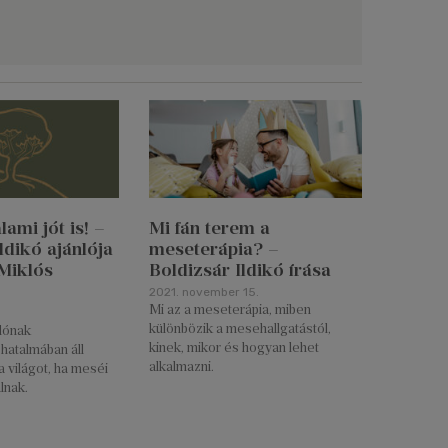
ami jót is! –
Mi fán terem a
ldikó ajánlója
meseterápia? –
Miklós
Boldizsár Ildikó írása
2021. november 15.
Mi az a meseterápia, miben
különbözik a mesehallgatástól,
ónak
kinek, mikor és hogyan lehet
hatalmában áll
alkalmazni.
a világot, ha meséi
álnak.