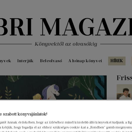
Könyvektől az olvasókig
nyvek
Interjúk
Beleolvasó
A hónap könyvei
HÍREK
Fris
 szabott könyvajánlatok!
ogató! Annak érdekében, hogy az ízléséhez minél közelebb álló könyveket tudjunk a fi
rra kérjük, hogy fogadja el az ehhez szükséges cookie-kat a „Rendben” gomb megnyom