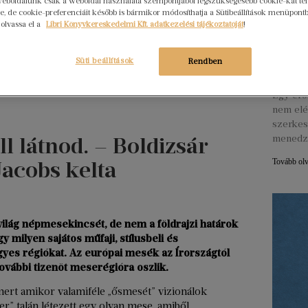
eboldalunk csak a weboldal használata szempontjából legszükségesebb cookie-kat tele
, de cookie-preferenciáit később is bármikor módosíthatja a Sütibeállítások menüpont
 olvassa el a
Libri Könyvkereskedelmi Kft. adatkezelési tájékoztatóját
!
Hogya
ember
Libri
Süti beállítások
Rendben
2026. júl
Egy erő
nem elé
szerkes
l látnod. – Boldizsár
menedz
Jacobs kelta
Tovább ol
 világ népmesekincsét, de nem a földrajzi határok
milyen sajátos műfaji, stílusbeli és
yes régiókat. Az európai mesék az Írországtól
ovábbi tizenöt meserégióra oszlik.
mert amikor valamiféle „ősmesét” vizionálok
r” talán létezett egy olyan mese, amiből