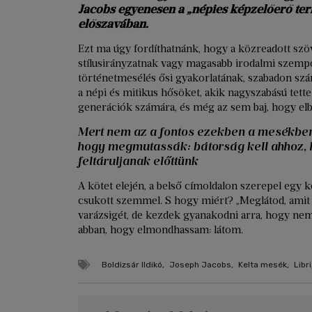
Jacobs egyenesen a „népies képzelőerő ter
előszavában.
Ezt ma úgy fordíthatnánk, hogy a közreadott s
stílusirányzatnak vagy magasabb irodalmi szemp
történetmesélés ősi gyakorlatának, szabadon szár
a népi és mitikus hősöket, akik nagyszabású tett
generációk számára, és még az sem baj, hogy elb
Mert nem az a fontos ezekben a mesékben,
hogy megmutassák: bátorság kell ahhoz, h
feltáruljanak előttünk
A kötet elején, a belső címoldalon szerepel egy 
csukott szemmel. S hogy miért? „Meglátod, amit
varázsigét, de kezdek gyanakodni arra, hogy nem
abban, hogy elmondhassam: látom.
Boldizsár Ildikó
,
Joseph Jacobs
,
Kelta mesék
,
Libri