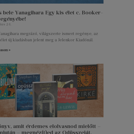
 bele Yanagihara Egy kis élet c. Booker-
 regényébe!
ius 24.
anagihara megrázó, világszerte ismert regénye, az
élet új kiadásban jelent meg a Jelenkor Kiadónál.
vasom »
önyv, amit érdemes elolvasnod mielőtt –
miután – megnéz(t)ed az Odüsszeiát.