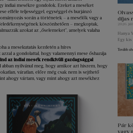
agy indiai mesékre gondolok. Ezeket a meséket
ese efféle teljességgel, egységgel és burjánzó
Olvass
yományozás során a történetek – a mesélők vagy a
díjas
, feledékenységének köszönhetően – megkoptak,
2026. júl
lmazzák azokat az „őselemeket”, amelyek valaha
Hanya Y
Egy kis 
oha a mesekutatás kezdetén a híres
Tovább ol
 azzal a gondolattal, hogy valamennyi mese őshazája
mind az indiai mesék rendkívüli gazdagsággal
l abban nyilvánul meg, hogy amikor azt hiszem, hogy
okatlan, váratlan, előre még csak nem is sejthető
, mint ahogy vártam, vagy mint ahogy azt mesékhez
Pár k
vagy 