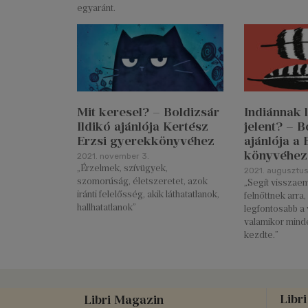
egyaránt.
Mit keresel? – Boldizsár
Indiánnak l
Ildikó ajánlója Kertész
jelent? – B
Erzsi gyerekkönyvéhez
ajánlója a
könyvéhez
2021. november 3.
„Érzelmek, szívügyek,
2021. augusztus 
szomorúság, életszeretet, azok
„Segít visszae
iránti felelősség, akik láthatatlanok,
felnőttnek arra,
hallhatatlanok”
legfontosabb a 
valamikor minde
kezdte.”
Libri
Libri Magazin