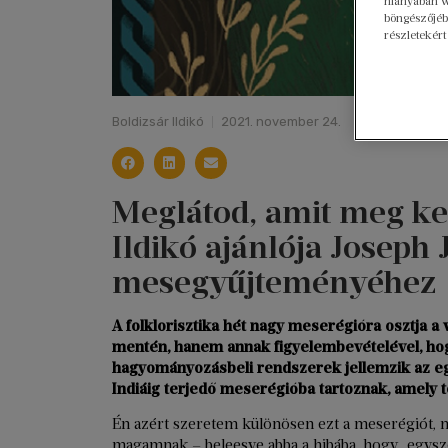
hiányában w
böngészőjébe
részletekért
Boldizsár Ildikó
2021. november 24.
Meglátod, amit meg kel
Ildikó ajánlója Joseph 
mesegyűjteményéhez
A folklorisztika hét nagy meserégióra osztja a
mentén, hanem annak figyelembevételével, hogy 
hagyományozásbeli rendszerek jellemzik az eg
Indiáig terjedő meserégióba tartoznak, amely t
Én azért szeretem különösen ezt a meserégiót, 
magamnak – beleesve abba a hibába, hogy „egysze