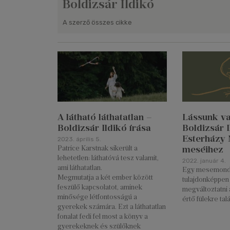
Boldizsár Ildikó
A szerző összes cikke
A látható láthatatlan –
Lássunk val
Boldizsár Ildikó írása
Boldizsár I
Esterházy 
2023. április 5.
meséihez
Patrice Karstnak sikerült a
lehetetlen: láthatóvá tesz valamit,
2022. január 4.
ami láthatatlan.
Egy mesemond
Megmutatja a két ember között
tulajdonképpen 
feszülő kapcsolatot, aminek
megváltoztatni 
minősége létfontosságú a
értő fülekre tal
gyerekek számára. Ezt a láthatatlan
fonalat fedi fel most a könyv a
gyerekeknek és szülőknek