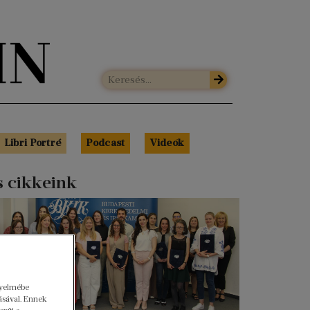
Libri Portré
Podcast
Videók
s cikkeink
gyelmébe
ásával. Ennek