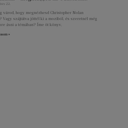
ius 22.
lig várod, hogy megnézhesd Christopher Nolan
 Vagy szájtátva jöttél ki a moziból, és szeretnél még
re ásni a témában? Íme öt könyv,
vasom »