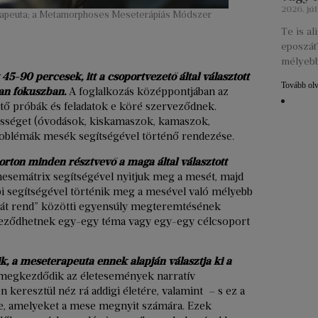
2026. júl
rapeuta; a Metamorphoses Meseterápiás Módszer
Te is a
eposzát?
mélyebb
45-90 percesek, itt a csoportvezető által választott
Tovább ol
van fókuszban.
A foglalkozás középpontjában az
tő próbák és feladatok e köré szerveződnek.
össéget (óvodások, kiskamaszok, kamaszok,
problémák mesék segítségével történő rendezése.
ton minden résztvevő a maga által választott
mesemátrix segítségével nyitjuk meg a mesét, majd
i segítségével történik meg a mesével való mélyebb
saját rend” közötti egyensúly megteremtésének
veződhetnek egy-egy téma vagy egy-egy célcsoport
ik, a meseterapeuta ennek alapján választja ki a
 megkezdődik az életesemények narratív
én keresztül néz rá addigi életére, valamint – s ez a
re, amelyeket a mese megnyit számára. Ezek