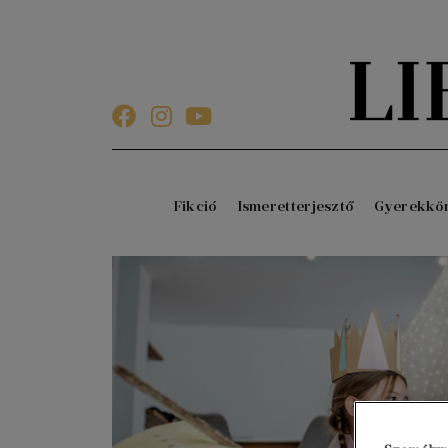
Fikció
Ismeretterjesztő
Gyerekkö