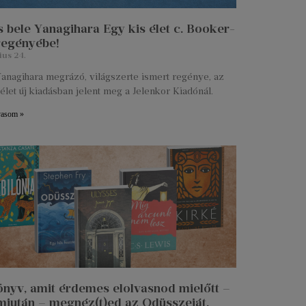
 bele Yanagihara Egy kis élet c. Booker-
 regényébe!
ius 24.
anagihara megrázó, világszerte ismert regénye, az
élet új kiadásban jelent meg a Jelenkor Kiadónál.
vasom »
önyv, amit érdemes elolvasnod mielőtt –
miután – megnéz(t)ed az Odüsszeiát.