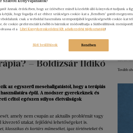
 szabott könyvajánlatok!
ogató! Annak érdekében, hogy az ízléséhez minél közelebb álló könyveket tudjunk a fi
Hogya
rra kérjük, hogy fogadja el az ehhez szükséges cookie-kat a „Rendben” gomb megnyom
eboldalunk csak a weboldal használata szempontjából legszükségesebb cookie-kat tele
ember
, de cookie-preferenciáit később is bármikor módosíthatja a Sütibeállítások menüpont
Libri
 olvassa el a
Libri Könyvkereskedelmi Kft. adatkezelési tájékoztatóját
!
2026. júl
Egy erő
Süti beállítások
Rendben
nem elé
szerkes
menedz
ápia? – Boldizsár Ildikó
Tovább ol
k az egyszerű mesehallgatástól, hogy a terápiás
 használatára épül. A módszer gyerekeknek és
eti céltól egészen súlyos életválságok
mesét, amely nem csupán az aktuális problémát vagy
kivezető utakat, fejlődési lehetőségeket is.
,
,
és
et
klasszikus és kortárs műmeséket
igaz történeteket