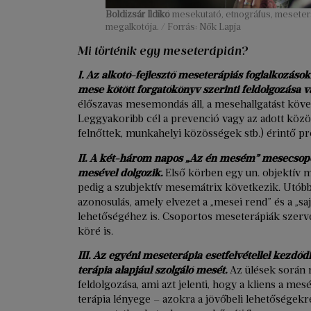
Boldizsár Ildikó
mesekutató, etnográfus, mesete
megalkotója. / Forrás: Nők Lapja
Mi történik egy meseterápián?
I.
Az alkotó-fejlesztő meseterápiás foglalkozások 
mese kötött forgatókönyv szerinti feldolgozása 
élőszavas mesemondás áll, a mesehallgatást köve
Leggyakoribb cél a prevenció vagy az adott köz
felnőttek, munkahelyi közösségek stb.) érintő 
II.
A két-három napos „Az én mesém” mesecsopor
mesével dolgozik.
Első körben egy un. objektív 
pedig a szubjektív mesemátrix következik. Utóbb
azonosulás, amely elvezet a „mesei rend” és a „
lehetőségéhez is. Csoportos meseterápiák szer
köré is.
III. Az egyéni meseterápia esetfelvétellel kezdőd
terápia alapjául szolgáló mesét.
Az ülések során
feldolgozása, ami azt jelenti, hogy a kliens a mes
terápia lényege – azokra a jövőbeli lehetőségek