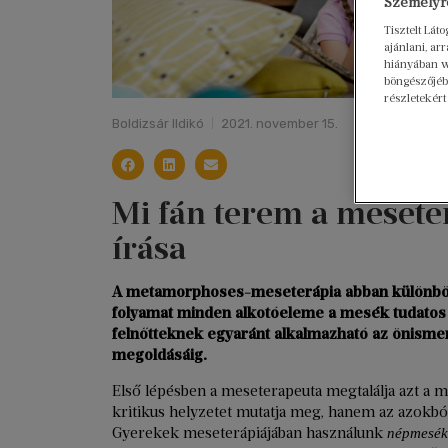
Személyre
Tisztelt Lát
ajánlani, a
hiányában w
böngészőjébe
részletekért
Boldizsár Ildikó
2021. november 15.
Mi fán terem a meseter
írása
A metamorphoses-meseterápia abban különbözi
folyamat minden alkotóeleme a mesék tudatos
felnőtteknek egyaránt alkalmazható az önismer
megoldásáig.
Első lépésben a meseterapeuta megtalálja azt a 
kritikus helyzetet mutatja meg, hanem az azokból 
Gyerekek meseterápiájában használunk
népmesék