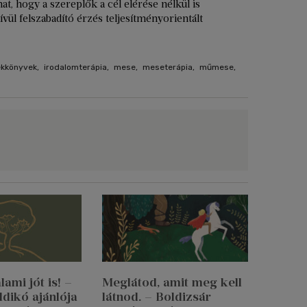
hat, hogy a szereplők a cél elérése nélkül is
vül felszabadító érzés teljesítményorientált
ekkönyvek
,
irodalomterápia
,
mese
,
meseterápia
,
műmese
,
ami jót is! –
Meglátod, amit meg kell
ldikó ajánlója
látnod. – Boldizsár