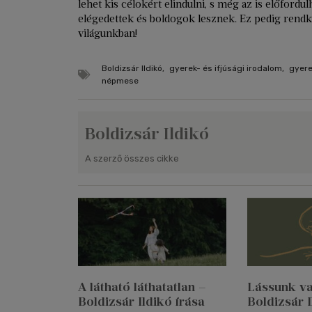
lehet kis célokért elindulni, s még az is előfordul
elégedettek és boldogok lesznek. Ez pedig rendkí
világunkban!
Boldizsár Ildikó
,
gyerek- és ifjúsági irodalom
,
gyer
népmese
Boldizsár Ildikó
A szerző összes cikke
A látható láthatatlan –
Lássunk val
Boldizsár Ildikó írása
Boldizsár I