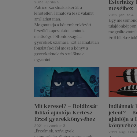
Esterházy 
2023. április 5.
meséihez
Patrice Karstnak sikerült a
lehetetlen: láthatóvá tesz valamit,
2022. január 4.
ami láthatatlan.
Egy mesemond
Megmutatja a két ember között
tulajdonképpen 
feszülő kapcsolatot, aminek
megváltoztatni 
minősége létfontosságú a
értő fülekre tal
gyerekek számára. Ezt a láthatatlan
fonalat fedi fel most a könyv a
gyerekeknek és szülőknek
egyaránt.
Mit keresel? – Boldizsár
Indiánnak l
Ildikó ajánlója Kertész
jelent? – B
Erzsi gyerekkönyvéhez
ajánlója a
könyvéhez
2021. november 3.
„Érzelmek, szívügyek,
2021. augusztus 
szomorúság, életszeretet, azok