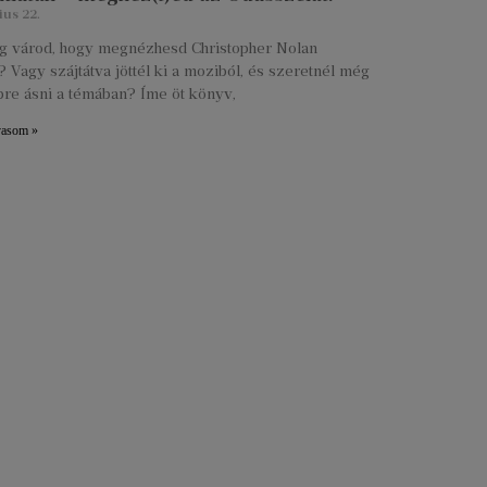
ius 22.
lig várod, hogy megnézhesd Christopher Nolan
 Vagy szájtátva jöttél ki a moziból, és szeretnél még
re ásni a témában? Íme öt könyv,
vasom »