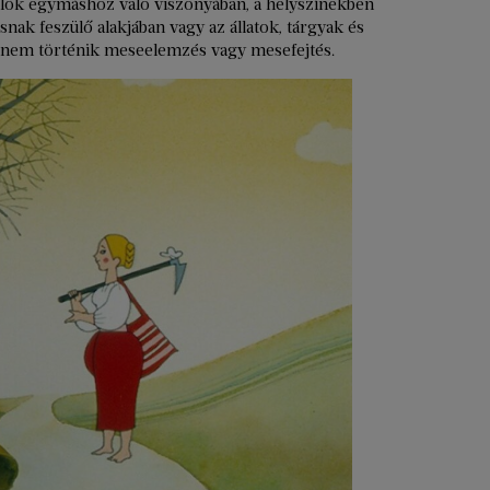
lők egymáshoz való viszonyában, a helyszínekben
snak feszülő alakjában vagy az állatok, tárgyak és
n nem történik meseelemzés vagy mesefejtés.