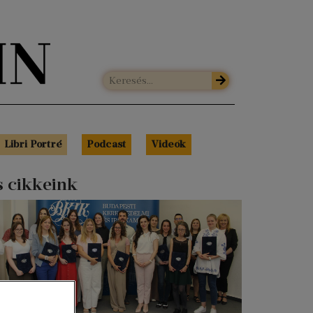
Libri Portré
Podcast
Videók
s cikkeink