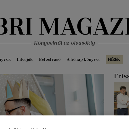
Könyvektől az olvasókig
nyvek
Interjúk
Beleolvasó
A hónap könyvei
HÍREK
Fris