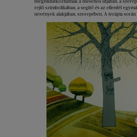
megmutatkozhatnak a mesehős útjában, a szerep
rejlő szimbolikában, a segítő és az ellenfél egymá
növények alakjában, szerepében. A terápia sorá