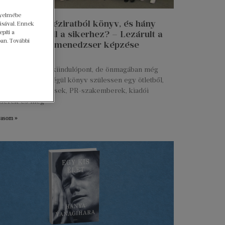
gyelmébe
n lesz egy kéziratból könyv, és hány
ásával. Ennek
píti a
 munkája kell a sikerhez? – Lezárult a
ban. További
 Talent kiadói menedzser képzése
ius 27.
s kézirat már jó kiindulópont, de önmagában még
g. Ahhoz, hogy végül könyv szülessen egy ötletből,
ztők, marketingesek, PR-szakemberek, kiadói
serek és még
vasom »