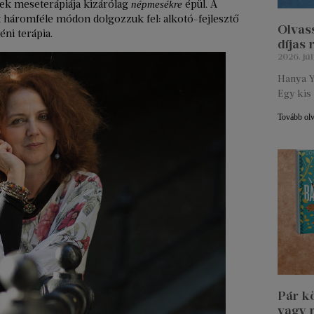
ttek meseterápiája kizárólag
épül. A
népmesékre
t háromféle módon dolgozzuk fel: alkotó-fejlesztő
Olvass
ni terápia.
díjas
2026. júl
Hanya Y
Egy kis 
Tovább ol
Pár k
vagy 