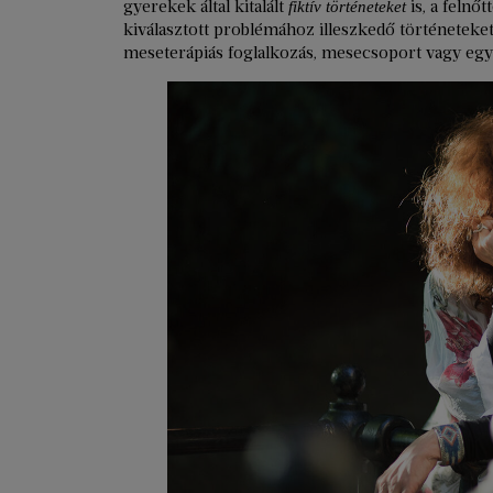
gyerekek által kitalált
is, a felnő
fiktív történeteket
kiválasztott problémához illeszkedő történeteke
meseterápiás foglalkozás, mesecsoport vagy egyé