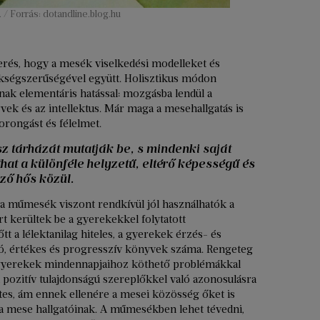
/ Forrás: dotandline.blog.hu
erés, hogy a mesék viselkedési modelleket és
zükségszerűségével együtt. Holisztikus módon
nak elementáris hatással: mozgásba lendül a
rvek és az intellektus. Már maga a mesehallgatás is
orongást és félelmet.
 tárházát mutatják be, s mindenki saját
at a különféle helyzetű, eltérő képességű és
ző hős közül.
 a műmesék viszont rendkívül jól használhatók a
rt kerültek be a gyerekekkel folytatott
t a lélektanilag hiteles, a gyerekek érzés- és
tó, értékes és progresszív könyvek száma. Rengeteg
gyerekek mindennapjaihoz köthető problémákkal
pozitív tulajdonságú szereplőkkel való azonosulásra
etes, ám ennek ellenére a mesei közösség őket is
el a mese hallgatóinak. A műmesékben lehet tévedni,