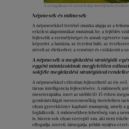
A szorgalmas és a rest leány meséjének részlete. 
Népmesék és műmesék
A népmesékkel történő munka alapja az a felism
erkölcsi alapmintákat mutatnak be, a fejlődés s
fejlesztik a személyiséget és annak egészére van
képzelet, a fantázia, az érzelmi háló, az érzéksze
növeli az életkedvet, a reményt és csökkenti a sz
A népmesék a megküzdési stratégiák egész
egyéni mintázatának megfelelően választh
sokféle megküzdési stratégiával rendelke
A népmesékkel célzottan fejleszthető az én-erő,
társas intelligencia fejlesztésére. A műmesék azé
meseterápiába, mert az utóbbi 10-15 évben megnőt
gondolatvilágát messzemenőkig tiszteletben tar
olyan gyerekkönyv kapható manapság, amely a 
foglalkozik. A műmesékben lehetőség van a nem 
is, hiszen sok olyan szereplő van, aki nem tökél
elfogadja, szereti, támogatja, példát nyújtva ezz