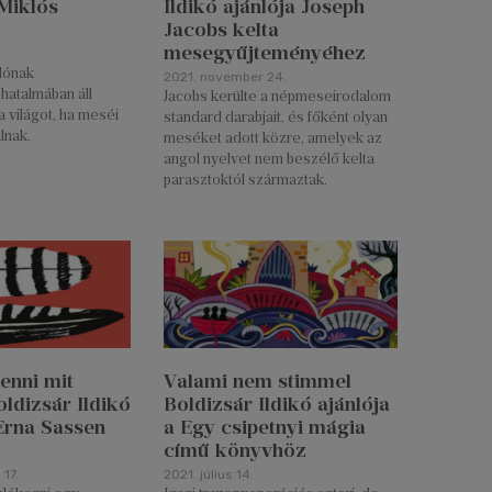
Miklós
Ildikó ajánlója Joseph
Jacobs kelta
mesegyűjteményéhez
ónak
2021. november 24.
hatalmában áll
Jacobs kerülte a népmeseirodalom
a világot, ha meséi
standard darabjait, és főként olyan
álnak.
meséket adott közre, amelyek az
angol nyelvet nem beszélő kelta
parasztoktól származtak.
enni mit
Valami nem stimmel
oldizsár Ildikó
Boldizsár Ildikó ajánlója
 Erna Sassen
a Egy csipetnyi mágia
című könyvhöz
17.
2021. július 14.