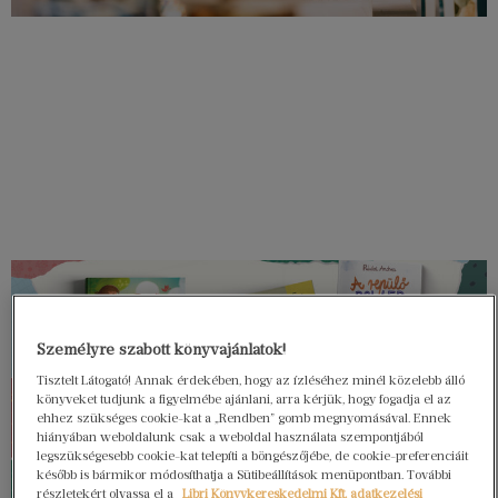
Személyre szabott könyvajánlatok!
Tisztelt Látogató! Annak érdekében, hogy az ízléséhez minél közelebb álló
könyveket tudjunk a figyelmébe ajánlani, arra kérjük, hogy fogadja el az
ehhez szükséges cookie-kat a „Rendben” gomb megnyomásával. Ennek
hiányában weboldalunk csak a weboldal használata szempontjából
legszükségesebb cookie-kat telepíti a böngészőjébe, de cookie-preferenciáit
később is bármikor módosíthatja a Sütibeállítások menüpontban. További
részletekért olvassa el a
Libri Könyvkereskedelmi Kft. adatkezelési