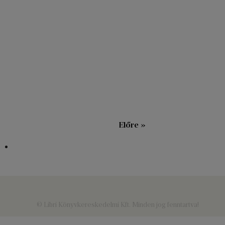
« Vissza
Előre »
© Libri Könyvkereskedelmi Kft. Minden jog fenntartva!