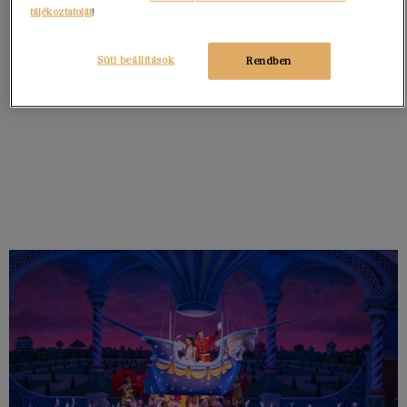
tájékoztatóját
!
Süti beállítások
Rendben