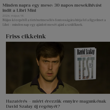
Minden napra egy mese: 30 napos mesekihívást
indít a Libri Mini
2026. május 14.
Május közepétől a történetmesélés fontosságára hívja fel a figyelmet a
Libri – minden nap egy ajánlott mesét ajánl a szülőknek.
Friss cikkeink
Hazatérés – miért érezzük ennyire magunkénak
David Szalay új regényét?