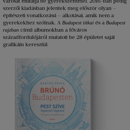
városát mutatja be gyerekszemmel. 2016-ban pedig
szerzői kiadásban jelentek meg először olyan –
építészeti vonatkozású – alkotásai, amik nem a
gyerekekhez szólnak. A
és a
Budapest titkai
Budapest
című albumokban a főváros
rajzban
századfordulójáról mutatott be 28 épületet saját
grafikáin keresztül.