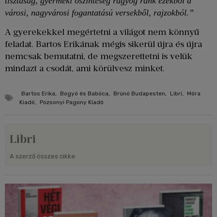
tisztaság, gyermeki őszinteség ragyog ránk ezekből a
városi, nagyvárosi fogantatású versekből, rajzokból.”
A gyerekekkel megértetni a világot nem könnyű
feladat. Bartos Erikának mégis sikerül újra és újra
nemcsak bemutatni, de megszerettetni is velük
mindazt a csodát, ami körülvesz minket.
Bartos Erika
,
Bogyó és Babóca
,
Brúnó Budapesten
,
Libri
,
Móra
Kiadó
,
Pozsonyi Pagony Kiadó
Libri
A szerző összes cikke