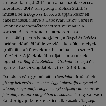
a második, majd 2014-ben a harmadik széria a
mesékből. 2018-ban pedig a Kolibri Színház
mutatta be a
alapján készített
Bogyó és Babóca
bábelőadását, illetve a Kaposvári Csiky Gergely
Színház csecsemődarabot vitt színpadra a
sorozatból. A történet diafilmeken és a
társasjátékpiacon is megjelent, a
-
Bogyó és Babóca
történetekből többféle verzió is készült, amelyek
grafikáit – a könyvekhez hasonlóan – a szerző
készítette. A játékok több díjat is besöpörtek,
legutóbb a
társasjáték
Bogyó és Babóca – Grabolo
nyerte el az Ország Játéka címet 2018-ban.
Csukás István így méltatta a
című kötetet:
Százlábú
„Nagy beleérzéssel és tehetséggel ábrázolja a gyerekek
világát, megmutatja, hogy mennyi szépség van benne, és
míg Kányádi
felmutatja az apró dolgokban a csodákat.”
Sándor így jellemezte az író alkotásait:
„Szépség,