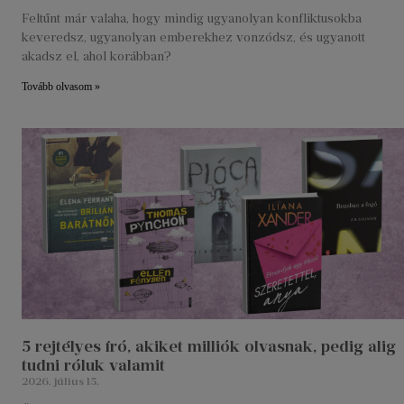
Feltűnt már valaha, hogy mindig ugyanolyan konfliktusokba
keveredsz, ugyanolyan emberekhez vonzódsz, és ugyanott
akadsz el, ahol korábban?
Tovább olvasom »
5 rejtélyes író, akiket milliók olvasnak, pedig alig
tudni róluk valamit
2026. július 15.