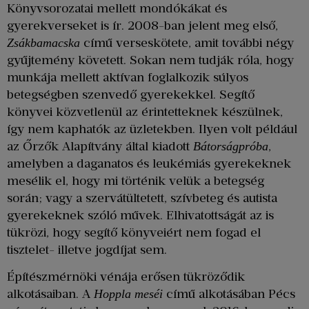
Könyvsorozatai mellett mondókákat és
gyerekverseket is ír. 2008-ban jelent meg első,
című verseskötete, amit további négy
Zsákbamacska
gyűjtemény követett. Sokan nem tudják róla, hogy
munkája mellett aktívan foglalkozik súlyos
betegségben szenvedő gyerekekkel. Segítő
könyvei közvetlenül az érintetteknek készülnek,
így nem kaphatók az üzletekben. Ilyen volt például
az Őrzők Alapítvány által kiadott
,
Bátorságpróba
amelyben a daganatos és leukémiás gyerekeknek
mesélik el, hogy mi történik velük a betegség
során; vagy a szervátültetett, szívbeteg és autista
gyerekeknek szóló művek. Elhivatottságát az is
tükrözi, hogy segítő könyveiért nem fogad el
tisztelet- illetve jogdíjat sem.
Építészmérnöki vénája erősen tükröződik
alkotásaiban. A
című alkotásában Pécs
Hoppla meséi