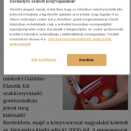
építészként, este íróként dolgozott.
Személyre szabott könyvajánlatok!
Tisztelt Látogató! Annak érdekében, hogy az ízléséhez minél közelebb álló
A kétezres évek
könyveket tudjunk a figyelmébe ajánlani, arra kérjük, hogy fogadja el az
elején szinte egy
ehhez szükséges cookie-kat a „Rendben” gomb megnyomásával. Ennek
hiányában weboldalunk csak a weboldal használata szempontjából
időben indult két
legszükségesebb cookie-kat telepíti a böngészőjébe, de cookie-preferenciáit
nagysikerű
később is bármikor módosíthatja a Sütibeállítások menüpontban. További
részletekért olvassa el a
Libri Könyvkereskedelmi Kft. adatkezelési
könyvsorozata, az
tájékoztatóját
!
,
Anna, Peti és Gergő
illetve a
Bogyó és
Süti beállítások
Rendben
. Az előbbi
Babóca
2002-ben a
miskolci Gazdász-
Elasztik Kft.
szakkönyvkiadó
gondozásában
jelent meg
különálló
füzetekben, majd a könyvsorozat nagyalakú köteteit
az Alexandra kiadó adta ki 2006-tól. A mesesorozat