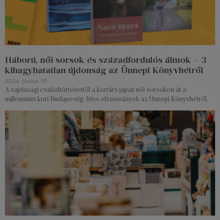
Háború, női sorsok és századfordulós álmok – 3
kihagyhatatlan újdonság az Ünnepi Könyvhétről
2026. június 10.
A vajdasági családtörténettől a kortárs japán női sorsokon át a
millennium kori Budapestig: friss olvasmányok az Ünnepi Könyvhétről.