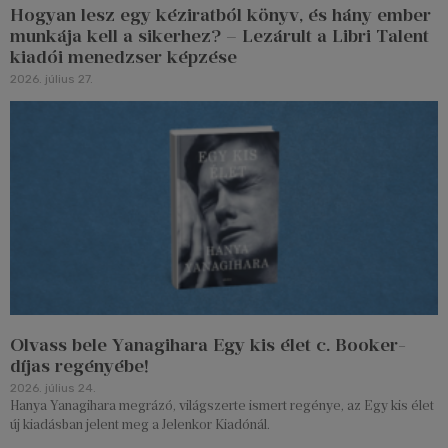
Hogyan lesz egy kéziratból könyv, és hány ember
munkája kell a sikerhez? – Lezárult a Libri Talent
kiadói menedzser képzése
2026. július 27.
Olvass bele Yanagihara Egy kis élet c. Booker-
díjas regényébe!
2026. július 24.
Hanya Yanagihara megrázó, világszerte ismert regénye, az Egy kis élet
új kiadásban jelent meg a Jelenkor Kiadónál.