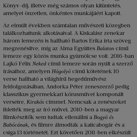
Könyv-díj, illetve még számos olyan kitüntetés,
amelyet önzetlen, önkéntes munkájáért kapott.
Az elmúlt években számtalan művészeti közegben
találkozhattunk alkotásaival. A Kiskalász zenekar
három lemezén is hallható Bartos Erika írta szöveg
megzenésítve, míg az Alma Együttes
című
Balaton
lemeze egy közös munka gyümölcse volt. 2016-ban
Lajkó Félix
című lemeze során nyúlt a szerző
Neked
írásaihoz, amelyen
című kötetének 10
Hógolyó
verse hallható a világhírű hegedűművész
feldolgozásában, Andorka Péter zeneszerző pedig
klasszikus gyermekkari kórusművet komponált
verseire,
címmel. Nemcsak a zenészeket
Kirakós
ihlették meg az író művei, 2010-ben a magyar
filmkészítők sem tudtak ellenállni a
Bogyó és
és filmre álmodták a katicabogár és a
Babócának,
csiga 13 történetét. Ezt követően 2011-ben elkészült