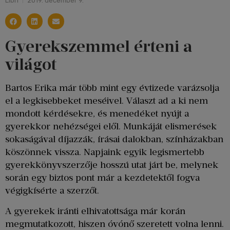
Libri
2019. december 9.
Gyerekszemmel érteni a
világot
Bartos Erika már több mint egy évtizede varázsolja
el a legkisebbeket meséivel. Választ ad a ki nem
mondott kérdésekre, és menedéket nyújt a
gyerekkor nehézségei elől. Munkáját elismerések
sokaságával díjazzák, írásai dalokban, színházakban
köszönnek vissza. Napjaink egyik legismertebb
gyerekkönyvszerzője hosszú utat járt be, melynek
során egy biztos pont már a kezdetektől fogva
végigkísérte a szerzőt.
A gyerekek iránti elhivatottsága már korán
megmutatkozott, hiszen óvónő szeretett volna lenni.