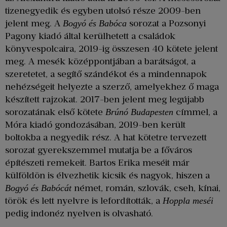
tizenegyedik és egyben utolsó része 2009-ben
jelent meg. A
sorozat a Pozsonyi
Bogyó és Babóca
Pagony kiadó által kerülhetett a családok
könyvespolcaira, 2019-ig összesen 40 kötete jelent
meg. A mesék középpontjában a barátságot, a
szeretetet, a segítő szándékot és a mindennapok
nehézségeit helyezte a szerző, amelyekhez ő maga
készített rajzokat. 2017-ben jelent meg legújabb
sorozatának első kötete
címmel, a
Brúnó Budapesten
Móra kiadó gondozásában, 2019-ben került
boltokba a negyedik rész. A hat kötetre tervezett
sorozat gyerekszemmel mutatja be a főváros
építészeti remekeit. Bartos Erika meséit már
külföldön is élvezhetik kicsik és nagyok, hiszen a
német, román, szlovák, cseh, kínai,
Bogyó és Babócát
török és lett nyelvre is lefordították, a
Hoppla meséi
pedig indonéz nyelven is olvasható.