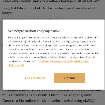
Van-e olyan könyv, amit kifejezetten a borítója miatt olvastál el?
Igen, Hal Edward Runkel: Ordításmentes gyereknevelés című
könyvét
Hány könyvet olvasol el egy évben?
Nem szoktam számolni. Gyakran újraolvasom a kedvenceimet.
Személyre szabott könyvajánlatok!
Mi volt az a könyv, ami eddig a legnagyobb hatással volt rád?
Tisztelt Látogató! Annak érdekében, hogy az ízléséhez minél közelebb álló
Életem nagy fordulópontja kapcsán Az első 12 hónap című
könyveket tudjunk a figyelmébe ajánlani, arra kérjük, hogy fogadja el az
babagondozási mindentudó.
ehhez szükséges cookie-kat a „Rendben” gomb megnyomásával. Ennek
hiányában weboldalunk csak a weboldal használata szempontjából
Gaston érzelmei – Dühös vagyok
legszükségesebb cookie-kat telepíti a böngészőjébe, de cookie-preferenciáit
később is bármikor módosíthatja a Sütibeállítások menüpontban. További
részletekért olvassa el a
Libri Könyvkereskedelmi Kft. adatkezelési
[include-url href=”https://www.libri.hu/libri-magazin-
tájékoztatóját
!
termeklista/?cikkszam%5B%5D=2718053″ cache=”0″]
A hirtelen ránk törő negatív érzelmeink kezelése talán
Süti beállítások
Rendben
kisgyerekkorban a legnehezebb. Szülőként pedig
hatalmas feladat, hogy gyerekünkkel meg tudjuk beszélni,
mi is történik igazán velük. Ebben lesz segítségünkre
Gaston, a kis unikornis, aki érzelmei szivárványskáláján