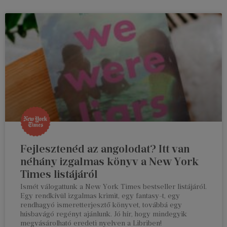
Fejlesztenéd az angolodat? Itt van
néhány izgalmas könyv a New York
Times listájáról
Ismét válogattunk a New York Times bestseller listájáról.
Egy rendkívül izgalmas krimit, egy fantasy-t, egy
rendhagyó ismeretterjesztő könyvet, továbbá egy
húsbavágó regényt ajánlunk. Jó hír, hogy mindegyik
megvásárolható eredeti nyelven a Libriben!