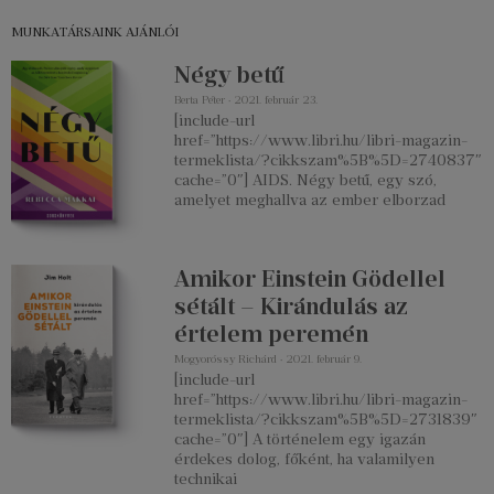
MUNKATÁRSAINK AJÁNLÓI
Négy betű
Berta Péter
2021. február 23.
[include-url
href=”https://www.libri.hu/libri-magazin-
termeklista/?cikkszam%5B%5D=2740837″
cache=”0″] AIDS. Négy betű, egy szó,
amelyet meghallva az ember elborzad
Amikor Einstein Gödellel
sétált – Kirándulás az
értelem peremén
Mogyoróssy Richárd
2021. február 9.
[include-url
href=”https://www.libri.hu/libri-magazin-
termeklista/?cikkszam%5B%5D=2731839″
cache=”0″] A történelem egy igazán
érdekes dolog, főként, ha valamilyen
technikai