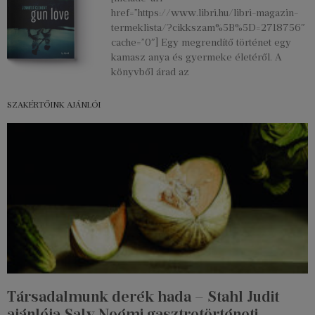
href=”https://www.libri.hu/libri-magazin-
termeklista/?cikkszam%5B%5D=2718756″
cache=”0″] Egy megrendítő történet egy
kamasz anya és gyermeke életéről. A
könyvből árad az
SZAKÉRTŐINK AJÁNLÓI
Társadalmunk derék hada – Stahl Judit
ajánlója Saly Noémi gasztrotörténeti