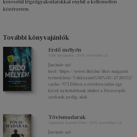
keresztül légzőgyakorlatokkal enyhít a kellemetlen
közérzeten.
További könyvajánlók
Erdő mélyén
Tóth Alexandra
2019. november 21.
[include-url
href=”https://www.libri.hu/libri-magazin-
termeklista/?cikkszam%5B%5D=2728352″
cache=”0″] Ebben a részben talán egy
kicsit nyitottabbnak tűnhet a főszereplő,
azoknak pedig, akik
Tövismadarak
Opauszki-Korom Dóra
2019. november 22.
[include-url