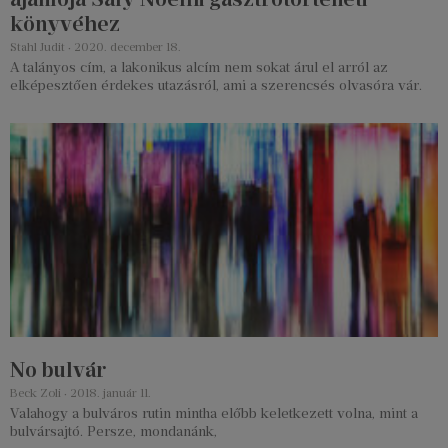
könyvéhez
Stahl Judit
2020. december 18.
A talányos cím, a lakonikus alcím nem sokat árul el arról az
elképesztően érdekes utazásról, ami a szerencsés olvasóra vár.
No bulvár
Beck Zoli
2018. január 11.
Valahogy a bulváros rutin mintha előbb keletkezett volna, mint a
bulvársajtó. Persze, mondanánk,