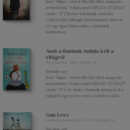
href=”https://www.libri.hu/libri-magazin-
termeklista/?cikkszam%5B%5D=2725622″
cache=”0″] Biztos sokaknak ismerős
Colleen McCullough Tövismadara, hiszen
ez egy igazi klasszikus, vadonatúj
köntösben.
Amit a fiamnak tudnia kell a
világról
Pető Fruzsina
2019. október 28.
[include-url
href=”https://www.libri.hu/libri-magazin-
termeklista/?cikkszam%5B%5D=2725027″
cache=”0″] Az Amit a fiamnak tudnia kell a
világról egyszerre szól a szülővé válás
Gun Love
Opauszki-Korom Dóra
2019. november 22.
[include-url