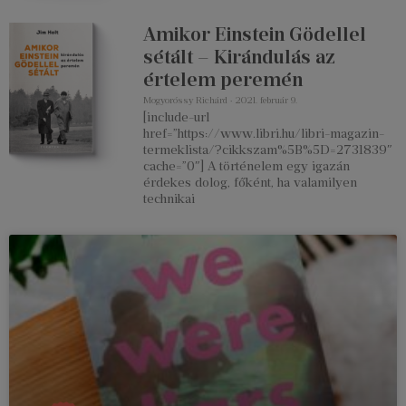
Amikor Einstein Gödellel
sétált – Kirándulás az
értelem peremén
Mogyoróssy Richárd
2021. február 9.
[include-url
href=”https://www.libri.hu/libri-magazin-
termeklista/?cikkszam%5B%5D=2731839″
cache=”0″] A történelem egy igazán
érdekes dolog, főként, ha valamilyen
technikai