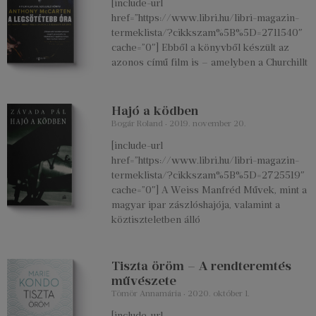
[include-url
href=”https://www.libri.hu/libri-magazin-
termeklista/?cikkszam%5B%5D=2711540″
cache=”0″] Ebből a könyvből készült az
azonos című film is – amelyben a Churchillt
Hajó a ködben
Bogár Roland
2019. november 20.
[include-url
href=”https://www.libri.hu/libri-magazin-
termeklista/?cikkszam%5B%5D=2725519″
cache=”0″] A Weiss Manfréd Művek, mint a
magyar ipar zászlóshajója, valamint a
köztiszteletben álló
Tiszta öröm – A rendteremtés
művészete
Tömör Annamária
2020. október 1.
[include-url