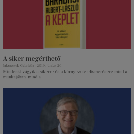
A siker megérthető
Jakupcsek Gabriella
2019. június 26.
Mindenki vágyik a sikerre és a környezete elismerésére mind a
munkájában, mind a