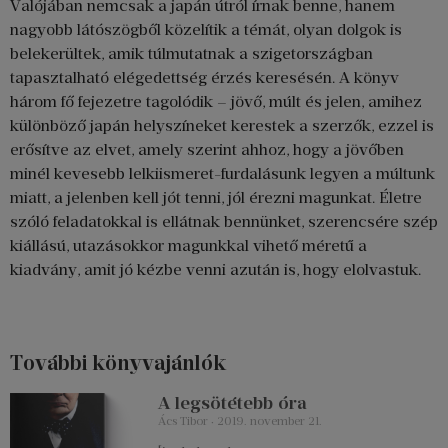
Valójában nemcsak a japán útról írnak benne, hanem
nagyobb látószögből közelítik a témát, olyan dolgok is
belekerültek, amik túlmutatnak a szigetországban
tapasztalható elégedettség érzés keresésén. A könyv
három fő fejezetre tagolódik – jövő, múlt és jelen, amihez
különböző japán helyszíneket kerestek a szerzők, ezzel is
erősítve az elvet, amely szerint ahhoz, hogy a jövőben
minél kevesebb lelkiismeret-furdalásunk legyen a múltunk
miatt, a jelenben kell jót tenni, jól érezni magunkat. Életre
szóló feladatokkal is ellátnak bennünket, szerencsére szép
kiállású, utazásokkor magunkkal vihető méretű a
kiadvány, amit jó kézbe venni azután is, hogy elolvastuk.
További könyvajánlók
A legsötétebb óra
Ács Tibor
2019. november 21.