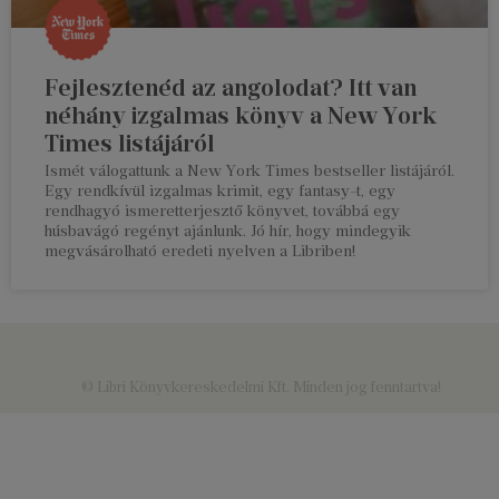
Fejlesztenéd az angolodat? Itt van
néhány izgalmas könyv a New York
Times listájáról
Ismét válogattunk a New York Times bestseller listájáról.
Egy rendkívül izgalmas krimit, egy fantasy-t, egy
rendhagyó ismeretterjesztő könyvet, továbbá egy
húsbavágó regényt ajánlunk. Jó hír, hogy mindegyik
megvásárolható eredeti nyelven a Libriben!
© Libri Könyvkereskedelmi Kft. Minden jog fenntartva!