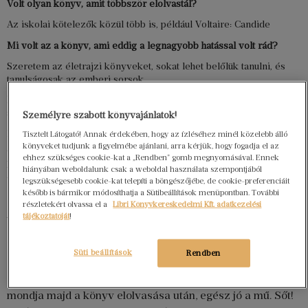
Volt olyan könyv, amit többször elolvastál?
Az iskolai kötelezők közül több is, például Voltaire: Candide
Mi volt az a könyv, ami eddig a legnagyobb hatással volt rád?
Szeretem az életrajzi könyveket, sokat lehet belőlük tanulni, és
tanulságosak az emberi sorsok.
Befolyásol a könyv borítója és/vagy címe, hogy elolvasod-e az
adott könyvet?
Személyre szabott könyvajánlatok!
Kis mértékben, kedvet csinálhat hozzá.
Tisztelt Látogató! Annak érdekében, hogy az ízléséhez minél közelebb álló
könyveket tudjunk a figyelmébe ajánlani, arra kérjük, hogy fogadja el az
Héctor Garcia – Francesc Miralles –
ehhez szükséges cookie-kat a „Rendben” gomb megnyomásával. Ennek
Ikigai
hiányában weboldalunk csak a weboldal használata szempontjából
legszükségesebb cookie-kat telepíti a böngészőjébe, de cookie-preferenciáit
később is bármikor módosíthatja a Sütibeállítások menüpontban. További
[include-url href=”https://www.libri.hu/libri-magazin-
részletekért olvassa el a
Libri Könyvkereskedelmi Kft. adatkezelési
tájékoztatóját
!
termeklista/?cikkszam%5B%5D=2717955″ cache=”0″]
Ha az ember túlteszi magát a tényen, hogy két spanyol
Süti beállítások
Rendben
szerző ír a japán boldogság titkáról, annak kereséséről,
amitől boldognak érezzük magunkat az életben, azt
mondja majd a könyv elolvasása után, egész jó a mű. Sőt!