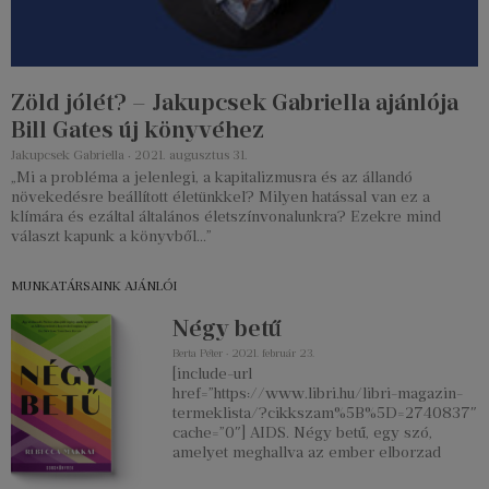
Zöld jólét? – Jakupcsek Gabriella ajánlója
Bill Gates új könyvéhez
Jakupcsek Gabriella
2021. augusztus 31.
„Mi a probléma a jelenlegi, a kapitalizmusra és az állandó
növekedésre beállított életünkkel? Milyen hatással van ez a
klímára és ezáltal általános életszínvonalunkra? Ezekre mind
választ kapunk a könyvből…”
MUNKATÁRSAINK AJÁNLÓI
Négy betű
Berta Péter
2021. február 23.
[include-url
href=”https://www.libri.hu/libri-magazin-
termeklista/?cikkszam%5B%5D=2740837″
cache=”0″] AIDS. Négy betű, egy szó,
amelyet meghallva az ember elborzad