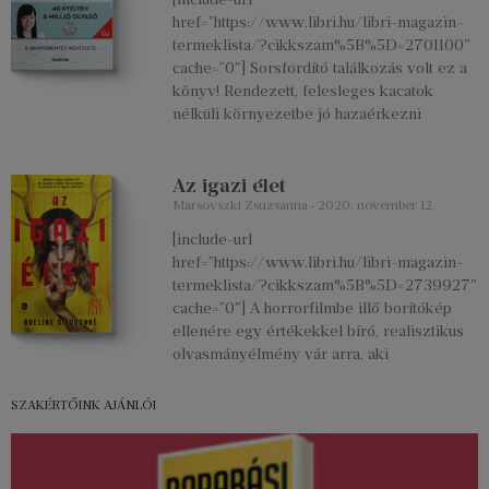
href=”https://www.libri.hu/libri-magazin-
termeklista/?cikkszam%5B%5D=2701100″
cache=”0″] Sorsfordító találkozás volt ez a
könyv! Rendezett, felesleges kacatok
nélküli környezetbe jó hazaérkezni
Az igazi élet
Marsovszki Zsuzsanna
2020. november 12.
[include-url
href=”https://www.libri.hu/libri-magazin-
termeklista/?cikkszam%5B%5D=2739927″
cache=”0″] A horrorfilmbe illő borítókép
ellenére egy értékekkel bíró, realisztikus
olvasmányélmény vár arra, aki
SZAKÉRTŐINK AJÁNLÓI