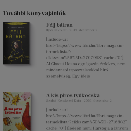
További könyvajánlók
Félj bátran
Ilyés Nikolett
2019. december 2.
[include-url
href=”https://www.libri.hu/libri-magazin-
termeklista/?
cikkszam%5B%5D=2707958″ cache=”0″]
Al Ghaoui Hesna egy igazán érdekes, nem
mindennapi tapasztalatokkal bíró
személyiség. Egy ideje
A kis piros tyúkocska
Szabó-Kenderesi Kata
2019. december 2.
[include-url
href=”https://www.libri.hu/libri-magazin-
termeklista/?cikkszam%5B%5D=2716882″
cache=”0″] Ééééén nem! Harsogja a lányom