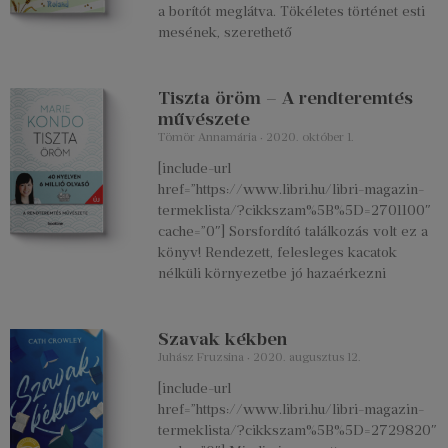
a borítót meglátva. Tökéletes történet esti
mesének, szerethető
Tiszta öröm – A rendteremtés
művészete
Tömör Annamária
2020. október 1.
[include-url
href=”https://www.libri.hu/libri-magazin-
termeklista/?cikkszam%5B%5D=2701100″
cache=”0″] Sorsfordító találkozás volt ez a
könyv! Rendezett, felesleges kacatok
nélküli környezetbe jó hazaérkezni
Szavak kékben
Juhász Fruzsina
2020. augusztus 12.
[include-url
href=”https://www.libri.hu/libri-magazin-
termeklista/?cikkszam%5B%5D=2729820″