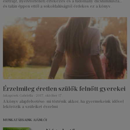
életrajz, nyelvtörténeti értekezés és a tudomány dicshimnusza…
és talán éppen ettől a sokoldalúságtól érdekes ez a könyv.
Érzelmileg éretlen szülők felnőtt gyerekei
Jakupcsek Gabriella
2017. október 17.
A könyv alapfelvetése: mi történik akkor, ha gyermekeink idővel
lekörözik a szüleiket érzelmi
MUNKATÁRSAINK AJÁNLÓI