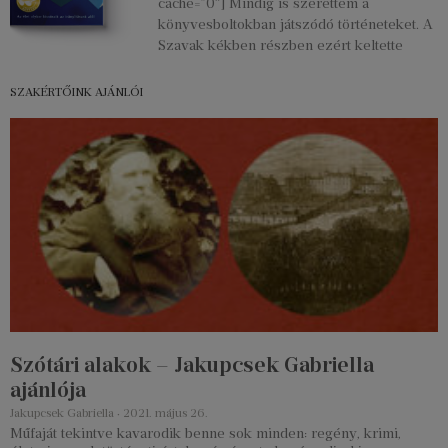
cache=”0″] Mindig is szerettem a
könyvesboltokban játszódó történeteket. A
Szavak kékben részben ezért keltette
SZAKÉRTŐINK AJÁNLÓI
Szótári alakok – Jakupcsek Gabriella
ajánlója
Jakupcsek Gabriella
2021. május 26.
Műfaját tekintve kavarodik benne sok minden: regény, krimi,