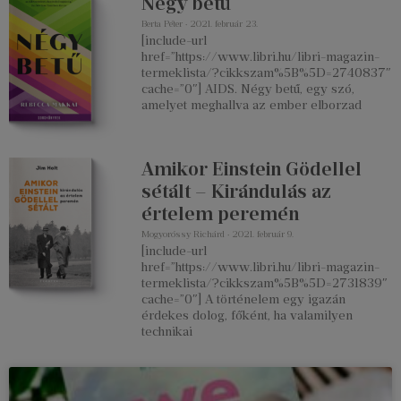
Négy betű
Berta Péter
2021. február 23.
[include-url
href=”https://www.libri.hu/libri-magazin-
termeklista/?cikkszam%5B%5D=2740837″
cache=”0″] AIDS. Négy betű, egy szó,
amelyet meghallva az ember elborzad
Amikor Einstein Gödellel
sétált – Kirándulás az
értelem peremén
Mogyoróssy Richárd
2021. február 9.
[include-url
href=”https://www.libri.hu/libri-magazin-
termeklista/?cikkszam%5B%5D=2731839″
cache=”0″] A történelem egy igazán
érdekes dolog, főként, ha valamilyen
technikai