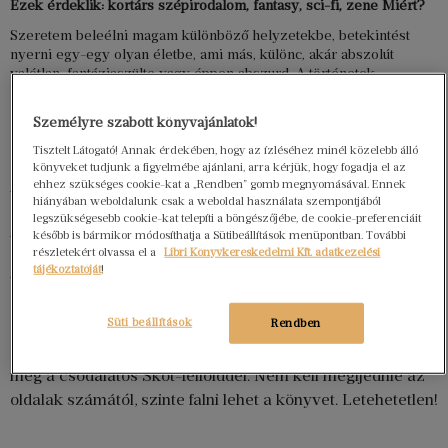
Ezek érdeklik: kortárs szépirodalom, fantasy, sci-fi, zene Miért?
Szeretem beleélni magam különböző helyzetekbe, betekintést
nyerni egy-egy olyan életbe, ami más, különc, akár abszolút
valótlan, fantáziaszülte vagy éppen abszurd. A történetek
lehetőséget adnak arra, hogy más emberek bőrébe bújjak.
Outlander
Személyre szabott könyvajánlatok!
Tisztelt Látogató! Annak érdekében, hogy az ízléséhez minél közelebb álló
[include-url href=”https://www.libri.hu/libri-magazin-
könyveket tudjunk a figyelmébe ajánlani, arra kérjük, hogy fogadja el az
ehhez szükséges cookie-kat a „Rendben” gomb megnyomásával. Ennek
termeklista/?cikkszam%5B%5D=2213761″ cache=”0″]
hiányában weboldalunk csak a weboldal használata szempontjából
legszükségesebb cookie-kat telepíti a böngészőjébe, de cookie-preferenciáit
Az Outlander egy időtálló sorozat számomra a
később is bármikor módosíthatja a Sütibeállítások menüpontban. További
részletekért olvassa el a
Libri Könyvkereskedelmi Kft. adatkezelési
szórakoztató irodalomban. Ötvözi a romantikát és a
tájékoztatóját
!
történelmi regények hangulatát, mindez megfűszerezve
egy kis csipetnyi erotikával és fantasztikummal. Minden,
Süti beállítások
Rendben
ami kellhet egy igazi, komolyabb hangvételű női regénybe.
Megismerkedhetünk a 18. századi skót történelemmel, na
meg a csodálatos Skót-felfölddel. Nem kell megijednie az
oldalak számától, szinte falni lehet a könyvet. Letehetetlen!