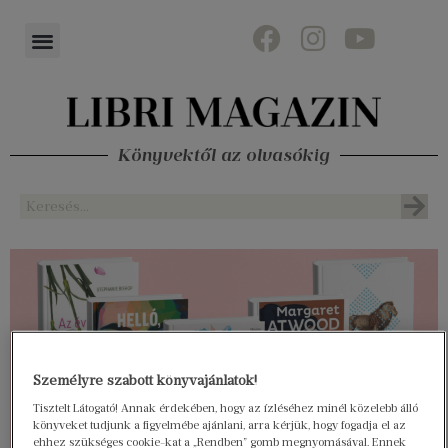
Könyvektől az olvasókig
Személyre szabott könyvajánlatok!
Tisztelt Látogató! Annak érdekében, hogy az ízléséhez minél közelebb álló
könyveket tudjunk a figyelmébe ajánlani, arra kérjük, hogy fogadja el az
ehhez szükséges cookie-kat a „Rendben” gomb megnyomásával. Ennek