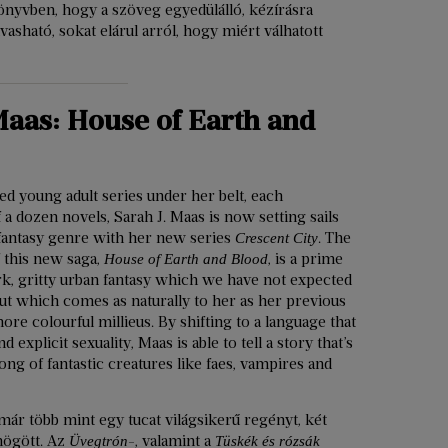
 könyvben, hogy a szöveg egyedülálló, kézírásra
asható, sokat elárul arról, hogy miért válhatott
Maas: House of Earth and
d young adult series under her belt, each
 a dozen novels, Sarah J. Maas is now setting sails
 fantasy genre with her new series
. The
Crescent City
f this new saga,
, is a prime
House of Earth and Blood
rk, gritty urban fantasy which we have not expected
ut which comes as naturally to her as her previous
ore colourful millieus. By shifting to a language that
d explicit sexuality, Maas is able to tell a story that’s
ong of fantastic creatures like faes, vampires and
 már több mint egy tucat világsikerű regényt, két
 mögött. Az
-, valamint a
Üvegtrón
Tüskék és rózsák