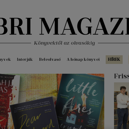
Könyvektől az olvasókig
nyvek
Interjúk
Beleolvasó
A hónap könyvei
HÍREK
Fris