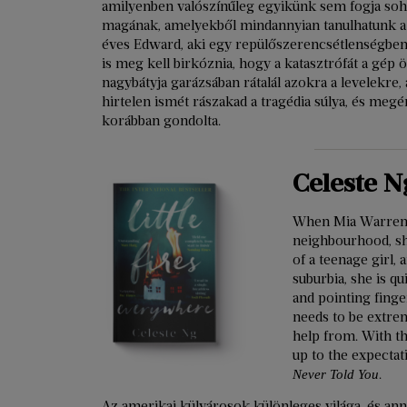
amilyenben valószínűleg egyikünk sem fogja soha
magának, amelyekből mindannyian tanulhatunk a 
éves Edward, aki egy repülőszerencsétlenségben az
is meg kell birkóznia, hogy a katasztrófát a gép 
nagybátyja garázsában rátalál azokra a levelekre,
hirtelen ismét rászakad a tragédia súlya, és megé
korábban gondolta.
Celeste N
When Mia Warren a
neighbourhood, she
of a teenage girl, 
suburbia, she is qu
and pointing finge
needs to be extre
help from. With thi
up to the expectat
.
Never Told You
Az amerikai külvárosok különleges világa, és ann