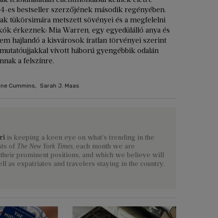
4-es bestseller szerzőjének második regényében.
ak tükörsimára metszett sövényei és a megfelelni
akók érkeznek: Mia Warren, egy egyedülálló anya és
em hajlandó a kisvárosok íratlan törvényei szerint
 mutatóujjakkal vívott háború gyengébbik odalán
nnak a felszínre.
ine Cummins
,
Sarah J. Maas
ri
is keeping a keen eye on what's trending in the
sts of
, each month we are
The New York Times
their prominent positions, and which we believe will
l as expatriates and travelers staying in the country.