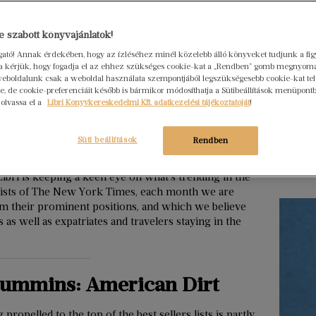
Hogya
 szabott könyvajánlatok!
ember
ogató! Annak érdekében, hogy az ízléséhez minél közelebb álló könyveket tudjunk a fi
Libri
rra kérjük, hogy fogadja el az ehhez szükséges cookie-kat a „Rendben” gomb megnyom
2026. júl
eboldalunk csak a weboldal használata szempontjából legszükségesebb cookie-kat tele
, de cookie-preferenciáit később is bármikor módosíthatja a Sütibeállítások menüpont
Egy erő
 olvassa el a
Libri Könyvkereskedelmi Kft. adatkezelési tájékoztatóját
!
nem elé
szerkes
Süti beállítások
Rendben
menedz
Tovább ol
, Libri is keeping a keen eye on what’s trending in the
 lists of The New York Times, each month we are
im their prominent positions, and which we believe
as well as expatriates and travelers staying in the
Cummins: American Dirt
 propelled to the top of the best sellers lists is partly