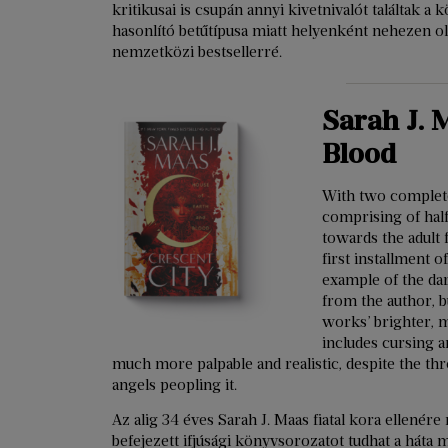
kritikusai is csupán annyi kivetnivalót találtak a
hasonlító betűtípusa miatt helyenként nehezen olv
nemzetközi bestsellerré.
Sarah J. 
Blood
With two complete
comprising of half
towards the adult
first installment o
example of the da
from the author, b
works’ brighter, m
includes cursing an
much more palpable and realistic, despite the thr
angels peopling it.
Az alig 34 éves Sarah J. Maas fiatal kora ellenére
befejezett ifjúsági könyvsorozatot tudhat a háta