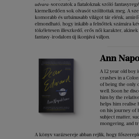
-sorozatok a fiataloknak szóló fantasyre
udvara
kiemelkedően sok olvasót szólítottak meg. A sze
komorabb és urbánusabb világot tár elénk, amiről
elmondható, hogy inkább a felnőttek számára kés
tökéletesen illeszkedő, erős női karakter, akinek 
fantasy-irodalom új ikonjává váljon.
Ann Napo
A 12 year old boy 
crashes in a Color
of being the only o
well. Soon he disco
him by the relativ
helps him realise 
on his journey of h
subject matter, su
mongering, and tre
A könyv varázsereje abban rejlik, hogy főszereplő