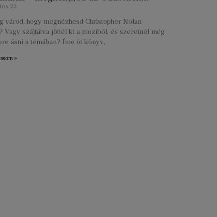
ius 22.
lig várod, hogy megnézhesd Christopher Nolan
 Vagy szájtátva jöttél ki a moziból, és szeretnél még
re ásni a témában? Íme öt könyv,
vasom »