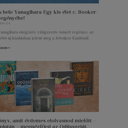
 bele Yanagihara Egy kis élet c. Booker-
 regényébe!
ius 24.
anagihara megrázó, világszerte ismert regénye, az
élet új kiadásban jelent meg a Jelenkor Kiadónál.
vasom »
önyv, amit érdemes elolvasnod mielőtt –
miután – megnéz(t)ed az Odüsszeiát.