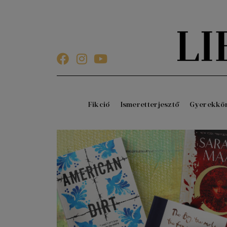
Fikció
Ismeretterjesztő
Gyerekkö