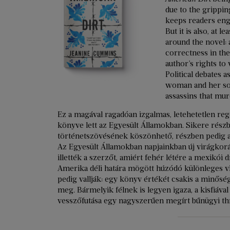
due to the gripping
keeps readers enga
But it is also, at 
around the novel: 
correctness in the
author’s rights to
Political debates a
woman and her son 
assassins that mur
Ez a magával ragadóan izgalmas, letehetetlen regé
könyve lett az Egyesült Államokban. Sikere rés
történetszövésének köszönhető, részben pedig a k
Az Egyesült Államokban napjainkban új virágkorát 
illették a szerzőt, amiért fehér létére a mexikó
Amerika déli határa mögött húzódó különleges vil
pedig vallják: egy könyv értékét csakis a minős
meg. Bármelyik félnek is legyen igaza, a kisfiáv
vesszőfutása egy nagyszerűen megírt bűnügyi thri