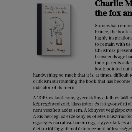
Charlie M
the fox a
Somewhat reminisce
Prince, the book is
highly inspiration
to remain with us u
Christmas presents
transcends age bar
their parents alik
book pointed out t
handwriting so much that it is, at times, difficult 
criticism surrounding the book that has become 
indicator of its merit.
A 2019-es karácsony gyerekkönyv-felhozatalábó
képregényrajzoló, illusztrátor és író gyönyörű a
nem veszített azóta sem. A könyvet végiglapozva
A kis herceg: az érzékeny és ötletes illusztráció
egységes narratíva, hanem egy, a gyerekek és a f
életkortól függetlenül értelmezhető bölcsesség