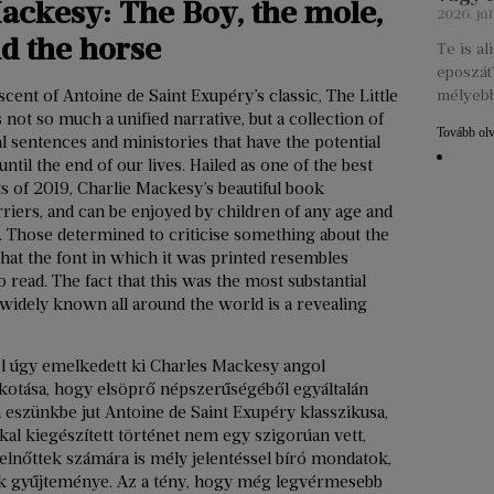
ackesy: The Boy, the mole,
2026. júl
nd the horse
Te is a
eposzát?
nt of Antoine de Saint Exupéry’s classic, The Little
mélyebb
 not so much a unified narrative, but a collection of
Tovább ol
al sentences and ministories that have the potential
ntil the end of our lives. Hailed as one of the best
 of 2019, Charlie Mackesy’s beautiful book
riers, and can be enjoyed by children of any age and
e. Those determined to criticise something about the
hat the font in which it was printed resembles
to read. The fact that this was the most substantial
widely known all around the world is a revealing
l úgy emelkedett ki Charles Mackesy angol
lkotása, hogy elsöprő népszerűségéből egyáltalán
 eszünkbe jut Antoine de Saint Exupéry klasszikusa,
kkal kiegészített történet nem egy szigorúan vett,
elnőttek számára is mély jelentéssel bíró mondatok,
ek gyűjteménye. Az a tény, hogy még legvérmesebb