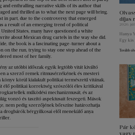
 and enthralling narrative skills of its author that
ged and thrilled as to what the next page will bring.
Olvass
least in part, due to the controversy that emerged
díjas
as a result of an emerging trend of political
2026. júl
 United States, many have questioned a white
Hanya Y
 write about Mexican drug cartels in the way she did.
Egy kis 
side, the book is a fascinating page-turner about a
on the run, trying to stay one step ahead of the
Tovább ol
dered most of her family.
ny az utóbbi időszak egyik legtöbb vitát kiváltó
zben a szerző remek ritmusérzékének és mesteri
önyv körül kialakult politikai természetű vitának.
élő politikai korrektség szószólói éles kritikával
i drogkartellek működési mechanizmusát, és az
ág vonzó és taszító aspektusait feszegeti. Mások
ége, nem pedig szerzőjének bőrszíne határozhatja
al a drogbárók bérgyilkosai elől menekülő anya
ller.
Pár k
vagy 