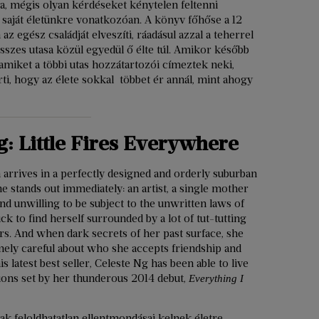
, mégis olyan kérdéseket kénytelen feltenni
saját életünkre vonatkozóan. A könyv főhőse a 12
 egész családját elveszíti, ráadásul azzal a teherrel
összes utasa közül egyedül ő élte túl. Amikor később
 amiket a többi utas hozzátartozói címeztek neki,
rti, hogy az élete sokkal többet ér annál, mint ahogy
g: Little Fires Everywhere
rrives in a perfectly designed and orderly suburban
 stands out immediately: an artist, a single mother
and unwilling to be subject to the unwritten laws of
ick to find herself surrounded by a lot of tut-tutting
rs. And when dark secrets of her past surface, she
mely careful about who she accepts friendship and
s latest best seller, Celeste Ng has been able to live
ions set by her thunderous 2014 debut,
Everything I
ak feloldhatatlan ellentmondásai kelnek életre