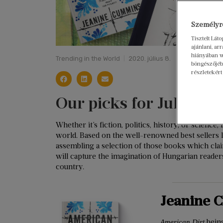
Személyre
Tisztelt Lát
ajánlani, a
hiányában w
Trending in the World
2020. július 8.
böngészőjébe
részletekért
Our picks for July
Whether it’s fiction, politics, history, or science
world. Based on the well-renowned best sellers
assembling a selection of those books which cla
will capture the imagination of Hungarian readers 
country.
Jeanine 
being
American Dirt