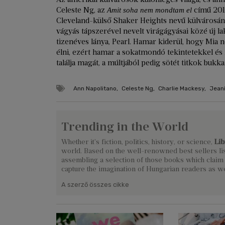
Celeste Ng, az
című 201
Amit soha nem mondtam el
Cleveland-külső Shaker Heights nevű külvárosán
vágyás tápszerével nevelt virágágyásai közé új l
tizenéves lánya, Pearl. Hamar kiderül, hogy Mia n
élni, ezért hamar a sokatmondó tekintetekkel és
találja magát, a múltjából pedig sötét titkok bukka
Ann Napolitano
,
Celeste Ng
,
Charlie Mackesy
,
Jean
Trending in the World
Whether it's fiction, politics, history, or science,
Lib
world. Based on the well-renowned best sellers li
assembling a selection of those books which claim 
capture the imagination of Hungarian readers as wel
A szerző összes cikke