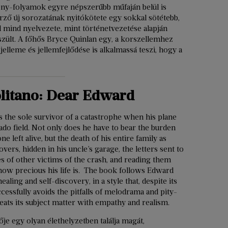
gény-folyamok egyre népszerűbb műfaján belül is
rző új sorozatának nyitókötete egy sokkal sötétebb,
 mind nyelvezete, mint történetvezetése alapján
zült. A főhős Bryce Quinlan egy, a korszellemhez
jelleme és jellemfejlődése is alkalmassá teszi, hogy a
litano: Dear Edward
is the sole survivor of a catastrophe when his plane
ado field. Not only does he have to bear the burden
ne left alive, but the death of his entire family as
vers, hidden in his uncle’s garage, the letters sent to
es of other victims of the crash, and reading them
how precious his life is. The book follows Edward
ealing and self-discovery, in a style that, despite its
ccessfully avoids the pitfalls of melodrama and pity-
ats its subject matter with empathy and realism.
je egy olyan élethelyzetben találja magát,