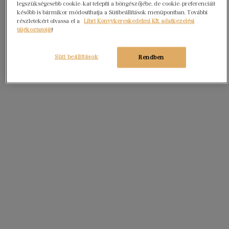
legszükségesebb cookie-kat telepíti a böngészőjébe, de cookie-preferenciáit
később is bármikor módosíthatja a Sütibeállítások menüpontban. További
részletekért olvassa el a
Libri Könyvkereskedelmi Kft. adatkezelési
tájékoztatóját
!
Süti beállítások
Rendben