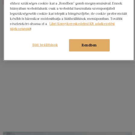
ehhez szükséges cookie-kat a „Rendben” gomb megnyomásával. Ennek
hiányában weboldalunk csak a weboldal használata szempontjából
legszükségesebb cookie-kat telepíti a böngészőjébe, de cookie-preferenciáit
később is bármikor módosíthatja a Sütibeállítások menüpontban. További
részletekért olvassa el a
Libri Könyvkereskedelmi Kft. adatkezelési
tájékoztatóját
!
Süti beállítások
Rendben