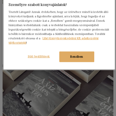
Személyre szabott könyvajánlatok!
Tisztelt Látogató! Annak érdekében, hogy az ízléséhez minél közelebb álló
könyveket tudjunk a figyelmébe ajánlani, arra kérjük, hogy fogadja el az
ehhez szükséges cookie-kat a „Rendben” gomb megnyomásával. Ennek
hiányában weboldalunk csak a weboldal használata szempontjából
legszükségesebb cookie-kat telepíti a böngészőjébe, de cookie-preferenciáit
később is bármikor módosíthatja a Sütibeállítások menüpontban. További
részletekért olvassa el a
Libri Könyvkereskedelmi Kft. adatkezelési
tájékoztatóját
!
Süti beállítások
Rendben