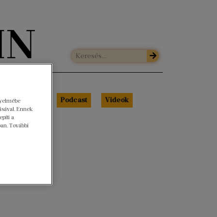
Libri Portré
Podcast
Videók
gyelmébe
ásával. Ennek
píti a
ban. További