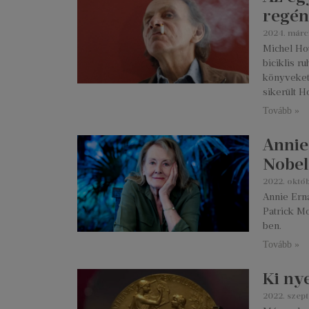
regén
2024. márc
Michel Ho
biciklis r
könyveket
sikerült 
Tovább »
Annie
Nobel
2022. októb
Annie Erna
Patrick M
ben.
Tovább »
Ki ny
2022. szep