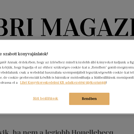
Könyvektől az olvasókig
 szabott könyvajánlatok!
nyvek
Interjúk
Beleolvasó
A hónap könyvei
HÍREK
ogató! Annak érdekében, hogy az ízléséhez minél közelebb álló könyveket tudjunk a fi
rra kérjük, hogy fogadja el az ehhez szükséges cookie-kat a „Rendben” gomb megnyom
eboldalunk csak a weboldal használata szempontjából legszükségesebb cookie-kat tele
, de cookie-preferenciáit később is bármikor módosíthatja a Sütibeállítások menüpont
 az íróról, aki Houellebecq-nél is
 olvassa el a
Libri Könyvkereskedelmi Kft. adatkezelési tájékoztatóját
!
 gyűlölte a világot
r 27.
Nincs hozzászólás
Süti beállítások
Rendben
q életrajzi esszéje Lovecraftról megidézi a horroríró
a világát, kiemelve művei félelmetes zsenialitását.
yik, ha nem a legjobb Houellebecq