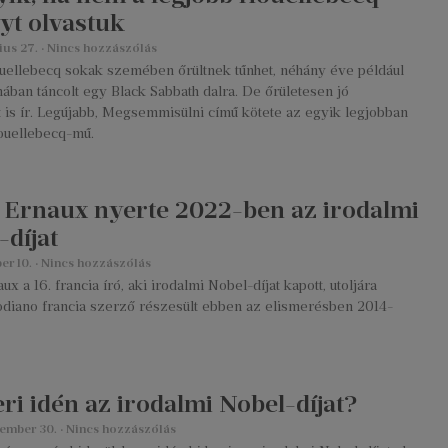
yt olvastuk
ius 27.
Nincs hozzászólás
uellebecq sokak szemében őrültnek tűnhet, néhány éve például
uhában táncolt egy Black Sabbath dalra. De őrületesen jó
 is ír. Legújabb, Megsemmisülni című kötete az egyik legjobban
Houellebecq-mű.
 Ernaux nyerte 2022-ben az irodalmi
-díjat
er 10.
Nincs hozzászólás
ux a 16. francia író, aki irodalmi Nobel-díjat kapott, utoljára
odiano francia szerző részesült ebben az elismerésben 2014-
eri idén az irodalmi Nobel-díjat?
tember 30.
Nincs hozzászólás