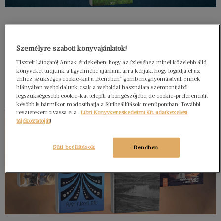
Személyre szabott könyvajánlatok!
Tisztelt Látogató! Annak érdekében, hogy az ízléséhez minél közelebb álló
könyveket tudjunk a figyelmébe ajánlani, arra kérjük, hogy fogadja el az
ehhez szükséges cookie-kat a „Rendben” gomb megnyomásával. Ennek
hiányában weboldalunk csak a weboldal használata szempontjából
legszükségesebb cookie-kat telepíti a böngészőjébe, de cookie-preferenciáit
később is bármikor módosíthatja a Sütibeállítások menüpontban. További
részletekért olvassa el a
Libri Könyvkereskedelmi Kft. adatkezelési
tájékoztatóját
!
Süti beállítások
Rendben