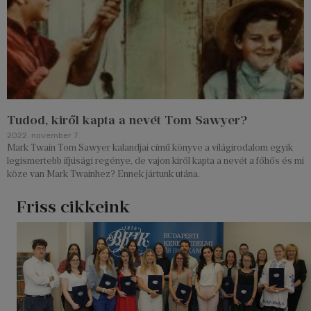
Tudod, kiről kapta a nevét Tom Sawyer?
2022. november 7.
Mark Twain Tom Sawyer kalandjai című könyve a világirodalom egyik
legismertebb ifjúsági regénye, de vajon kiről kapta a nevét a főhős és mi
köze van Mark Twainhez? Ennek jártunk utána.
Friss cikkeink