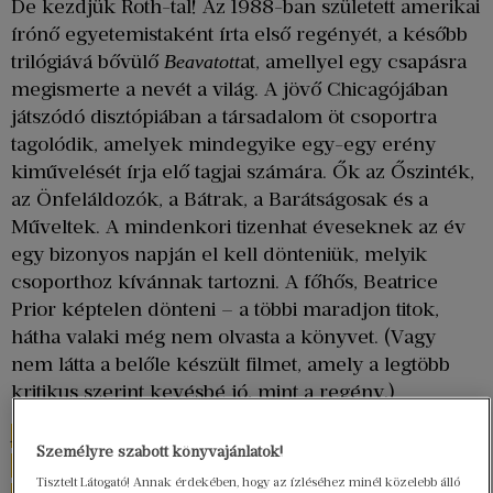
De kezdjük Roth-tal! Az 1988-ban született amerikai
írónő egyetemistaként írta első regényét, a később
trilógiává bővülő
at, amellyel egy csapásra
Beavatott
megismerte a nevét a világ. A jövő Chicagójában
játszódó disztópiában a társadalom öt csoportra
tagolódik, amelyek mindegyike egy-egy erény
kiművelését írja elő tagjai számára. Ők az Őszinték,
az Önfeláldozók, a Bátrak, a Barátságosak és a
Műveltek. A mindenkori tizenhat éveseknek az év
egy bizonyos napján el kell dönteniük, melyik
csoporthoz kívánnak tartozni. A főhős, Beatrice
Prior képtelen dönteni – a többi maradjon titok,
hátha valaki még nem olvasta a könyvet. (Vagy
nem látta a belőle készült filmet, amely a legtöbb
kritikus szerint kevésbé jó, mint a regény.)
A Vég és más kezdetek novellái a fejlett
Személyre szabott könyvajánlatok!
technológiájú, közelebbi vagy távolabbi jövőben
Tisztelt Látogató! Annak érdekében, hogy az ízléséhez minél közelebb álló