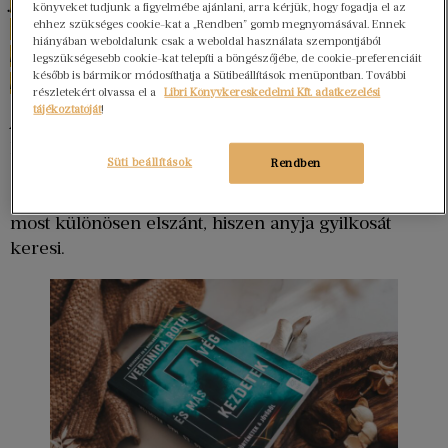
játszódnak. Maguk a történetek és a szereplők
könyveket tudjunk a figyelmébe ajánlani, arra kérjük, hogy fogadja el az
ehhez szükséges cookie-kat a „Rendben” gomb megnyomásával. Ennek
ugyanakkor nagyon is emberiek, és a felmerülő
hiányában weboldalunk csak a weboldal használata szempontjából
kérdések, problémák jól vonatkoztathatók
legszükségesebb cookie-kat telepíti a böngészőjébe, de cookie-preferenciáit
később is bármikor módosíthatja a Sütibeállítások menüpontban. További
korunkra is.
részletekért olvassa el a
Libri Könyvkereskedelmi Kft. adatkezelési
tájékoztatóját
!
című írás főhőse Atleigh Kent. A fejvadász
A párkák
lány általában „piócákra” vadászik – ártalmas és
Süti beállítások
Rendben
gonosz földönkívüliek. A legtöbb nem ilyen. 99,9
százalékuk. A többi viszont veszedelmes. Atleigh
most különösen elszánt, hiszen anyja gyilkosát
keresi.