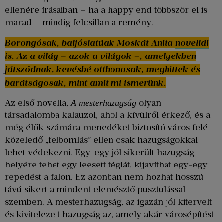
ellenére írásaiban – ha a happy end többször el is
marad – mindig felcsillan a remény.
Borongósak, baljóslatúak Moskát Anita
novellái
is. Az a világ – azok a világok –, amelyekben
játszódnak, kevésbé otthonosak, meghittek és
barátságosak, mint amit mi ismerünk.
Az első novella,
olyan
A mesterhazugság
társadalomba kalauzol, ahol a kívülről érkező, és a
még élők számára menedéket biztosító város felé
közeledő „felbomlás” ellen csak hazugságokkal
lehet védekezni. Egy-egy jól sikerült hazugság
helyére tehet egy leesett téglát, kijavíthat egy-egy
repedést a falon. Ez azonban nem hozhat hosszú
távú sikert a mindent elemésztő pusztulással
szemben. A mesterhazugság, az igazán jól kitervelt
és kivitelezett hazugság az, amely akár városépítést