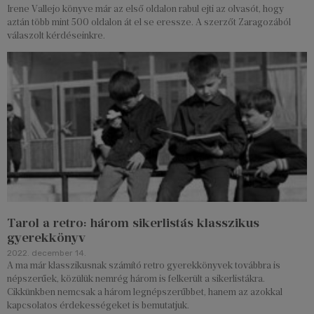
Irene Vallejo könyve már az első oldalon rabul ejti az olvasót, hogy
aztán több mint 500 oldalon át el se eressze. A szerzőt Zaragozából
válaszolt kérdéseinkre.
Tarol a retro: három sikerlistás klasszikus
gyerekkönyv
2022. december 14.
A ma már klasszikusnak számító retro gyerekkönyvek továbbra is
népszerűek, közülük nemrég három is felkerült a sikerlistákra.
Cikkünkben nemcsak a három legnépszerűbbet, hanem az azokkal
kapcsolatos érdekességeket is bemutatjuk.