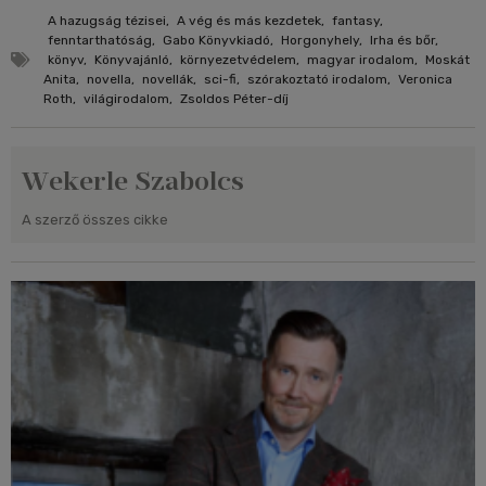
A hazugság tézisei
,
A vég és más kezdetek
,
fantasy
,
fenntarthatóság
,
Gabo Könyvkiadó
,
Horgonyhely
,
Irha és bőr
,
könyv
,
Könyvajánló
,
környezetvédelem
,
magyar irodalom
,
Moskát
Anita
,
novella
,
novellák
,
sci-fi
,
szórakoztató irodalom
,
Veronica
Roth
,
világirodalom
,
Zsoldos Péter-díj
Wekerle Szabolcs
A szerző összes cikke