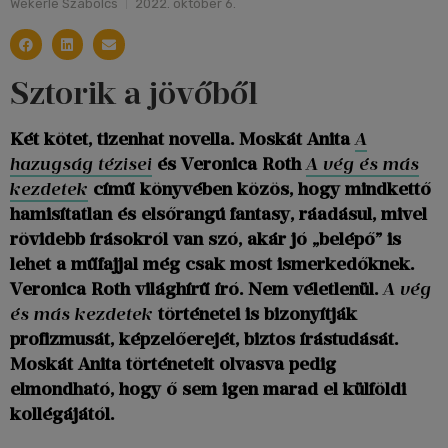
Wekerle Szabolcs
2022. október 6.
Sztorik a jövőből
Két kötet, tizenhat novella. Moskát Anita
A
hazugság tézisei
és Veronica Roth
A vég és más
kezdetek
című könyvében közös, hogy mindkettő
hamisítatlan és elsőrangú fantasy, ráadásul, mivel
rövidebb írásokról van szó, akár jó „belépő” is
lehet a műfajjal még csak most ismerkedőknek.
Veronica Roth világhírű író. Nem véletlenül.
A vég
és más kezdetek
történetei is bizonyítják
profizmusát, képzelőerejét, biztos írástudását.
Moskát Anita történeteit olvasva pedig
elmondható, hogy ő sem igen marad el külföldi
kollégájától.