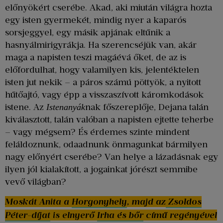
előnyökért cserébe. Akad, aki miután világra hozta
egy isten gyermekét, mindig nyer a kaparós
sorsjeggyel, egy másik apjának eltűnik a
hasnyálmirigyrákja. Ha szerencséjük van, akár
maga a napisten teszi magáévá őket, de az is
előfordulhat, hogy valamilyen kis, jelentéktelen
isten jut nekik – a páros számú pöttyök, a nyitott
hűtőajtó, vagy épp a visszaszívott káromkodások
istene. Az
nak főszereplője, Dejana talán
Istenanyák
kiválasztott, talán valóban a napisten ejtette teherbe
– vagy mégsem? És érdemes szinte mindent
feláldoznunk, odaadnunk önmagunkat bármilyen
nagy előnyért cserébe? Van helye a lázadásnak egy
ilyen jól kialakított, a jogainkat jórészt semmibe
vevő világban?
Moskát Anita a
Horgonyhely
, majd az
Zsoldos
Péter-díjat
is elnyerő
Irha és bőr
című regényével