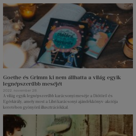
Goethe és Grimm ki nem állhatta a világ egyik
legnépszerűbb meséjét
2022. november 28.
A világ egyik legnépszerűbb karácsonyi meséje a Diótörő és
Egérkirály, amely most a Libri karácsonyi ajándékkönyv-akciója
keretében gyönyörű illusztrációkkal.