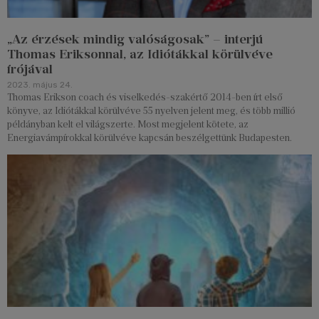
„Az érzések mindig valóságosak” – interjú
Thomas Eriksonnal, az Idiótákkal körülvéve
írójával
2023. május 24.
Thomas Erikson coach és viselkedés-szakértő 2014-ben írt első
könyve, az Idiótákkal körülvéve 55 nyelven jelent meg, és több millió
példányban kelt el világszerte. Most megjelent kötete, az
Energiavámpírokkal körülvéve kapcsán beszélgettünk Budapesten.