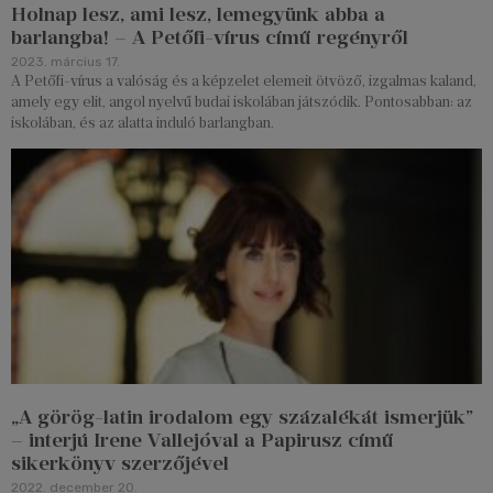
Holnap lesz, ami lesz, lemegyünk abba a
barlangba! – A Petőfi-vírus című regényről
2023. március 17.
A Petőfi-vírus a valóság és a képzelet elemeit ötvöző, izgalmas kaland,
amely egy elit, angol nyelvű budai iskolában játszódik. Pontosabban: az
iskolában, és az alatta induló barlangban.
„A görög-latin irodalom egy százalékát ismerjük”
– interjú Irene Vallejóval a Papirusz című
sikerkönyv szerzőjével
2022. december 20.