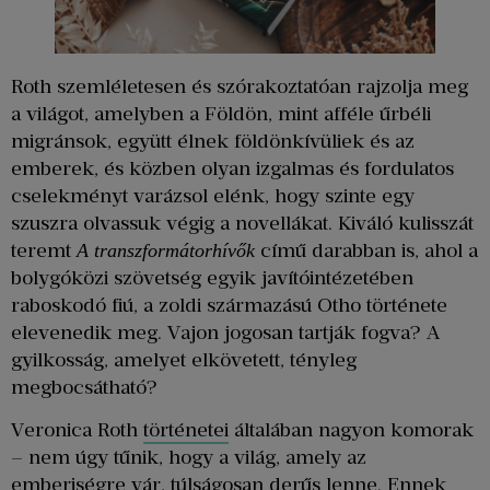
Roth szemléletesen és szórakoztatóan rajzolja meg
a világot, amelyben a Földön, mint afféle űrbéli
migránsok, együtt élnek földönkívüliek és az
emberek, és közben olyan izgalmas és fordulatos
cselekményt varázsol elénk, hogy szinte egy
szuszra olvassuk végig a novellákat. Kiváló kulisszát
teremt
című darabban is, ahol a
A transzformátorhívők
bolygóközi szövetség egyik javítóintézetében
raboskodó fiú, a zoldi származású Otho története
elevenedik meg. Vajon jogosan tartják fogva? A
gyilkosság, amelyet elkövetett, tényleg
megbocsátható?
Veronica Roth
történetei
általában nagyon komorak
– nem úgy tűnik, hogy a világ, amely az
emberiségre vár, túlságosan derűs lenne. Ennek