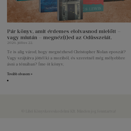
Pár könyv, amit érdemes elolvasnod mielőtt –
vagy miután – megnéz(t)ed az Odüsszeiát.
2026. július 22.
Te is alig várod, hogy megnézhesd Christopher Nolan eposzát?
Vagy szájtátva jöttél ki a moziból, és szeretnél még mélyebbre
ásni a témában? Íme öt könyv,
Tovább olvasom »
© Libri Könyvkereskedelmi Kft. Minden jog fenntartva!