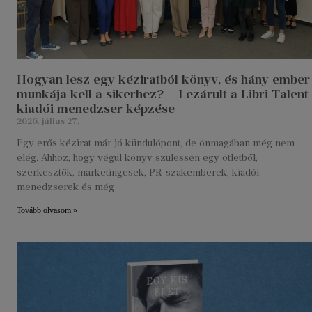
Hogyan lesz egy kéziratból könyv, és hány ember
munkája kell a sikerhez? – Lezárult a Libri Talent
kiadói menedzser képzése
2026. július 27.
Egy erős kézirat már jó kiindulópont, de önmagában még nem
elég. Ahhoz, hogy végül könyv szülessen egy ötletből,
szerkesztők, marketingesek, PR-szakemberek, kiadói
menedzserek és még
Tovább olvasom »