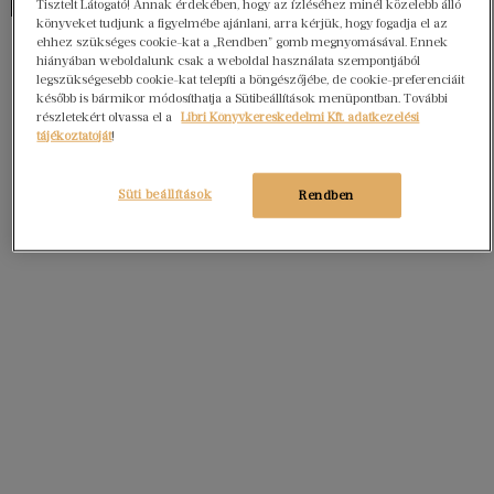
Tisztelt Látogató! Annak érdekében, hogy az ízléséhez minél közelebb álló
könyveket tudjunk a figyelmébe ajánlani, arra kérjük, hogy fogadja el az
ehhez szükséges cookie-kat a „Rendben” gomb megnyomásával. Ennek
hiányában weboldalunk csak a weboldal használata szempontjából
legszükségesebb cookie-kat telepíti a böngészőjébe, de cookie-preferenciáit
később is bármikor módosíthatja a Sütibeállítások menüpontban. További
részletekért olvassa el a
Libri Könyvkereskedelmi Kft. adatkezelési
tájékoztatóját
!
Süti beállítások
Rendben