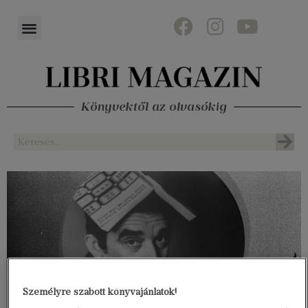
Könyvektől az olvasókig
Személyre szabott könyvajánlatok!