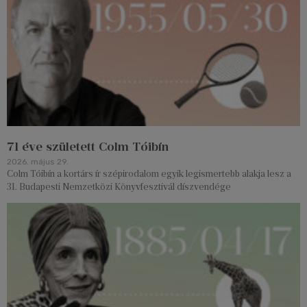
71 éve született Colm Tóibín
2026. május 29.
Colm Tóibín a kortárs ír szépirodalom egyik legismertebb alakja lesz a
31. Budapesti Nemzetközi Könyvfesztivál díszvendége