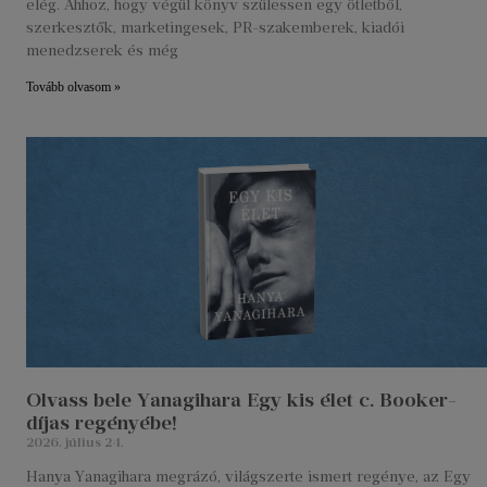
elég. Ahhoz, hogy végül könyv szülessen egy ötletből,
szerkesztők, marketingesek, PR-szakemberek, kiadói
menedzserek és még
Tovább olvasom »
Olvass bele Yanagihara Egy kis élet c. Booker-
díjas regényébe!
2026. július 24.
Hanya Yanagihara megrázó, világszerte ismert regénye, az Egy