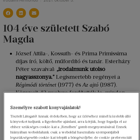
Irodalmi Hírmondó
2021. október 5.
104 éve született Szabó
Magda
József Attila-, Kossuth- és Prima Primissima
díjas író, költő, műfordító és tanár. Esterházy
Péter szavaival:
„irodalmunk utolsó
nagyasszonya.”
Legismertebb regényei a
(1977) és
(1987).
Régimódi történet
Az ajtó
Könyveit 42 nyelvre fordították le, minden
idők egyik legsikeresebb magyar szerzőjeként
tartják számon.
Személyre szabott könyvajánlatok!
30 évesen kezdett írni. Első verseskötete, a
Tisztelt Látogató! Annak érdekében, hogy az ízléséhez minél közelebb álló
könyveket tudjunk a figyelmébe ajánlani, arra kérjük, hogy fogadja el az
1947-ben jelent meg, aminek
Bárány
ehhez szükséges cookie-kat a „Rendben” gomb megnyomásával. Ennek
elismeréseként 1949-ben neki ítélték oda az
hiányában weboldalunk csak a weboldal használata szempontjából
legszükségesebb cookie-kat telepíti a böngészőjébe, de cookie-preferenciáit
utolsó Baumgarten-díjat. Alig néhány órával