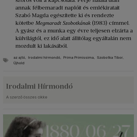
szoros volt a kapcsolata. Férje halála után
annak félbemaradt naplóit és emlékiratait
Szabó Magda egészítette ki és rendezte
kötetbe
(1983) címmel.
Megmaradt Szobotkának
A gyász és a munka egy évre teljesen elzárta a
külvilágtól, ez idő alatt állítólag egyáltalán nem
mozdult ki lakásából.
az ajtó
,
Irodalmi hírmondó
,
Prima Primissima
,
Szobotka Tibor
,
Újhold
Irodalmi Hírmondó
A szerző összes cikke