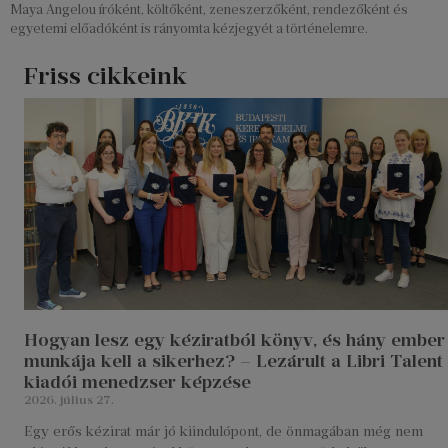
Maya Angelou íróként, költőként, zeneszerzőként, rendezőként és
egyetemi előadóként is rányomta kézjegyét a történelemre.
Friss cikkeink
Hogyan lesz egy kéziratból könyv, és hány ember
munkája kell a sikerhez? – Lezárult a Libri Talent
kiadói menedzser képzése
2026. július 27.
Egy erős kézirat már jó kiindulópont, de önmagában még nem