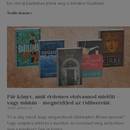
kis élet új kiadásban jelent meg a Jelenkor Kiadónál.
Tovább olvasom »
Pár könyv, amit érdemes elolvasnod mielőtt –
vagy miután – megnéz(t)ed az Odüsszeiát.
2026. július 22.
Te is alig várod, hogy megnézhesd Christopher Nolan eposzát?
Vagy szájtátva jöttél ki a moziból, és szeretnél még mélyebbre
ásni a témában? Íme öt könyv,