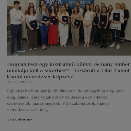
Hogyan lesz egy kéziratból könyv, és hány ember
munkája kell a sikerhez? – Lezárult a Libri Talent
kiadói menedzser képzése
2026. július 27.
Egy erős kézirat már jó kiindulópont, de önmagában még nem
elég. Ahhoz, hogy végül könyv szülessen egy ötletből,
szerkesztők, marketingesek, PR-szakemberek, kiadói
menedzserek és még
Tovább olvasom »