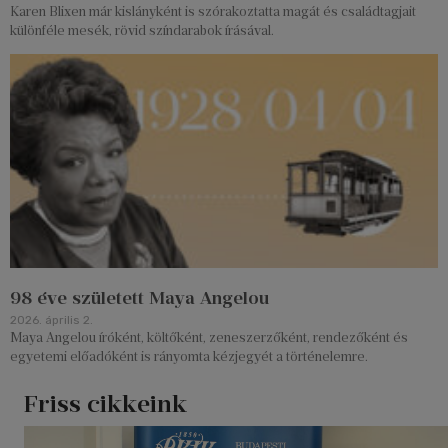
Karen Blixen már kislányként is szórakoztatta magát és családtagjait
különféle mesék, rövid színdarabok írásával.
98 éve született Maya Angelou
2026. április 2.
Maya Angelou íróként, költőként, zeneszerzőként, rendezőként és
egyetemi előadóként is rányomta kézjegyét a történelemre.
Friss cikkeink