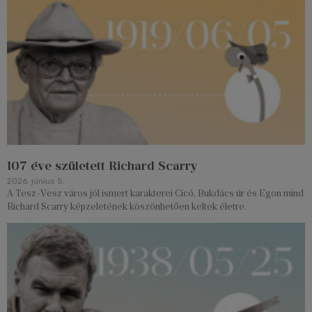
107 éve született Richard Scarry
2026. június 5.
A Tesz-Vesz város jól ismert karakterei Cicó, Bukdács úr és Egon mind
Richard Scarry képzeletének köszönhetően keltek életre.