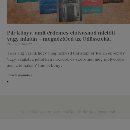
Pár könyv, amit érdemes elolvasnod mielőtt –
vagy miután – megnéz(t)ed az Odüsszeiát.
2026. július 22.
Te is alig várod, hogy megnézhesd Christopher Nolan eposzát?
Vagy szájtátva jöttél ki a moziból, és szeretnél még mélyebbre
ásni a témában? Íme öt könyv,
Tovább olvasom »
© Libri Könyvkereskedelmi Kft. Minden jog fenntartva!