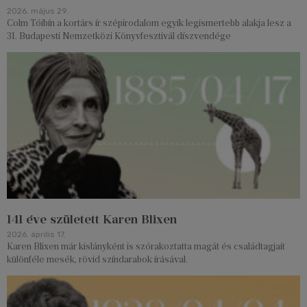
2026. május 29.
Colm Tóibín a kortárs ír szépirodalom egyik legismertebb alakja lesz a
31. Budapesti Nemzetközi Könyvfesztivál díszvendége
141 éve született Karen Blixen
2026. április 17.
Karen Blixen már kislányként is szórakoztatta magát és családtagjait
különféle mesék, rövid színdarabok írásával.