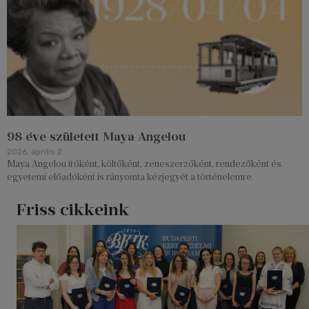
98 éve született Maya Angelou
2026. április 2.
Maya Angelou íróként, költőként, zeneszerzőként, rendezőként és
egyetemi előadóként is rányomta kézjegyét a történelemre.
Friss cikkeink