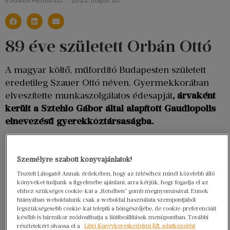
Irodalmi Hírmondó
2025. május 20.
89 éve született Orbán Ottó
A magyar költő, műfordító Budapesten született
eredetileg Szauer Ottó néven. Gyermekkorában
elveszítette munkaszolgálatos édesapját
, árvaként
került a Sztehlo Gábor által alapított Gaudiopolis
elnevezésű gyerekköztársaságba.
Egészen fiatalon kezdett verseket írni, költeményei
alapján csodagyereknek tartották. Habár már 1954-
Személyre szabott könyvajánlatok!
ben jelentkezett az ELTE Bölcsészettudományi
Tisztelt Látogató! Annak érdekében, hogy az ízléséhez minél közelebb álló
Karára, csak 1956-ban vették fel, ám egy hosszúra
könyveket tudjunk a figyelmébe ajánlani, arra kérjük, hogy fogadja el az
nyúlt betegség következtében csupán három
ehhez szükséges cookie-kat a „Rendben” gomb megnyomásával. Ennek
hiányában weboldalunk csak a weboldal használata szempontjából
szemesztert járt végig, ezután nem folytatta a
legszükségesebb cookie-kat telepíti a böngészőjébe, de cookie-preferenciáit
tanulmányait, diplomát nem szerzett. Innentől
később is bármikor módosíthatja a Sütibeállítások menüpontban. További
részletekért olvassa el a
Libri Könyvkereskedelmi Kft. adatkezelési