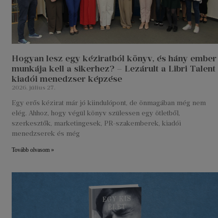
Hogyan lesz egy kéziratból könyv, és hány ember
munkája kell a sikerhez? – Lezárult a Libri Talent
kiadói menedzser képzése
2026. július 27.
Egy erős kézirat már jó kiindulópont, de önmagában még nem
elég. Ahhoz, hogy végül könyv szülessen egy ötletből,
szerkesztők, marketingesek, PR-szakemberek, kiadói
menedzserek és még
Tovább olvasom »