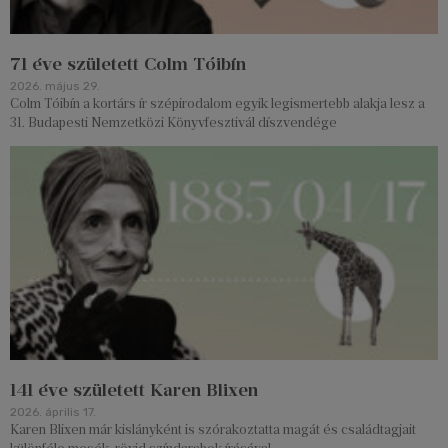
71 éve született Colm Tóibín
2026. május 29.
Colm Tóibín a kortárs ír szépirodalom egyik legismertebb alakja lesz a
31. Budapesti Nemzetközi Könyvfesztivál díszvendége
141 éve született Karen Blixen
2026. április 17.
Karen Blixen már kislányként is szórakoztatta magát és családtagjait