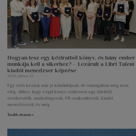
Hogyan lesz egy kéziratból könyv, és hány ember
munkája kell a sikerhez? – Lezárult a Libri Talent
kiadói menedzser képzése
2026. július 27.
Egy erős kézirat már jó kiindulópont, de önmagában még nem
elég. Ahhoz, hogy végül könyv szülessen egy ötletből,
szerkesztők, marketingesek, PR-szakemberek, kiadói
menedzserek és még
Tovább olvasom »