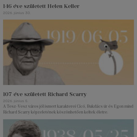
146 éve született Helen Keller
2026. június 30.
107 éve született Richard Scarry
2026. június 5.
A Tesz-Vesz város jól ismert karakterei Cicó, Bukdács úr és Egon mind
Richard Scarry képzeletének köszönhetően keltek életre.