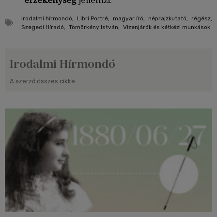
érzékenység
jellemzi.
Irodalmi hírmondó
,
Libri Portré
,
magyar író
,
néprajzkutató
,
régész
,
Szegedi Híradó
,
Tömörkény István
,
Vizenjárók és kétkézi munkások
Irodalmi Hírmondó
A szerző összes cikke