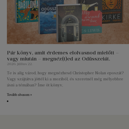
Pár könyv, amit érdemes elolvasnod mielőtt –
vagy miután – megnéz(t)ed az Odüsszeiát.
2026. július 22.
Te is alig várod, hogy megnézhesd Christopher Nolan eposzát?
Vagy szájtátva jöttél ki a moziból, és szeretnél még mélyebbre
ásni a témában? Íme öt könyv,
Tovább olvasom »