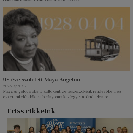
különféle mesék, rövid színdarabok írásával.
98 éve született Maya Angelou
2026. április 2.
Maya Angelou íróként, költőként, zeneszerzőként, rendezőként és
egyetemi előadóként is rányomta kézjegyét a történelemre.
Friss cikkeink