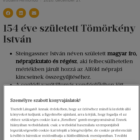
Irodalmi Hírmondó
2020. december 21.
154 éve született Tömörkény
István
Steingassner István néven született
magyar író,
néprajzkutató és régész
, aki felbecsülhetetlen
mértékben járult hozzá az Alföld néprajzi
kincseinek összegyűjtéséhez.
A ceglédi vasútállomás vendéglőjében jött
világra, amit akkor
német származású apja
üzemeltetett. Kezdetben – köszönhetően szülei
Személyre szabott könyvajánlatok!
kiváló üzleti érzékének – a család
Tisztelt Látogató! Annak érdekében, hogy az ízléséhez minél közelebb álló
könyveket tudjunk a figyelmébe ajánlani, arra kérjük, hogy fogadja el az
meglehetősen jó anyagi körülmények között
ehhez szükséges cookie-kat a „Rendben” gomb megnyomásával. Ennek
élt, amikor azonban a szerző 16 éves volt,
hiányában weboldalunk csak a weboldal használata szempontjából
legszükségesebb cookie-kat telepíti a böngészőjébe, de cookie-preferenciáit
elvesztették vagyonuk nagy részét, ő pedig
később is bármikor módosíthatja a Sütibeállítások menüpontban. További
abbahagyta gimnázium tanulmányait, és