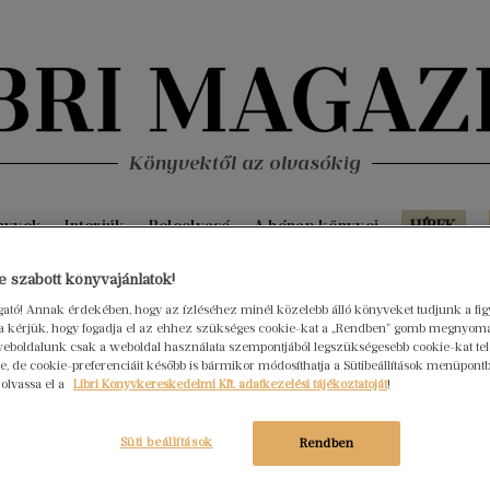
Könyvektől az olvasókig
nyvek
Interjúk
Beleolvasó
A hónap könyvei
HÍREK
 szabott könyvajánlatok!
Fris
ogató! Annak érdekében, hogy az ízléséhez minél közelebb álló könyveket tudjunk a fi
rra kérjük, hogy fogadja el az ehhez szükséges cookie-kat a „Rendben” gomb megnyom
eboldalunk csak a weboldal használata szempontjából legszükségesebb cookie-kat tele
, de cookie-preferenciáit később is bármikor módosíthatja a Sütibeállítások menüpont
 olvassa el a
Libri Könyvkereskedelmi Kft. adatkezelési tájékoztatóját
!
Süti beállítások
Rendben