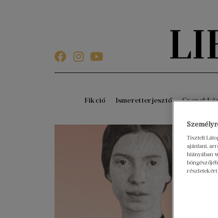
Fikció
Ismeretterjesztő
Gyerekkö
Személyre
Tisztelt Lát
ajánlani, a
hiányában w
böngészőjébe
részletekért