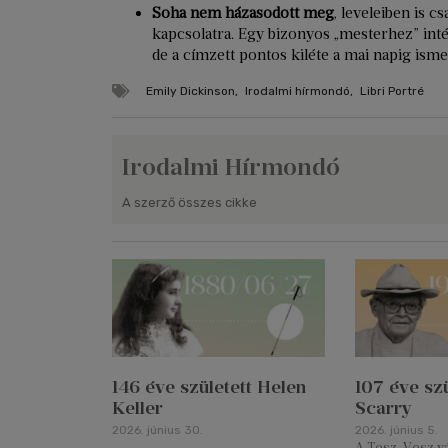
Soha nem házasodott meg
, leveleiben is 
kapcsolatra. Egy bizonyos „mesterhez” int
de a címzett pontos kiléte a mai napig isme
Emily Dickinson
,
Irodalmi hírmondó
,
Libri Portré
Irodalmi Hírmondó
A szerző összes cikke
146 éve született Helen
107 éve szü
Keller
Scarry
2026. június 30.
2026. június 5.
A Tesz-Vesz vár