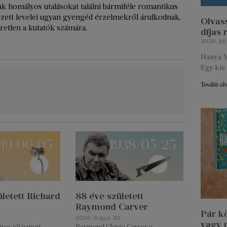
csak homályos utalásokat találni bármiféle romantikus
ézett levelei ugyan gyengéd érzelmekről árulkodnak,
Olvass
retlen a kutatók számára.
díjas
2026. júl
Hanya Y
Egy kis 
Tovább ol
letett Richard
88 éve született
Raymond Carver
Pár k
2026. május 30.
vagy 
os jól ismert
Raymond Clevie Carver a