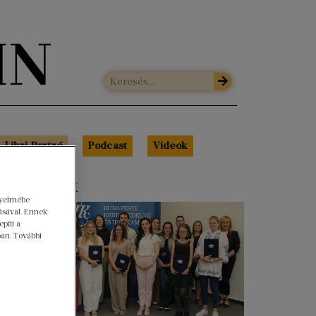
Libri Portré
Podcast
Videók
s cikkeink
gyelmébe
ásával. Ennek
píti a
ban. További