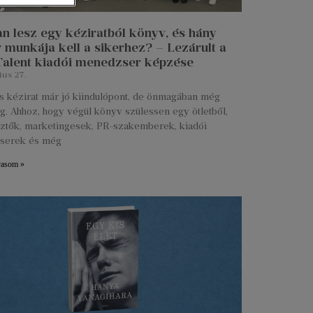
n lesz egy kéziratból könyv, és hány
 munkája kell a sikerhez? – Lezárult a
 Talent kiadói menedzser képzése
ius 27.
s kézirat már jó kiindulópont, de önmagában még
g. Ahhoz, hogy végül könyv szülessen egy ötletből,
ztők, marketingesek, PR-szakemberek, kiadói
serek és még
vasom »