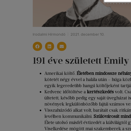
Irodalmi Hírmondó
2021. december 10.
191 éve született Emil
Amerikai költő.
Életében mindössze néhány
kötetét négy évvel a halála után – húga köz
egyik legeredetibb hangú költőjeként tartj
Kedvenc időtöltése a
kertészkedés
volt. Cs
ültetett, később pedig egy saját üvegházat i
növények legkülönbözőbb fajtái számos vers
Visszahúzódó alkat volt, barátait csak ritká
levélben kommunikálni.
Szülővárosát mind
Élete utolsó másfél évtizedét a külvilágtól g
Viselkedése mögött mai szakemberek a szor