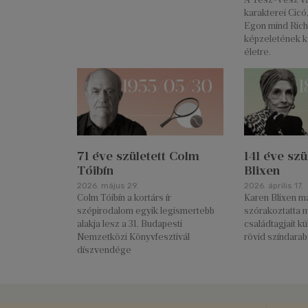
karakterei Cicó
Egon mind Rich
képzeletének k
életre.
71 éve született Colm
141 éve szü
Tóibín
Blixen
2026. május 29.
2026. április 17.
Colm Tóibín a kortárs ír
Karen Blixen má
szépirodalom egyik legismertebb
szórakoztatta 
alakja lesz a 31. Budapesti
családtagjait k
Nemzetközi Könyvfesztivál
rövid színdarab
díszvendége