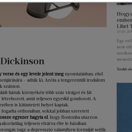
Hogya
ember
Libri
2026. júl
Egy erő
nem elé
szerkes
y Dickinson
menedz
Tovább ol
 verse és egy levele jelent meg
nyomtatásban, első
benjárására – adták ki. Azóta a tengerentúli irodalom
ák számon.
aládi házuk környékén több száz virágot és fát
s létrehozott, amit teljesen egyedül gondozott. A
ében is kitüntetett helyet kaptak.
n fogadta otthonában, sokkal jobban szeretett
össze egyszer hagyta el
, hogy Bostonba utazzon.
yakorlatilag teljesen elzárva élte le házában.
ongás vagy a depresszió valamilyen formáját sejtik.