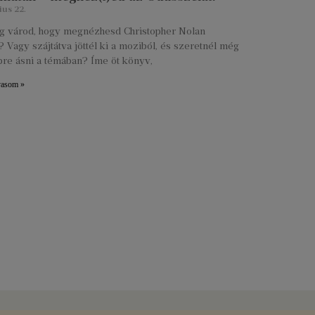
ius 22.
lig várod, hogy megnézhesd Christopher Nolan
 Vagy szájtátva jöttél ki a moziból, és szeretnél még
re ásni a témában? Íme öt könyv,
vasom »