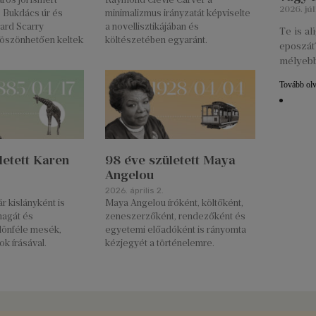
2026. júl
, Bukdács úr és
minimalizmus irányzatát képviselte
ard Scarry
a novellisztikájában és
Te is a
öszönhetően keltek
költészetében egyaránt.
eposzát?
mélyebb
Tovább ol
letett Karen
98 éve született Maya
Angelou
2026. április 2.
r kislányként is
Maya Angelou íróként, költőként,
magát és
zeneszerzőként, rendezőként és
ülönféle mesék,
egyetemi előadóként is rányomta
ok írásával.
kézjegyét a történelemre.