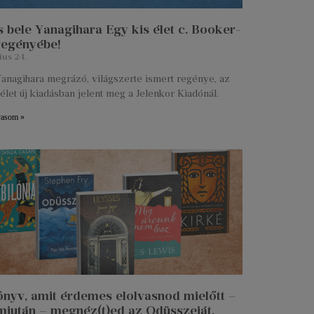
 bele Yanagihara Egy kis élet c. Booker-
 regényébe!
ius 24.
anagihara megrázó, világszerte ismert regénye, az
élet új kiadásban jelent meg a Jelenkor Kiadónál.
vasom »
önyv, amit érdemes elolvasnod mielőtt –
miután – megnéz(t)ed az Odüsszeiát.