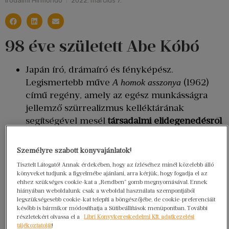
Irodalmi Hírmondó
2022. március 7.
98 éve született Abe Kóbó
Japán író, drámaíró és fényképész.
Legismertebb műve
(1962)
A homok asszonya
című regény, amely az egész munkásságra
jellemző szürrealizmus kelléktárának
segítségével mesél
társadalmi elidegenedésről
és az emberi lélek alkalmazkodóképességéről.
Irodalmi példaképei Franz Kafka, Samuel
Személyre szabott könyvajánlatok!
Beckett, Edgar Allan Poe és Dosztojevszkij
Tisztelt Látogató! Annak érdekében, hogy az ízléséhez minél közelebb álló
voltak, hatásuk sok művében tetten érhető.
könyveket tudjunk a figyelmébe ajánlani, arra kérjük, hogy fogadja el az
ehhez szükséges cookie-kat a „Rendben” gomb megnyomásával. Ennek
Orvosi egyetemre járt
, de állítása szerint csak
hiányában weboldalunk csak a weboldal használata szempontjából
azért, mert a második világháború alatt
legszükségesebb cookie-kat telepíti a böngészőjébe, de cookie-preferenciáit
később is bármikor módosíthatja a Sütibeállítások menüpontban. További
egyedül az orvostanhallgatók mentesültek a
részletekért olvassa el a
Libri Könyvkereskedelmi Kft. adatkezelési
katonai szolgálat alól. „Az összes barátom, aki
tájékoztatóját
!