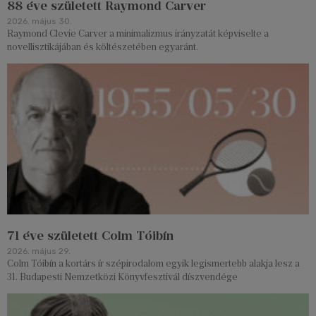
88 éve született Raymond Carver
2026. május 30.
Raymond Clevie Carver a minimalizmus irányzatát képviselte a
novellisztikájában és költészetében egyaránt.
71 éve született Colm Tóibín
2026. május 29.
Colm Tóibín a kortárs ír szépirodalom egyik legismertebb alakja lesz a
31. Budapesti Nemzetközi Könyvfesztivál díszvendége