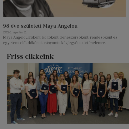
98 éve született Maya Angelou
2026. április 2.
Maya Angelou íróként, költőként, zeneszerzőként, rendezőként és
egyetemi előadóként is rányomta kézjegyét a történelemre.
Friss cikkeink