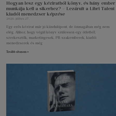
Hogyan lesz egy kéziratból könyv, és hány ember
munkája kell a sikerhez? – Lezárult a Libri Talent
kiadói menedzser képzése
2026. július 27.
Egy erős kézirat már jó kiindulópont, de önmagában még nem
elég. Ahhoz, hogy végül könyv szülessen egy ötletből,
szerkesztők, marketingesek, PR-szakemberek, kiadói
menedzserek és még
Tovább olvasom »