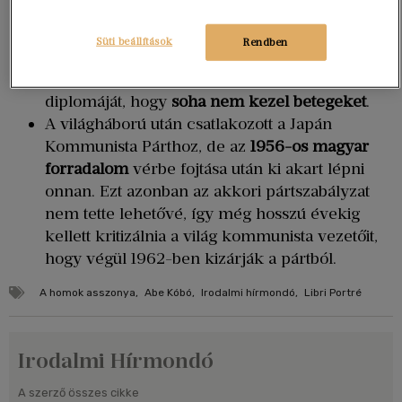
bölcsészkarra ment, meghalt a háborúban” –
nyilatkozta.
Süti beállítások
Rendben
Akadémiai teljesítményére jellemző, hogy
állítólag csak azzal a feltétellel vehette át a
diplomáját, hogy
soha nem kezel betegeket
.
A világháború után csatlakozott a Japán
Kommunista Párthoz, de az
1956-os magyar
forradalom
vérbe fojtása után ki akart lépni
onnan. Ezt azonban az akkori pártszabályzat
nem tette lehetővé, így még hosszú évekig
kellett kritizálnia a világ kommunista vezetőit,
hogy végül 1962-ben kizárják a pártból.
A homok asszonya
,
Abe Kóbó
,
Irodalmi hírmondó
,
Libri Portré
Irodalmi Hírmondó
A szerző összes cikke