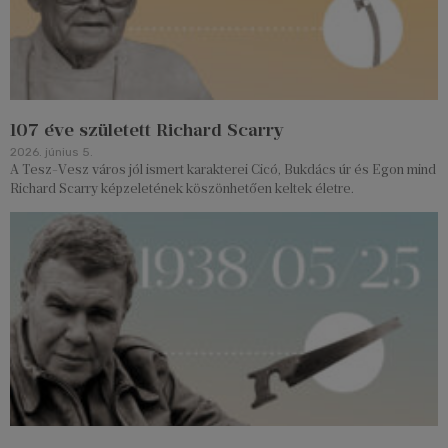
107 éve született Richard Scarry
2026. június 5.
A Tesz-Vesz város jól ismert karakterei Cicó, Bukdács úr és Egon mind
Richard Scarry képzeletének köszönhetően keltek életre.