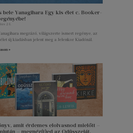
 bele Yanagihara Egy kis élet c. Booker-
 regényébe!
ius 24.
anagihara megrázó, világszerte ismert regénye, az
élet új kiadásban jelent meg a Jelenkor Kiadónál.
vasom »
önyv, amit érdemes elolvasnod mielőtt –
miután – megnéz(t)ed az Odüsszeiát.