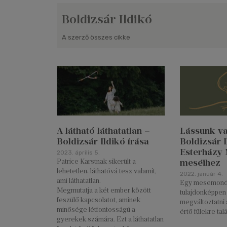
Boldizsár Ildikó
A szerző összes cikke
A látható láthatatlan –
Lássunk val
Boldizsár Ildikó írása
Boldizsár I
Esterházy 
2023. április 5.
meséihez
Patrice Karstnak sikerült a
lehetetlen: láthatóvá tesz valamit,
2022. január 4.
ami láthatatlan.
Egy mesemond
Megmutatja a két ember között
tulajdonképpen 
feszülő kapcsolatot, aminek
megváltoztatni 
minősége létfontosságú a
értő fülekre tal
gyerekek számára. Ezt a láthatatlan