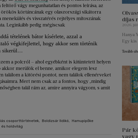
 feltörő vágy megunhatatlan és pontos leírása, az
y örökös körtáncának egy olaszországi sikátorra
Olvass
a, a menekülés és visszatérés rejtélyes mítoszának
díjas
zata. Leginkább pedig mégiscsak
2026. júl
Hanya Y
á tételének bátor kísérlete, azzal a
Egy kis 
taló végkifejlettel, hogy akkor sem történik
m sikerül…
Tovább ol
szem a polcról – ahol egyébként is kitüntetett helyen
bb akkor merülök el benne, amikor elegem lesz
 találom a kitörési pontot, nem találok ellenérveket
fogásaimra. Mert nem csak az a fontos, hogy „mindig
nőségben talál rám az, amire annyira vágyom, s amit
iás csoporttörténetek
,
Boldizsár Ildikó
,
Hamupipőke
 és holdvilág
Pár k
vagy 