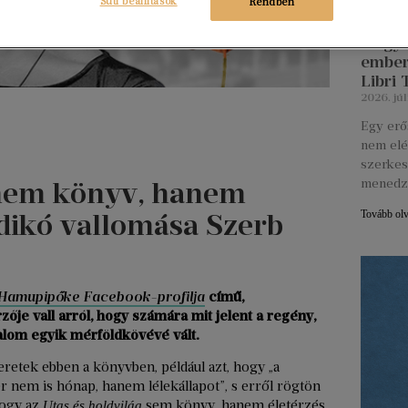
Süti beállítások
Rendben
Hogya
ember
Libri
2026. júl
Egy erő
nem elé
szerkes
 nem könyv, hanem
menedz
Ildikó vallomása Szerb
Tovább ol
Hamupipőke Facebook-profilja
című,
je vall arról, hogy számára mit jelent a regény,
lom egyik mérföldkövévé vált.
retek ebben a könyvben, például azt, hogy „a
 nem is hónap, hanem lélekállapot”, s erről rögtön
hogy az
sem könyv, hanem életérzés.
Utas és holdvilág