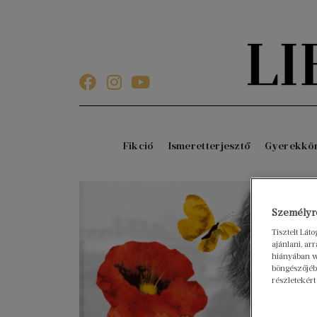
Fikció
Ismeretterjesztő
Gyerekkö
Személyre
Tisztelt Lát
ajánlani, a
hiányában w
böngészőjébe
részletekért