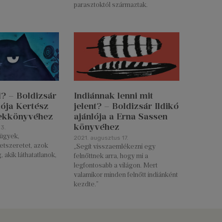
parasztoktól származtak.
l? – Boldizsár
Indiánnak lenni mit
lója Kertész
jelent? – Boldizsár Ildikó
rekkönyvéhez
ajánlója a Erna Sassen
könyvéhez
3.
vügyek,
2021. augusztus 17.
etszeretet, azok
„Segít visszaemlékezni egy
, akik láthatatlanok,
felnőttnek arra, hogy mi a
legfontosabb a világon. Mert
valamikor minden felnőtt indiánként
kezdte.”