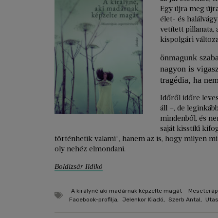
Egy újra meg újra
élet- és halálvág
vetített pillanat
kispolgári válto
önmagunk szabadd
nagyon is vigasz
tragédia, ha ne
Időről időre leve
áll –, de leginká
mindenből, és nem
saját kisstílű ki
történhetik valami”, hanem az is, hogy milyen mi
oly nehéz elmondani.
Boldizsár Ildikó
A királyné aki madárnak képzelte magát – Meseteráp
Facebook-profilja
,
Jelenkor Kiadó
,
Szerb Antal
,
Utas