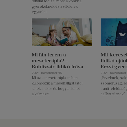
fonalat fedi fel most a könyv a
gyerekeknek és szülőknek
egyaránt.
Mi fán terem a
Mit kerese
meseterápia? –
Ildikó aján
Boldizsár Ildikó írása
Erzsi gye
2021. november 15.
2021. november 
Mi az a meseterápia, miben
„Érzelmek, szí
különbözik a mesehallgatástól,
szomorúság, él
kinek, mikor és hogyan lehet
iránti felelősség
alkalmazni.
hallhatatlanok”