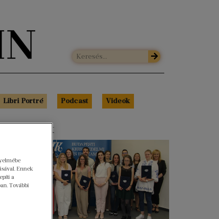
Libri Portré
Podcast
Videók
s cikkeink
gyelmébe
ásával. Ennek
píti a
ban. További