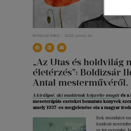
Boldizsár Ildikó
2020. június 26.
„Az Utas és holdvilág
életérzés”: Boldizsár 
Antal mesterművéről.
A királyné, aki madárnak képzelte magát
és a
meseterápiás eseteket bemutató könyvek szerző
amely 1937-es megjelenése óta a magyar iroda
Sok mondatot sze
londoni november
az jut eszembe, 