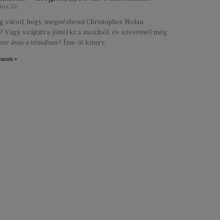
ius 22.
lig várod, hogy megnézhesd Christopher Nolan
 Vagy szájtátva jöttél ki a moziból, és szeretnél még
re ásni a témában? Íme öt könyv,
vasom »