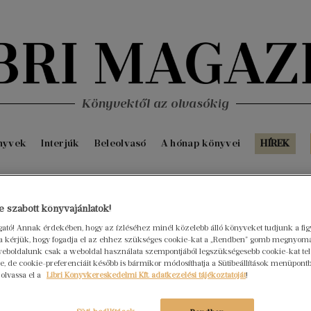
Könyvektől az olvasókig
nyvek
Interjúk
Beleolvasó
A hónap könyvei
HÍREK
Fris
 szabott könyvajánlatok!
ogató! Annak érdekében, hogy az ízléséhez minél közelebb álló könyveket tudjunk a fi
rra kérjük, hogy fogadja el az ehhez szükséges cookie-kat a „Rendben” gomb megnyom
eboldalunk csak a weboldal használata szempontjából legszükségesebb cookie-kat tele
, de cookie-preferenciáit később is bármikor módosíthatja a Sütibeállítások menüpont
 olvassa el a
Libri Könyvkereskedelmi Kft. adatkezelési tájékoztatóját
!