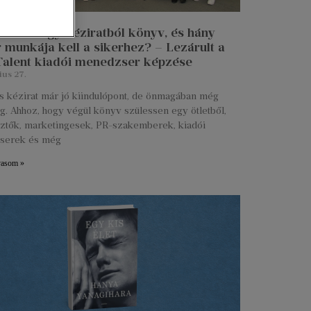
n lesz egy kéziratból könyv, és hány
 munkája kell a sikerhez? – Lezárult a
 Talent kiadói menedzser képzése
ius 27.
s kézirat már jó kiindulópont, de önmagában még
g. Ahhoz, hogy végül könyv szülessen egy ötletből,
ztők, marketingesek, PR-szakemberek, kiadói
serek és még
vasom »