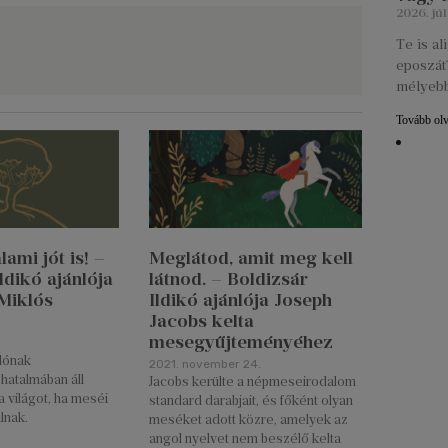
2026. júl
Te is a
eposzát?
mélyebb
Tovább ol
ami jót is! –
Meglátod, amit meg kell
ldikó ajánlója
látnod. – Boldizsár
Miklós
Ildikó ajánlója Joseph
Jacobs kelta
mesegyűjteményéhez
ónak
2021. november 24.
hatalmában áll
Jacobs kerülte a népmeseirodalom
a világot, ha meséi
standard darabjait, és főként olyan
álnak.
meséket adott közre, amelyek az
angol nyelvet nem beszélő kelta