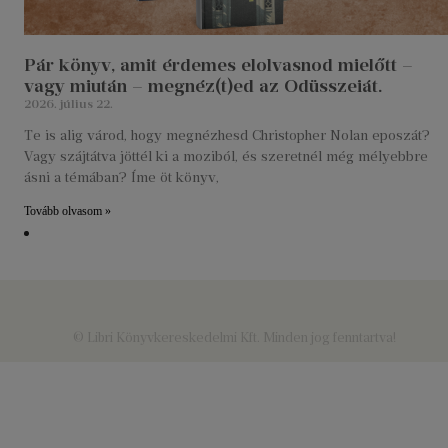
Pár könyv, amit érdemes elolvasnod mielőtt –
vagy miután – megnéz(t)ed az Odüsszeiát.
2026. július 22.
Te is alig várod, hogy megnézhesd Christopher Nolan eposzát?
Vagy szájtátva jöttél ki a moziból, és szeretnél még mélyebbre
ásni a témában? Íme öt könyv,
Tovább olvasom »
© Libri Könyvkereskedelmi Kft. Minden jog fenntartva!