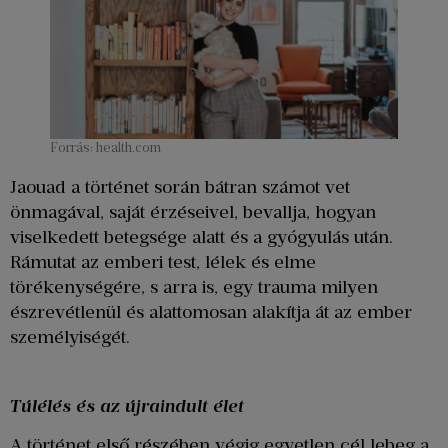
Forrás: health.com
Jaouad a történet során bátran számot vet
önmagával, saját érzéseivel, bevallja, hogyan
viselkedett betegsége alatt és a gyógyulás után.
Rámutat az emberi test, lélek és elme
törékenységére, s arra is, egy trauma milyen
észrevétlenül és alattomosan alakítja át az ember
személyiségét.
Túlélés és az újraindult élet
A történet első részében végig egyetlen cél lebeg a