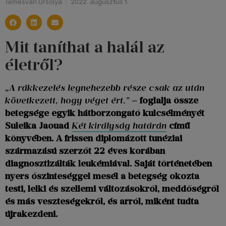
Temesvári Orsolya
2022. augusztus 1.
Mit taníthat a halál az
életről?
„A rákkezelés legnehezebb része csak az után
következett, hogy véget ért.”
– foglalja össze
betegsége egyik hátborzongató kulcsélményét
Suleika Jaouad
Két királyság határán
című
könyvében. A frissen diplomázott tunéziai
származású szerzőt 22 éves korában
diagnosztizálták leukémiával. Saját történetében
nyers őszinteséggel mesél a betegség okozta
testi, lelki és szellemi változásokról, meddőségről
és más veszteségekről, és arról, miként tudta
újrakezdeni.