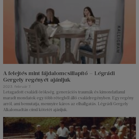
A felejtés mint fájdalomcsillapító – Légrádi
Gergely regényét ajánljuk
2023. február 7.
Letagadott családi örökség, generációs traumák és kimondatlanul
maradt mondatok egy több rétegből álló családregényben. Egy regény
arról, ami bemutatja, mennyire káros az elhallgatás. Légrádi Gergely
Alkalomadtán című kötetét ajánljuk.