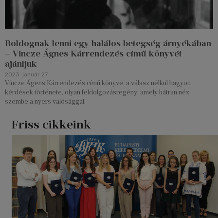
Boldognak lenni egy halálos betegség árnyékában
– Vincze Ágnes Kárrendezés című könyvét
ajánljuk
2023. január 27.
Vincze Ágens Kárrendezés című könyve, a válasz nélkül hagyott
kérdések története, olyan feldolgozásregény, amely bátran néz
szembe a nyers valósággal.
Friss cikkeink