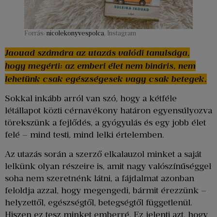
Forrás:
nicolekonyvespolca
, Instagram
Jaouad számára az utazás valódi tanulsága,
hogy megérti: az emberi élet nem bináris, nem
lehetünk csak egészségesek vagy csak betegek.
Sokkal inkább arról van szó, hogy a kétféle
létállapot közti cérnavékony határon egyensúlyozva
törekszünk a fejlődés, a gyógyulás és egy jobb élet
felé – mind testi, mind lelki értelemben.
Az utazás során a szerző elkalauzol minket a saját
lelkünk olyan részeire is, amit nagy valószínűséggel
soha nem szeretnénk látni, a fájdalmat azonban
feloldja azzal, hogy megengedi, bármit érezzünk –
helyzettől, egészségtől, betegségtől függetlenül.
Hiszen ez tesz minket emberré. Ez jelenti azt, hogy