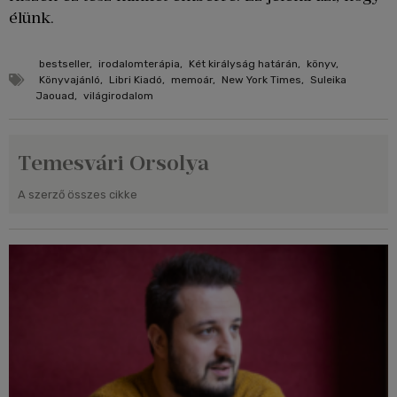
élünk.
bestseller
,
irodalomterápia
,
Két királyság határán
,
könyv
,
Könyvajánló
,
Libri Kiadó
,
memoár
,
New York Times
,
Suleika
Jaouad
,
világirodalom
Temesvári Orsolya
A szerző összes cikke