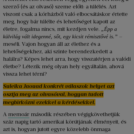
szerző (és az olvasó) szeme előtt: a túlélés. Azt
viszont csak a kórházból való elbocsátáskor értette
meg, hogy bár túlélte és lehetőséget kapott az
életre, fogalma nincs, mit kezdjen vele.
„Épp a
–
külvilág vált idegenné, sőt, egy kicsit rémisztővé is.”
meséli. Vajon hogyan áll az élethez és a
lehetőségekhez, aki szinte berendezkedett a
halálra? Képes lehet arra, hogy visszatérjen a valódi
életbe? Létezik még olyan hely egyáltalán, ahová
vissza lehet térni?
Suleika Jaouad konkrét válaszok helyet azt
osztja meg az olvasóval, hogyan tudott
megbirkózni ezekkel a kérdésekkel.
A
memoár
második részében végigkövethetjük
száz napig tartó amerikai körútjának élményeit, és
azt is, hogyan jutott egyre közelebb önmaga