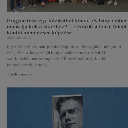
Hogyan lesz egy kéziratból könyv, és hány ember
munkája kell a sikerhez? – Lezárult a Libri Talent
kiadói menedzser képzése
2026. július 27.
Egy erős kézirat már jó kiindulópont, de önmagában még nem
elég. Ahhoz, hogy végül könyv szülessen egy ötletből,
szerkesztők, marketingesek, PR-szakemberek, kiadói
menedzserek és még
Tovább olvasom »