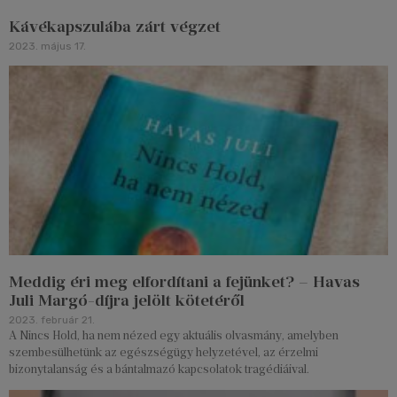
Kávékapszulába zárt végzet
2023. május 17.
Meddig éri meg elfordítani a fejünket? – Havas
Juli Margó-díjra jelölt kötetéről
2023. február 21.
A Nincs Hold, ha nem nézed egy aktuális olvasmány, amelyben
szembesülhetünk az egészségügy helyzetével, az érzelmi
bizonytalanság és a bántalmazó kapcsolatok tragédiáival.