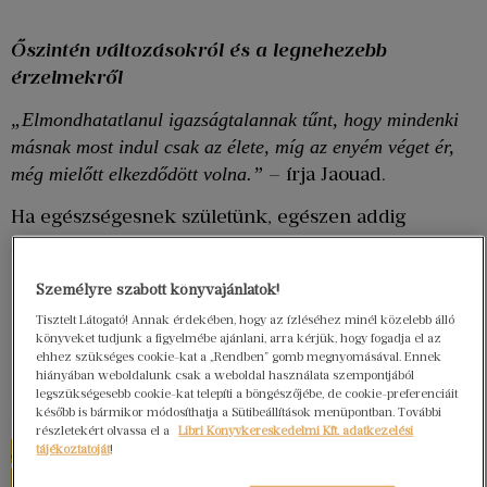
Őszintén változásokról és a legnehezebb
érzelmekről
„Elmondhatatlanul igazságtalannak tűnt, hogy mindenki
másnak most indul csak az élete, míg az enyém véget ér,
– írja Jaouad.
még mielőtt elkezdődött volna.”
Ha egészségesnek születünk, egészen addig
hajlamosak vagyunk elfeledkezni a testünkről,
amíg valami nagy baj nem történik vele.
Személyre szabott könyvajánlatok!
Természetesnek vesszük, hogy rendelkezésünkre
Tisztelt Látogató! Annak érdekében, hogy az ízléséhez minél közelebb álló
áll, mozog, fejlődik, befogadja az ételt. Ha azonban
könyveket tudjunk a figyelmébe ajánlani, arra kérjük, hogy fogadja el az
egy betegség következtében a testünk megszokott
ehhez szükséges cookie-kat a „Rendben” gomb megnyomásával. Ennek
hiányában weboldalunk csak a weboldal használata szempontjából
egyensúlya felborul, vele borul a saját világunk
legszükségesebb cookie-kat telepíti a böngészőjébe, de cookie-preferenciáit
rendje is.
később is bármikor módosíthatja a Sütibeállítások menüpontban. További
részletekért olvassa el a
Libri Könyvkereskedelmi Kft. adatkezelési
Suleika Jaouad története olyan változásokról
tájékoztatóját
!
szól, amelyek minden előzetes figyelmeztetés