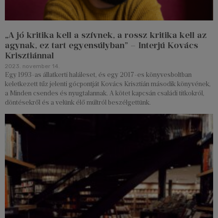
„A jó kritika kell a szívnek, a rossz kritika kell az
agynak, ez tart egyensúlyban” – Interjú Kovács
Krisztiánnal
2023. november 14.
Egy 1993-as állatkerti haláleset, és egy 2017-es könyvesboltban
keletkezett tűz jelenti gócpontját Kovács Krisztián második könyvének,
a Minden csendes és nyugtalannak. A kötet kapcsán családi titkokról,
döntésekről és a velünk élő múltról beszélgettünk.