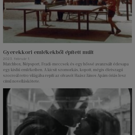
Gyerekkori emlékekből épített múlt
2023. február 1.
Matchbox, Népsport, Fradi-meccsek és egy hőssé avanzsált édesapa
egy kisfiú emlékeiben. A kicsit szomorkás, kopott, mégis életszagú
szocreál retro világába repíti az olvasót Haász János Apám óriás lesz
című novelláskötete.