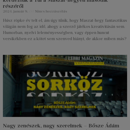
részéről
2024. január 8.
Nincs hozzászólás
Húsz röpke év telt el, ám úgy tűnik, hogy Maszat-hegy fantasztikus
világán nem fog az idő, ahogy a szerző játékos kreativitásán sem.
Humorban, nyelvi leleményességben, vagy éppen huncut
versikékben ez a kötet sem szenved hiányt, de akkor miben más?
Nagy zenészek, nagy szerelmek – Bősze Ádám