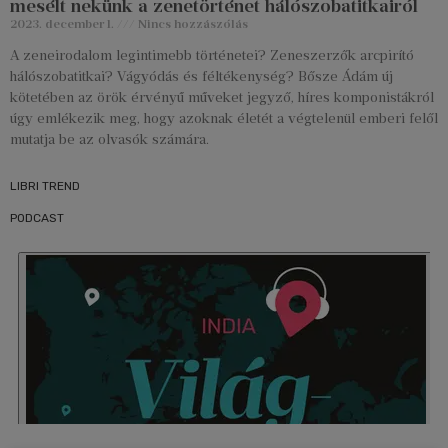
mesélt nekünk a zenetörténet hálószobatitkairól
2023. december 1.
Nincs hozzászólás
A zeneirodalom legintimebb történetei? Zeneszerzők arcpirító
hálószobatitkai? Vágyódás és féltékenység? Bősze Ádám új
kötetében az örök érvényű műveket jegyző, híres komponistákról
úgy emlékezik meg, hogy azoknak életét a végtelenül emberi felől
mutatja be az olvasók számára.
LIBRI TREND
PODCAST