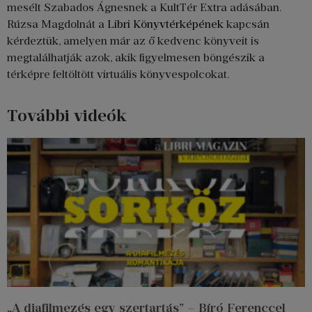
mesélt Szabados Ágnesnek a KultTér Extra adásában.
Rúzsa Magdolnát a
Libri Könyvtérképének
kapcsán
kérdeztük, amelyen már az ő kedvenc könyveit is
megtalálhatják azok, akik figyelmesen böngészik a
térképre feltöltött virtuális könyvespolcokat.
További videók
„A diafilmezés egy szertartás” – Bíró Ferenccel