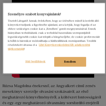
Személyre szabott könyvajánlatok!
Tisztelt Látogató! Annak érdekében, hogy az ízléséhez minél közelebb álló
könyveket tudjunk a figyelmébe ajánlani, arra kérjük, hogy fogadja el az
ehhez szükséges cookie-kat a „Rendben” gomb megnyomásával. Ennek
hiányában weboldalunk csak a weboldal használata szempontjából
legszükségesebb cookie-kat telepíti a böngészőjébe, de cookie-preferenciáit
később is bármikor módosíthatja a Sütibeállítások menüpontban. További
részletekért olvassa el a
Libri Könyvkereskedelmi Kft. adatkezelési
tájékoztatóját
!
Süti beállítások
Rendben
Rúzsa Magdolna énekesnő, az Angyalkert című zenés
mesekönyv szerzője olvasási szokásairól, az első
meghatározó könyvélményéről, a költészet fontosságáról
és egy-egy meghatározó olvasmány sorsfordító erejéről