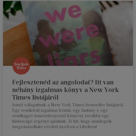
Fejlesztenéd az angolodat? Itt van
néhány izgalmas könyv a New York
Times listájáról
Ismét válogattunk a New York Times bestseller listájáról.
Egy rendkívül izgalmas krimit, egy fantasy-t, egy
rendhagyó ismeretterjesztő könyvet, továbbá egy
húsbavágó regényt ajánlunk. Jó hír, hogy mindegyik
megvásárolható eredeti nyelven a Libriben!