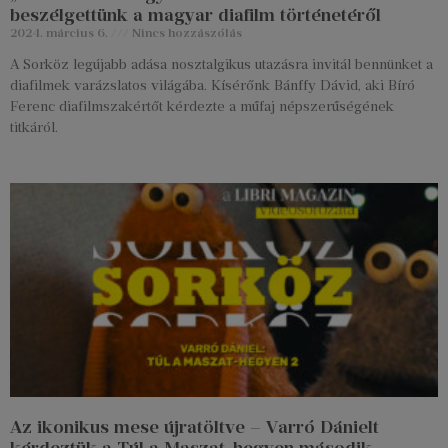
beszélgettünk a magyar diafilm történetéről
2024. március 6.
Nincs hozzászólás
A Sorköz legújabb adása nosztalgikus utazásra invitál bennünket a
diafilmek varázslatos világába. Kísérőnk Bánffy Dávid, aki Bíró
Ferenc diafilmszakértőt kérdezte a műfaj népszerűségének
titkáról.
Az ikonikus mese újratöltve – Varró Dánielt
kérdeztük a Túl a Maszat-hegyen második