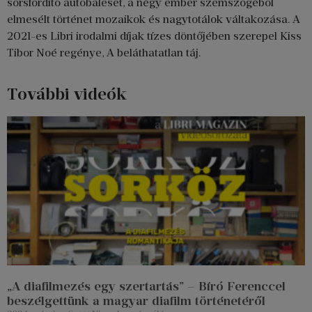
sorsfordító autóbaleset, a négy ember szemszögéből
elmesélt történet mozaikok és nagytotálok váltakozása. A
2021-es Libri irodalmi díjak tízes döntőjében szerepel Kiss
Tibor Noé regénye, A beláthatatlan táj.
További videók
„A diafilmezés egy szertartás” – Bíró Ferenccel
beszélgettünk a magyar diafilm történetéről