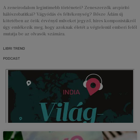
A zeneirodalom legintimebb történetei? Zeneszerzők arcpirító
hálószobatitkai? Vágyódás és féltékenység? Bősze Ádám új
kötetében az örök érvényű műveket jegyző, híres komponistákról
úgy emlékezik meg, hogy azoknak életét a végtelenül emberi felől
mutatja be az olvasók számára.
LIBRI TREND
PODCAST