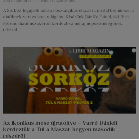
2024. március 6.
Nincs hozzászólás
A Sorköz legújabb adása nosztalgikus utazásra invitál bennünket a
diafilmek varázslatos világába. Kísérőnk Bánffy Dávid, aki Bíró
Ferenc diafilmszakértőt kérdezte a műfaj népszerűségének
titkáról.
Az ikonikus mese újratöltve – Varró Dánielt
kérdeztük a Túl a Maszat-hegyen második
részéről