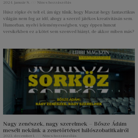
2024. január 8.
Nincs hozzászólás
Húsz röpke év telt el, ám úgy tűnik, hogy Maszat-hegy fantasztikus
világán nem fog az idő, ahogy a szerző játékos kreativitásán sem.
Humorban, nyelvi leleményességben, vagy éppen huncut
versikékben ez a kötet sem szenved hiányt, de akkor miben más?
Nagy zenészek, nagy szerelmek – Bősze Ádám
mesélt nekünk a zenetörténet hálószobatitkairól
2023. december 1.
Nincs hozzászólás