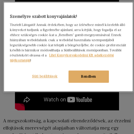
Személyre szabott könyvajánlatok!
Tisztelt Látogató! Annak érdekében, hogy az ízléséhez minél közelebb álló
könyveket tudjunk a figyelmébe ajánlani, arra kérjük, hogy fogadja el az
ehhez szükséges cookie-kat a „Rendben” gomb megnyomásával. Ennek
hiányában weboldalunk csak a weboldal használata szempontjából
legszükségesebb cookie-kat telepíti a böngészőjébe, de cookie-preferenciáit
később is bármikor módosíthatja a Sütibeállítások menüpontban. További
részletekért olvassa el a
Libri Könyvkereskedelmi Kft. adatkezelési
tájékoztatóját
!
Süti beállítások
Rendben
A megszokottság, a kapcsolati elrendeződések, az érzelmi
elfojtások merevségét alapjaiban változtatja meg egy