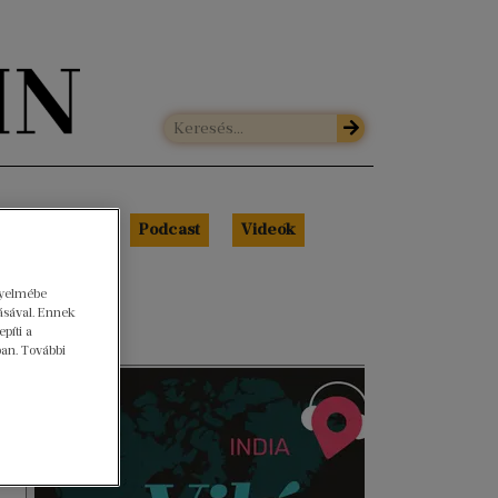
Libri Portré
Podcast
Videók
LIBRI TREND
gyelmébe
ásával. Ennek
PODCAST
píti a
ban. További