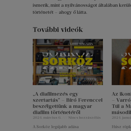
ismerik, mint a nyilvánosságot általában kerül
történetét – ahogy ő látta.
További videók
„A diafilmezés egy
Az ikon
szertartás” – Bíró Ferenccel
– Varró
beszélgettünk a magyar
Túl a M
diafilm történetéről
második
2024. március 6.
Nincs hozzászólás
2024. januá
A Sorköz legújabb adása
Húsz röpke