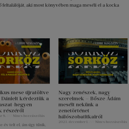
ő feltalálóját, aki most könyvében maga meséli el a kocka
ikus mese újratöltve
Nagy zenészek, nagy
 Dánielt kérdeztük a
szerelmek – Bősze Ádám
aszat-hegyen
mesélt nekünk a
 részéről
zenetörténet
hálószobatitkairól
r 8.
Nincs hozzászólás
2023. december 1.
Nincs hozzászólás
 év telt el, ám úgy tűnik,