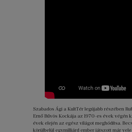
Szabados Ági a KultTér legújabb részében Ru
Ernő Bűvös Kockája az 1970-es évek végén ker
évek elején az egész világot meghódítsa. Bec
körülbelül egymilliárd ember játszott már vel