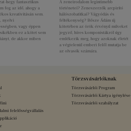
at-hegy fantasztikus
A zeneirodalom legintimebb
m fog az idő, ahogy a
történetei? Zeneszerzők arcpirító
ékos kreativitásán sem.
hálószobatitkai? Vágyódás és
 nyelvi
féltékenység? Bősze Ádám új
sségben, vagy éppen
kötetében az örök érvényű műveket
rsikékben ez a kötet sem
jegyző, híres komponistákról úgy
iányt, de akkor miben
emlékezik meg, hogy azoknak életét
a végtelenül emberi felől mutatja be
az olvasók számára.
Törzsvásárlóknak
l
Törzsvásárlói Program
k
Törzsvásárlói Kártya igénylése
Mini
Törzsvásárlói szabályzat
almi felelősségvállalás
applikáció
r