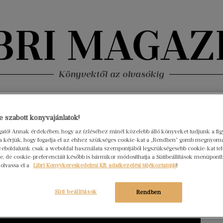
Könyvektől az olvasókig
nyvek
Interjúk
Beleolvasó
A hónap könyvei
HÍREK
 szabott könyvajánlatok!
ogató! Annak érdekében, hogy az ízléséhez minél közelebb álló könyveket tudjunk a fi
rra kérjük, hogy fogadja el az ehhez szükséges cookie-kat a „Rendben” gomb megnyom
eboldalunk csak a weboldal használata szempontjából legszükségesebb cookie-kat tele
, de cookie-preferenciáit később is bármikor módosíthatja a Sütibeállítások menüpont
 olvassa el a
Libri Könyvkereskedelmi Kft. adatkezelési tájékoztatóját
!
Süti beállítások
Rendben