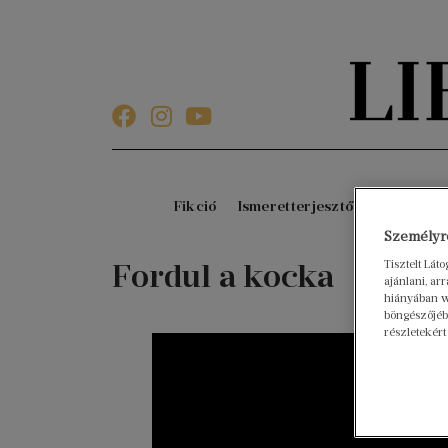
Fikció
Ismeretterjesztő
Gyerekkö
Személyre
Tisztelt Lát
Fordul a kocka
ajánlani, a
hiányában w
böngészőjébe
részletekért