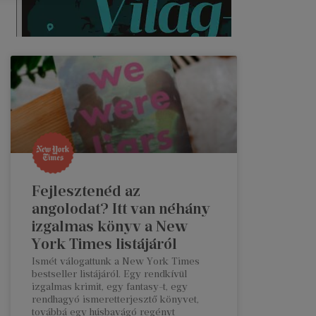
Fejlesztenéd az
angolodat? Itt van néhány
izgalmas könyv a New
York Times listájáról
Ismét válogattunk a New York Times
bestseller listájáról. Egy rendkívül
izgalmas krimit, egy fantasy-t, egy
rendhagyó ismeretterjesztő könyvet,
továbbá egy húsbavágó regényt