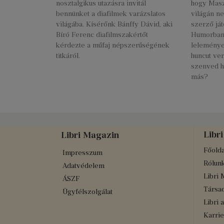
nosztalgikus utazásra invitál
hogy Masz
bennünket a diafilmek varázslatos
világán ne
világába. Kísérőnk Bánffy Dávid, aki
szerző ját
Bíró Ferenc diafilmszakértőt
Humorban,
kérdezte a műfaj népszerűségének
leleménye
titkáról.
huncut ve
szenved h
más?
Libri
Libri Magazin
Főolda
Impresszum
Rólun
Adatvédelem
Libri 
ÁSZF
Társad
Ügyfélszolgálat
Libri 
Karrie