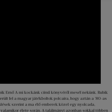
bik Ernő A mi kockánk című könyvéről mesél nekünk. Rubik
ült fel a magyar játékboltok polcaira, hogy aztán a ’80-as
slések szerint a ma élő emberek közel egy nyolcada,
e valamikor élete során. A találmányt azonban sokkal többen