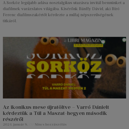
A Sorköz legújabb adása nosztalgikus utazásra invitál bennünket a
diafilmek varázslatos világába. Kísérőnk Bánffy Dávid, aki Bíró
Ferenc diafilmszakértőt kérdezte a műfaj népszerűségének
titkáról.
Az ikonikus mese újratöltve – Varró Dánielt
kérdeztük a Túl a Maszat-hegyen második
részéről
2024. január 8.
Nincs hozzászólás