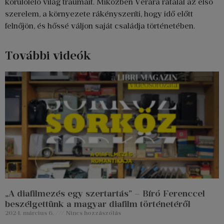
körülölelő világ traumáit. Miközben Verára rátalál az első
szerelem, a környezete rákényszeríti, hogy idő előtt
felnőjön, és hőssé váljon saját családja történetében.
További videók
„A diafilmezés egy szertartás” – Bíró Ferenccel
beszélgettünk a magyar diafilm történetéről
2024. március 6.
Nincs hozzászólás