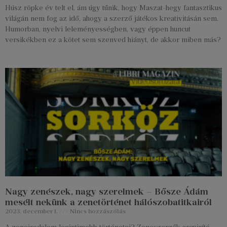
Húsz röpke év telt el, ám úgy tűnik, hogy Maszat-hegy fantasztikus
világán nem fog az idő, ahogy a szerző játékos kreativitásán sem.
Humorban, nyelvi leleményességben, vagy éppen huncut
versikékben ez a kötet sem szenved hiányt, de akkor miben más?
Nagy zenészek, nagy szerelmek – Bősze Ádám
mesélt nekünk a zenetörténet hálószobatitkairól
2023. december 1.
Nincs hozzászólás