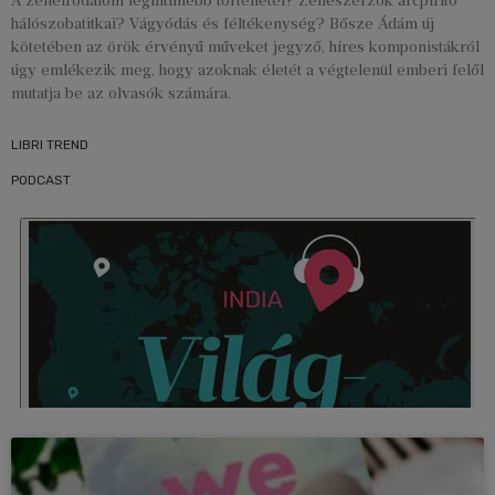
A zeneirodalom legintimebb történetei? Zeneszerzők arcpirító
hálószobatitkai? Vágyódás és féltékenység? Bősze Ádám új
kötetében az örök érvényű műveket jegyző, híres komponistákról
úgy emlékezik meg, hogy azoknak életét a végtelenül emberi felől
mutatja be az olvasók számára.
LIBRI TREND
PODCAST