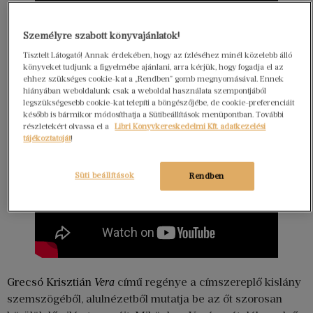
Személyre szabott könyvajánlatok!
Tisztelt Látogató! Annak érdekében, hogy az ízléséhez minél közelebb álló
könyveket tudjunk a figyelmébe ajánlani, arra kérjük, hogy fogadja el az
ehhez szükséges cookie-kat a „Rendben” gomb megnyomásával. Ennek
hiányában weboldalunk csak a weboldal használata szempontjából
legszükségesebb cookie-kat telepíti a böngészőjébe, de cookie-preferenciáit
később is bármikor módosíthatja a Sütibeállítások menüpontban. További
részletekért olvassa el a
Libri Könyvkereskedelmi Kft. adatkezelési
tájékoztatóját
!
Süti beállítások
Rendben
Grecsó Krisztián
című regénye a címszereplő kislány
Vera
szemszögéből, alulnézetből mutatja be az őt szorosan